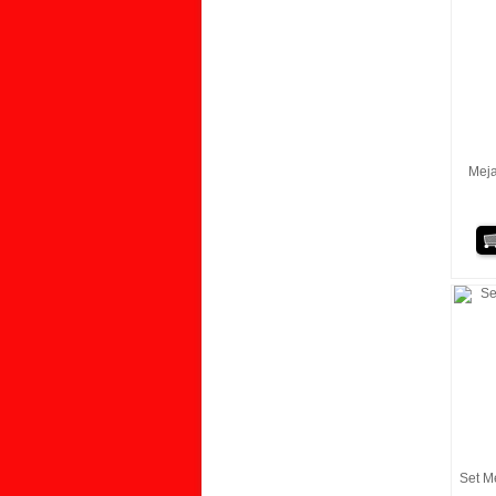
Meja
Set M