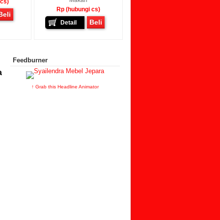
Makan
 cs)
Rp (hubungi cs)
Beli
Beli
Detail
Feedburner
a
↑ Grab this Headline Animator