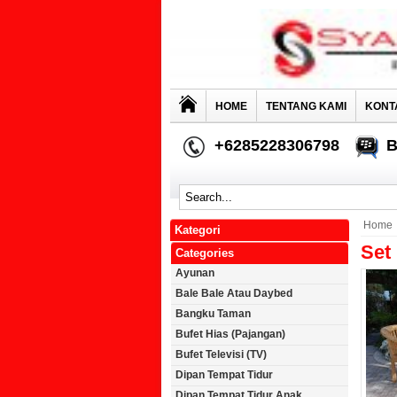
HOME
TENTANG KAMI
KONT
+6285228306798
B
Home
Kategori
Set
Categories
Ayunan
Bale Bale Atau Daybed
Bangku Taman
Bufet Hias (Pajangan)
Bufet Televisi (TV)
Dipan Tempat Tidur
Dipan Tempat Tidur Anak