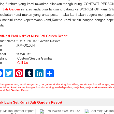
alog furniture yang kami tawarkan silahkan menghubungi CONTACT PERSON y
i Jati Garden
ini atau anda bisa langsung datang ke WORKSHOP kami SY
epakatan kursi makan yang anda pesan maka kami akan segera memprose
a melalui cargo kepercayaan kami,Karena kami selalu bangga dengan sep
da.
ifikasi Produksi:Set Kursi Jati Garden Resort
duct Name
:
Set Kursi Jati Garden Resort
e
:
KM-00108N
e
:
–
rial
:
Kayu Jati
ishing
Custom/Sesuai Gambar
ce
:
Call Us
Facebook
Twitter
Pinterest
Tumblr
LinkedIn
Share
:
bangku taman
,
furniture garden
,
harga kursi stacking
,
kursi bar
,
kursi cafe
,
kursi lounger
,
ku
 outdoor
,
kursi santai lounger
,
kursi stacking
,
mebel garden
,
meja bar
,
meja makan minimalis 
ursi Jati Garden Resort
k Lain Set Kursi Jati Garden Resort