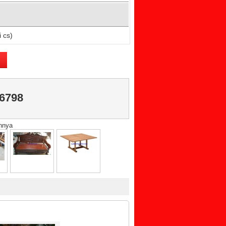
 cs)
6798
innya