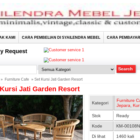
AK KAMI
CARA PEMBELIAN DI SYAILENDRA MEBEL
CARA PEMBAYA
y Request
»
Furniture Cafe
» Set Kursi Jati Garden Resort
 Kursi Jati Garden Resort
Furniture C
Kategori
Jepara
,
Kur
Stok
Ready
Kode
KM-00108N
Di lihat
1460 kali