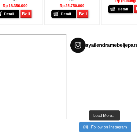
Ntt
Part
Rp (hubungi
Rp 18.350.000
Rp 25.750.000
Detail
Beli
Beli
Detail
Detail
syailendramebeljepar
Load More...
Follow on Instagram