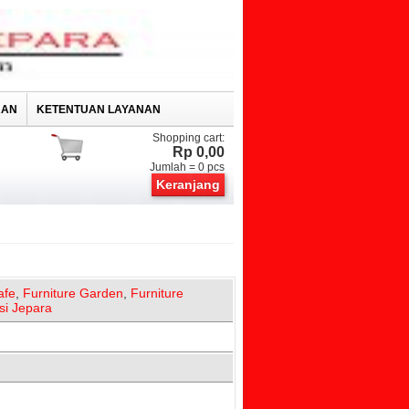
RAN
KETENTUAN LAYANAN
Shopping cart:
Rp 0,00
Jumlah =
0
pcs
Keranjang
afe
,
Furniture Garden
,
Furniture
si Jepara