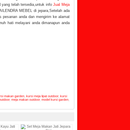
ang telah tersedia,untuk info
Jual Meja
AILENDRA MEBEL di jepara,Setelah ada
s pesanan anda dan mengirim ke alamat
enuh hati melayani anda dimanapun anda
rsi makan garden
,
kursi meja lipat outdoor
,
kursi
outdoor
,
meja makan outdoor
,
model kursi garden
,