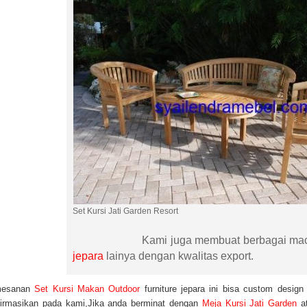
Set Kursi Jati Garden
Kami juga membuat berbagai ma
jepara
lainya dengan kwalitas export.
mesanan
Set Kursi Makan Outdoor
furniture jepara ini bisa custom design
firmasikan pada kami,Jika anda berminat dengan
Meja Kursi Jati Garden
at