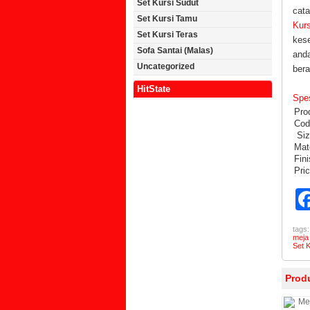
Set Kursi Sudut
cat
Set Kursi Tamu
Kurs
Set Kursi Teras
kes
Sofa Santai (Malas)
and
Uncategorized
bera
HitState
Spes
Pro
Cod
Siz
Mate
Fin
Pri
tags
meja
Set K
Produ