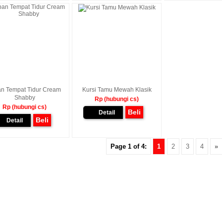
an Tempat Tidur Cream
Kursi Tamu Mewah Klasik
Shabby
Rp (hubungi cs)
Rp (hubungi cs)
Beli
Detail
Beli
Detail
Page 1 of 4:
1
2
3
4
»