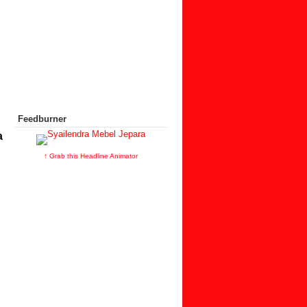
Feedburner
a
↑ Grab this Headline Animator