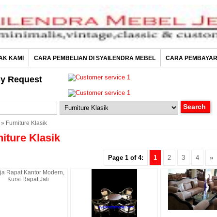
AK KAMI
CARA PEMBELIAN DI SYAILENDRA MEBEL
CARA PEMBAYA
y Request
» Furniture Klasik
niture Klasik
Page 1 of 4:
1
2
3
4
»