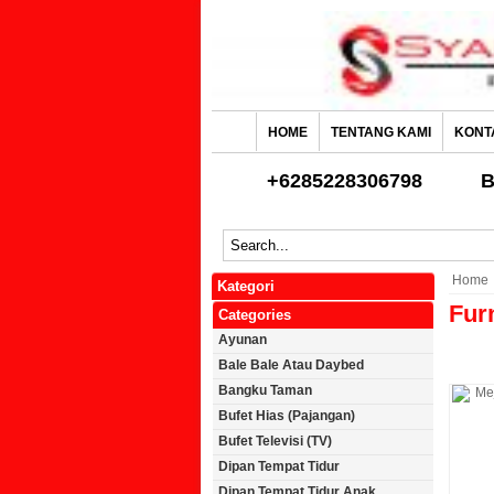
HOME
TENTANG KAMI
KONT
+6285228306798
B
Home
Kategori
Fur
Categories
Ayunan
Bale Bale Atau Daybed
Bangku Taman
Bufet Hias (Pajangan)
Bufet Televisi (TV)
Dipan Tempat Tidur
Dipan Tempat Tidur Anak