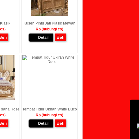
Klasik
Kusen Pintu Jati Klasik Mewah
 cs)
Rp (hubungi cs)
Beli
Beli
Detail
 Riana Rose
Tempat Tidur Ukiran White Duco
 cs)
Rp (hubungi cs)
Beli
Beli
Detail