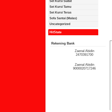
Set Kursi Sudut
Set Kursi Tamu
Set Kursi Teras
Sofa Santai (Malas)
Uncategorized
HitState
Rekening Bank
Zaenal Abidin
2470391700
Zaenal Abidin
9000020717246