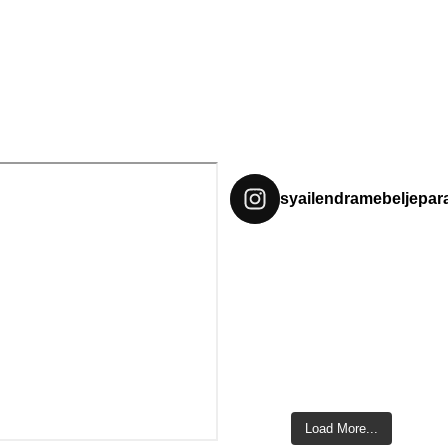
syailendramebeljepar
Load More...