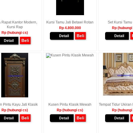
 Rapat Kantor Modern,
Kursi Tamu Jati Betawi Rotan
Set Kursi Tamu 
Kursi Rap
Rp 4.800.000
Rp (hubungi
Rp (hubungi cs)
Beli
Detail
Detail
Beli
Detail
 Pintu Kayu Jati Klasik
Kusen Pintu Klasik Mewah
Tempat Tidur Ukiran
Rp (hubungi cs)
Rp (hubungi cs)
Rp (hubungi
Beli
Beli
Detail
Detail
Detail