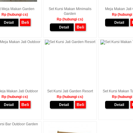
t Meja Makan Garden
Set Kursi Makan Minimalis
Meja Makan Jati
Garden
Rp (hubungi cs)
Rp (hubungi
Rp (hubungi cs)
Beli
Detail
Detail
Beli
Detail
Meja Makan Jati Outdoor
Set Kursi Jati Garden Resort
Set Kursi Makan T
Rp (hubungi cs)
Rp (hubungi cs)
Rp (hubungi
Beli
Beli
Detail
Detail
Detail