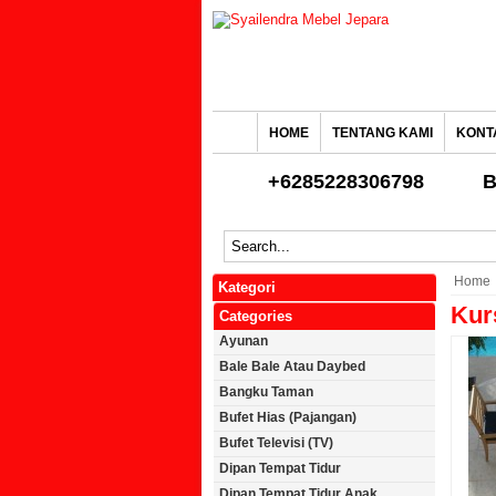
HOME
TENTANG KAMI
KONT
+6285228306798
B
Home
Kategori
Kur
Categories
Ayunan
Bale Bale Atau Daybed
Bangku Taman
Bufet Hias (Pajangan)
Bufet Televisi (TV)
Dipan Tempat Tidur
Dipan Tempat Tidur Anak