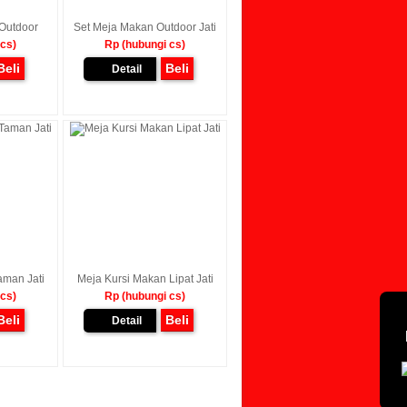
 Outdoor
Set Meja Makan Outdoor Jati
 cs)
Rp (hubungi cs)
Beli
Beli
Detail
aman Jati
Meja Kursi Makan Lipat Jati
 cs)
Rp (hubungi cs)
Beli
Beli
Detail