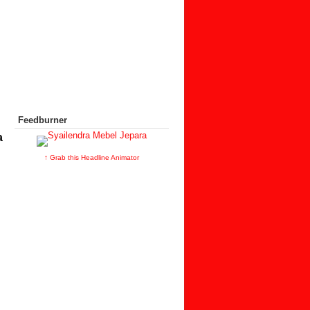
Feedburner
a
↑ Grab this Headline Animator