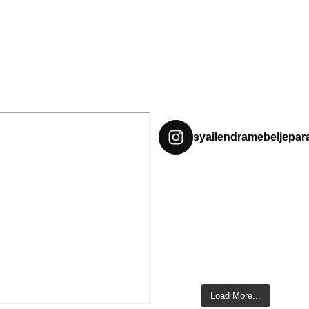
syailendramebeljepar
Load More...