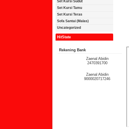
Set Kursi Sudut
Set Kursi Tamu
Set Kursi Teras
Sofa Santai (Malas)
Uncategorized
HitState
Rekening Bank
Zaenal Abidin
2470391700
Zaenal Abidin
9000020717246