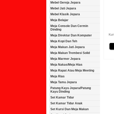
Mebel Gereja Jepara
Mebel Jati Jepara
Mebel Klasik Jepara
Meja Belajar
Meja Console Dan Cermin
Dinding
Kur
Meja Direktur Dan Komputer
Meja Kopi Dan Teh
Meja Makan Jati Jepara
Meja Makan Trembesi Solid
Meja Marmer Jepara
Meja Nakas/Meja Hias
Meja Rapat Atau Meja Meeting
Meja Rias
Meja Tamu Jepara
Patung Kayu Jepara/Patung
Kayu Dinding
Set Kamar Tidur
Set Kamar Tidur Anak
Set Kursi Dan Meja Makan