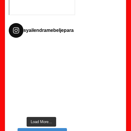
syailendramebeljepara
Load More...