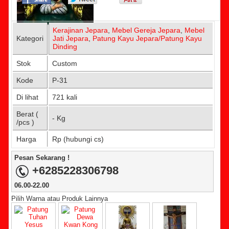
Kerajinan Jepara
,
Mebel Gereja Jepara
,
Mebel
Kategori
Jati Jepara
,
Patung Kayu Jepara/Patung Kayu
Dinding
Stok
Custom
Kode
P-31
Di lihat
721 kali
Berat (
- Kg
/pcs )
Harga
Rp (hubungi cs)
Pesan Sekarang !
+6285228306798
06.00-22.00
Pilih Warna atau Produk Lainnya