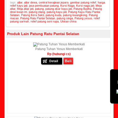
tags:
altar
,
altar dewa
,
central kerajinan jepara
,
gambar patung relief
,
harga
relief kayu jati
,
jasa pembuatan patung
,
Kursi Naga
,
Kursi naga jati
,
Meja
altar
,
Meja altar jati
,
patung
,
patung akar kayu jati
,
Patung Budha
,
Patung
dewi kwan im
,
patung elang
,
patung kayu jati
,
Patung Kayu Ratu Pantai
Selatan
,
Patung Kera Sakti
,
patung kuda
,
patung kwangkong
,
Patung
macan
,
Patung Ratu Pantai Selatan
,
patung singa
,
Patung yesus
,
relief
patung sarinah
,
relief patung seni rupa
,
Ukiran china
Produk Lain Patung Ratu Pantai Selatan
Patung Tuhan Yesus Memberkati
Rp (hubungi cs)
Beli
Detail