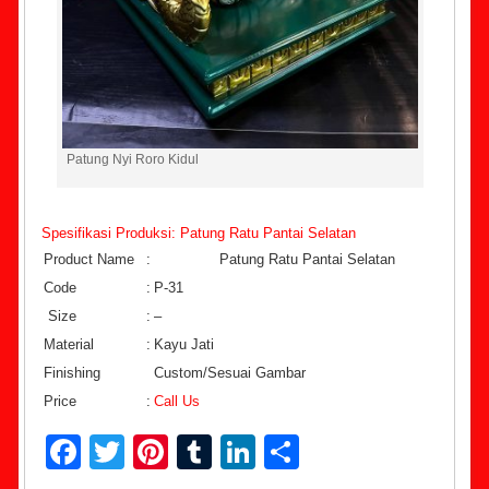
Patung Nyi Roro Kidul
Spesifikasi Produksi: Patung Ratu Pantai Selatan
Product Name
:
Patung Ratu Pantai Selatan
Code
:
P-31
Size
:
–
Material
:
Kayu Jati
Finishing
Custom/Sesuai Gambar
Price
:
Call Us
Facebook
Twitter
Pinterest
Tumblr
LinkedIn
Share