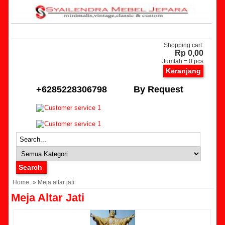
Shopping cart:
Rp 0,00
Jumlah =
0
pcs
Keranjang
+6285228306798
By Request
Home
» Meja altar jati
Meja Altar Jati