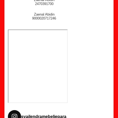
2470391700
Zaenal Abidin
9000020717246
syailendramebeljepara