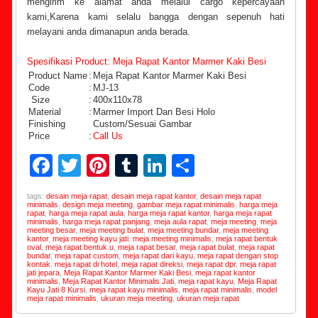
mengirim ke alamat anda melalui cargo kepercayaan
kami,Karena kami selalu bangga dengan sepenuh hati
melayani anda dimanapun anda berada.
Spesifikasi Product: Meja Rapat Kantor Marmer Kaki Besi
Product Name
:
Meja Rapat Kantor Marmer Kaki Besi
Code
:
MJ-13
Size
:
400x110x78
Material
:
Marmer Import Dan Besi Holo
Finishing
Custom/Sesuai Gambar
Price
:
Call Us
Facebook
Twitter
Pinterest
Tumblr
LinkedIn
Share
tags:
desain meja rapat
,
desain meja rapat kantor
,
desain meja rapat
minimalis
,
design meja meeting
,
gambar meja rapat minimalis
,
harga meja
rapat
,
harga meja rapat aula
,
harga meja rapat kantor
,
harga meja rapat
minimalis
,
harga meja rapat panjang
,
meja aula rapat
,
meja meeting
,
meja
meeting besar
,
meja meeting bulat
,
meja meeting bundar
,
meja meeting
kantor
,
meja meeting kayu jati
,
meja meeting minimalis
,
meja rapat bentuk
oval
,
meja rapat bentuk u
,
meja rapat besar
,
meja rapat bulat
,
meja rapat
bundar
,
meja rapat custom
,
meja rapat dari kayu
,
meja rapat dengan stop
kontak
,
meja rapat di hotel
,
meja rapat direksi
,
meja rapat dpr
,
meja rapat
jati jepara
,
Meja Rapat Kantor Marmer Kaki Besi
,
meja rapat kantor
minimalis
,
Meja Rapat Kantor Minimalis Jati
,
meja rapat kayu
,
Meja Rapat
Kayu Jati 8 Kursi
,
meja rapat kayu minimalis
,
meja rapat minimalis
,
model
meja rapat minimalis
,
ukuran meja meeting
,
ukuran meja rapat