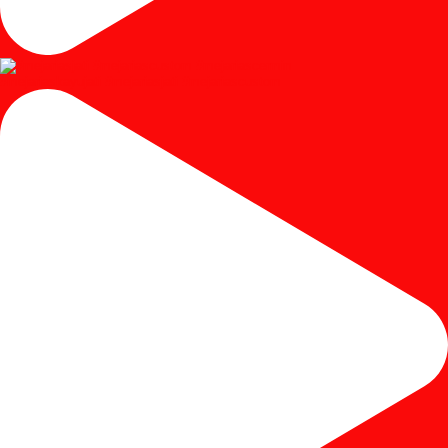
#mejariaskayujati #mejariasjati #mejariascustom