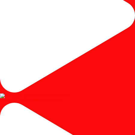
Instagram post 17980650401250102