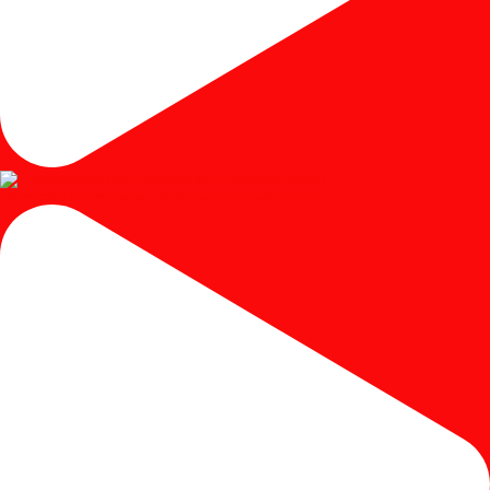
#kursicafe #kursimakan #kursicafeminimalis #kursic