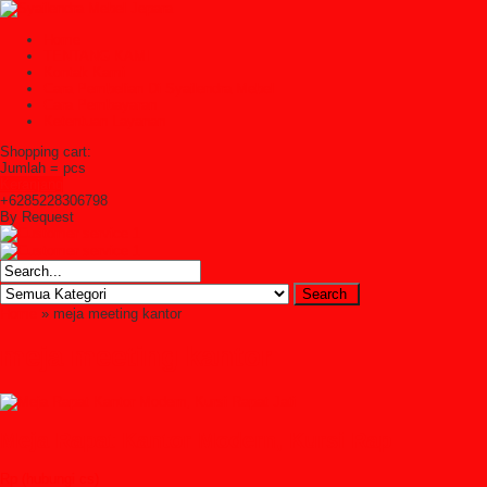
Home
TENTANG KAMI
Kontak Kami
Cara Pembelian Di Syailendra Mebel
Cara Pembayaran
Ketentuan Layanan
Shopping cart:
Jumlah =
pcs
Keranjang
+6285228306798
By Request
Home
» meja meeting kantor
meja meeting kantor
Meja Rapat Kantor Modern, Kursi Rap
Rp (hubungi cs)