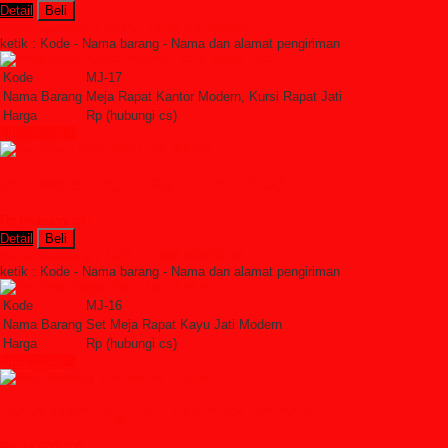
Detail
Beli
Order Sekarang »
SMS : +6285228306798
ketik : Kode - Nama barang - Nama dan alamat pengiriman
Kode
MJ-17
Nama Barang
Meja Rapat Kantor Modern, Kursi Rapat Jati
Harga
Rp (hubungi cs)
Lihat Detail »
Set Meja Rapat Kayu Jati Modern
Rp (hubungi cs)
Detail
Beli
Order Sekarang »
SMS : +6285228306798
ketik : Kode - Nama barang - Nama dan alamat pengiriman
Kode
MJ-16
Nama Barang
Set Meja Rapat Kayu Jati Modern
Harga
Rp (hubungi cs)
Lihat Detail »
Meja Meeting Jati Marmer Import
Rp 24.500.000