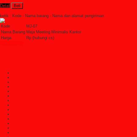
Rp (hubungi cs)
Detail
Beli
Order Sekarang »
SMS : +6285228306798
ketik : Kode - Nama barang - Nama dan alamat pengiriman
Kode
MJ-07
Nama Barang
Meja Meeting Minimalis Kantor
Harga
Rp (hubungi cs)
Lihat Detail »
Kategori
Categories
Ayunan
Bale Bale Atau Daybed
Bangku Taman
Bufet Hias (Pajangan)
Bufet Televisi (TV)
Dipan Tempat Tidur
Dipan Tempat Tidur Anak
Furniture Cafe
Furniture Decor
Furniture Garden
Furniture Jati Jepara
Furniture Jepara
Furniture Klasik
Furniture Trembesi