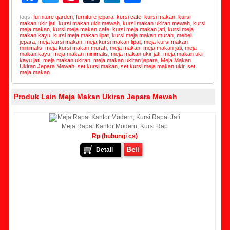
tags:
furniture garden
,
furniture jepara
,
kursi cafe
,
kursi makan
,
kursi
makan ukir jati
,
kursi makan ukir mewah
,
kursi makan ukiran mewah
,
kursi
meja makan
,
kursi meja makan cafe
,
kursi meja makan jati
,
kursi meja
makan kayu
,
kursi meja makan lipat
,
kursi meja makan murah
,
mebel
jepara
,
meja kursi makan
,
meja kursi makan lipat
,
meja kursi makan
minimalis
,
meja kursi makan murah
,
meja makan
,
meja makan jati
,
meja
makan kayu
,
meja makan minimalis
,
meja makan ukir jati
,
meja makan ukir
kayu jati
,
meja makan ukiran
,
meja makan ukiran jepara
,
Meja Makan
Ukiran Jepara Mewah
,
set kursi makan
,
set kursi meja makan ukir
,
set
meja makan
Produk Lain Meja Makan Ukiran Jepara Mewah
Meja Rapat Kantor Modern, Kursi Rap
Rp (hubungi cs)
Beli
Detail