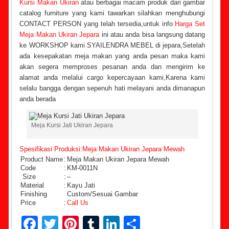
Kursi Makan Ukiran
atau berbagai macam produk dari gambar
catalog furniture yang kami tawarkan silahkan menghubungi
CONTACT PERSON yang telah tersedia,untuk info
Harga Set
Meja Makan Ukiran Jepara
ini atau anda bisa langsung datang
ke WORKSHOP kami SYAILENDRA MEBEL di jepara,Setelah
ada kesepakatan meja makan yang anda pesan maka kami
akan segera memproses pesanan anda dan mengirim ke
alamat anda melalui cargo kepercayaan kami,Karena kami
selalu bangga dengan sepenuh hati melayani anda dimanapun
anda berada
Meja Kursi Jati Ukiran Jepara
Spesifikasi Produksi:Meja Makan Ukiran Jepara Mewah
Product Name
:
Meja Makan Ukiran Jepara Mewah
Code
:
KM-0011N
Size
:
–
Material
:
Kayu Jati
Finishing
Custom/Sesuai Gambar
Price
:
Call Us
Facebook
Twitter
Pinterest
Tumblr
LinkedIn
Share