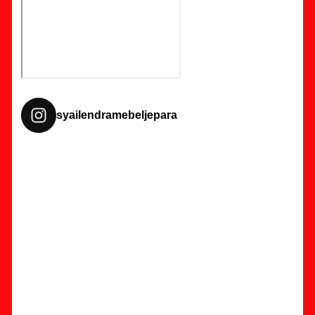
syailendramebeljepara