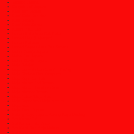
Gazebo Jepara
Gebyok Jati Jepara
Kerajinan Jepara
Kursi Cafe Dan Bar
Kursi Jepara
Kursi Sofa Santai
Kusen Pintu Jati
Lemari Buku Atau Rak Buku
Lemari Hias (Pajangan)
Lemari Pakaian
Lemari Sepatu Atau Rak Sepatu
Mebel Gereja Jepara
Mebel Jati Jepara
Mebel Klasik Jepara
Meja Belajar
Meja Console Dan Cermin Dinding
Meja Direktur Dan Komputer
Meja Kopi Dan Teh
Meja Makan Jati Jepara
Meja Makan Trembesi Solid
Meja Marmer Jepara
Meja Nakas/Meja Hias
Meja Rapat Atau Meja Meeting
Meja Rias
Meja Tamu Jepara
Patung Kayu Jepara/Patung Kayu Dinding
Set Kamar Tidur
Set Kamar Tidur Anak
Set Kursi Dan Meja Makan
Set Kursi Sudut