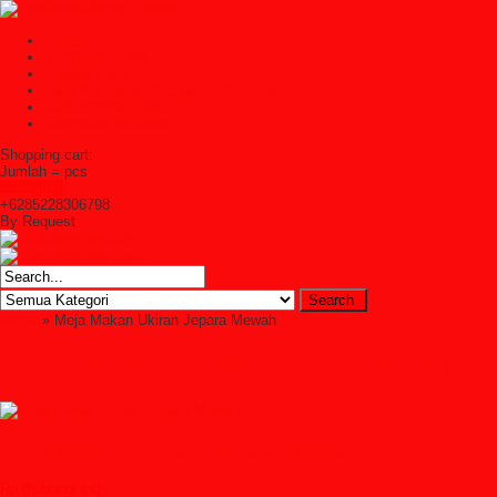
Home
TENTANG KAMI
Kontak Kami
Cara Pembelian Di Syailendra Mebel
Cara Pembayaran
Ketentuan Layanan
Shopping cart:
Jumlah =
pcs
Keranjang
+6285228306798
By Request
Home
» Meja Makan Ukiran Jepara Mewah
Meja Makan Ukiran Jepara Mewah
Meja Makan Ukiran Jepara Mewah
Rp (hubungi cs)