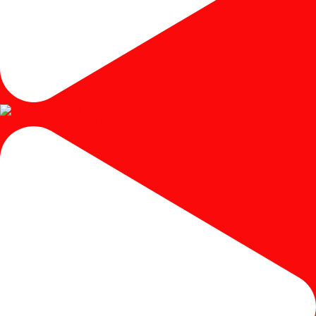
#kursicafe #kursimakan #kursicafeminimalis #kursic