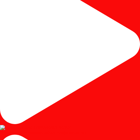
#mejariasjati #mejariascustom #mejariascermin