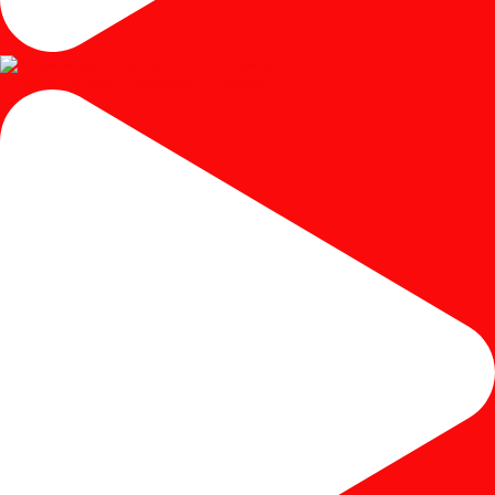
#mejariaskayujati #mejariasjati #mejariascustom