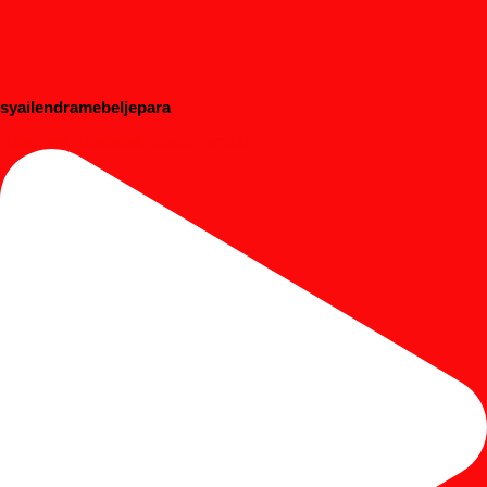
syailendramebeljepara
#dipanbayi #dipananak #customfurniture