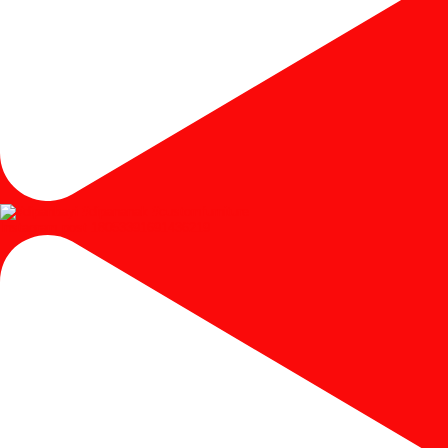
Instagram post 18053391691436219