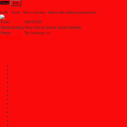
Detail
Beli
Order Sekarang »
SMS : +6285228306798
ketik : Kode - Nama barang - Nama dan alamat pengiriman
Kode
KM-0011N
Nama Barang
Meja Makan Ukiran Jepara Mewah
Harga
Rp (hubungi cs)
Lihat Detail »
Kategori
Categories
Ayunan
Bale Bale Atau Daybed
Bangku Taman
Bufet Hias (Pajangan)
Bufet Televisi (TV)
Dipan Tempat Tidur
Dipan Tempat Tidur Anak
Furniture Cafe
Furniture Decor
Furniture Garden
Furniture Jati Jepara
Furniture Jepara
Furniture Klasik
Furniture Trembesi
Furniture Vintage