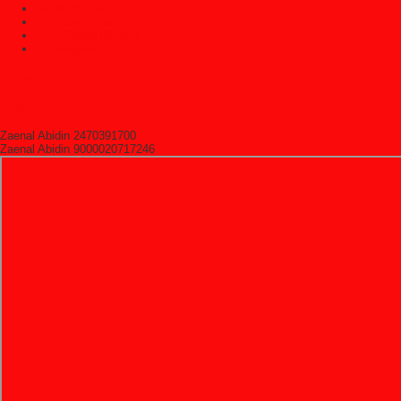
Set Kursi Tamu
Set Kursi Teras
Sofa Santai (Malas)
Uncategorized
HitState
Rekening Bank
Zaenal Abidin 2470391700
Zaenal Abidin 9000020717246