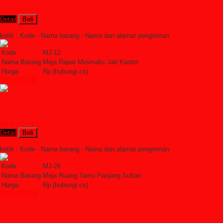
Rp (hubungi cs)
Detail
Beli
Order Sekarang »
SMS : +6285228306798
ketik : Kode - Nama barang - Nama dan alamat pengiriman
Kode
MJ-12
Nama Barang
Meja Rapat Minimalis Jati Kantor
Harga
Rp (hubungi cs)
Lihat Detail »
Meja Ruang Tamu Panjang Sultan
Rp (hubungi cs)
Detail
Beli
Order Sekarang »
SMS : +6285228306798
ketik : Kode - Nama barang - Nama dan alamat pengiriman
Kode
MJ-26
Nama Barang
Meja Ruang Tamu Panjang Sultan
Harga
Rp (hubungi cs)
Lihat Detail »
Kategori