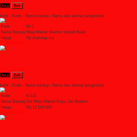
Rp (hubungi cs)
Detail
Beli
Order Sekarang »
SMS : +6285228306798
ketik : Kode - Nama barang - Nama dan alamat pengiriman
Kode
Mr-1
Nama Barang
Meja Makan Marmer Import Bulat
Harga
Rp (hubungi cs)
Lihat Detail »
Set Meja Makan Kayu Jati Modern
Rp 12.500.000
Detail
Beli
Order Sekarang »
SMS : +6285228306798
ketik : Kode - Nama barang - Nama dan alamat pengiriman
Kode
K-115
Nama Barang
Set Meja Makan Kayu Jati Modern
Harga
Rp 12.500.000
Lihat Detail »
Set Meja Makan Jati Jepara Cici