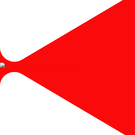
#mejariasjati #mejariascustom #mejariascermin