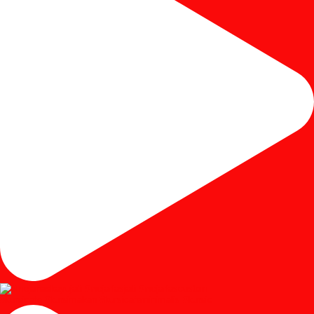
#kursicafe #kursimakan #kursicafeminimalis #kursic