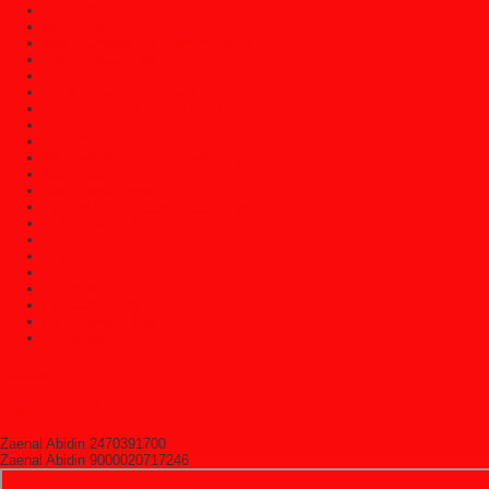
Mebel Klasik Jepara
Meja Belajar
Meja Console Dan Cermin Dinding
Meja Direktur Dan Komputer
Meja Kopi Dan Teh
Meja Makan Jati Jepara
Meja Makan Trembesi Solid
Meja Marmer Jepara
Meja Nakas/Meja Hias
Meja Rapat Atau Meja Meeting
Meja Rias
Meja Tamu Jepara
Patung Kayu Jepara/Patung Kayu Dinding
Set Kamar Tidur
Set Kamar Tidur Anak
Set Kursi Dan Meja Makan
Set Kursi Sudut
Set Kursi Tamu
Set Kursi Teras
Sofa Santai (Malas)
Uncategorized
HitState
Rekening Bank
Zaenal Abidin 2470391700
Zaenal Abidin 9000020717246