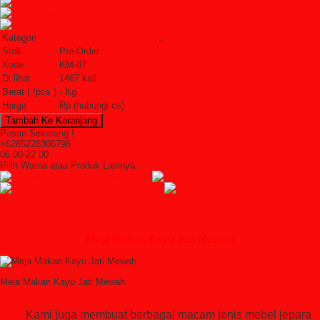
Kategori
Meja Makan Jati Jepara
,
Set Kursi Dan Meja Makan
Stok
Pre-Order
Kode
KM-87
Di lihat
1467 kali
Berat ( /pcs )
- Kg
Harga
Rp (hubungi cs)
Pesan Sekarang !
+6285228306798
06.00-22.00
Pilih Warna atau Produk Lainnya
Detail Produk Meja Makan Kayu Jati Mewah
Meja Makan Kayu Jati Mewah
Meja Makan Kayu Jati Mewa
Kami juga membuat berbagai macam jenis mebel jepara