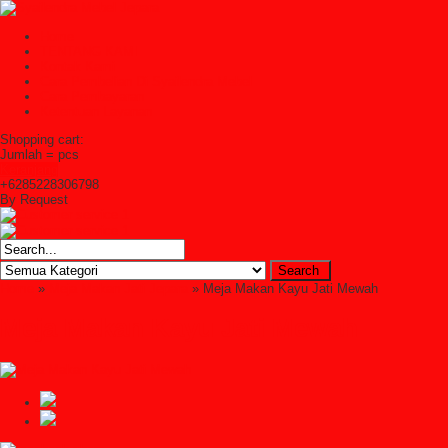
Home
TENTANG KAMI
Kontak Kami
Cara Pembelian Di Syailendra Mebel
Cara Pembayaran
Ketentuan Layanan
Shopping cart:
Jumlah =
pcs
Keranjang
+6285228306798
By Request
Home
»
Meja Makan Jati Jepara
» Meja Makan Kayu Jati Mewah
Meja Makan Kayu Jati Mewah