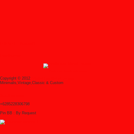
Follow on Instagram
Feedburner
↑ Grab this Headline Animator
Copyright © 2012
Syailendra Mebel Jepara
Minimalis,Vintage,Classic & Custom
Scroll ke atas
+6285228306798
Pin BB : By Request