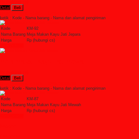
Rp (hubungi cs)
Detail
Beli
Order Sekarang »
SMS : +6285228306798
ketik : Kode - Nama barang - Nama dan alamat pengiriman
Kode
KM-92
Nama Barang
Meja Makan Kayu Jati Jepara
Harga
Rp (hubungi cs)
Lihat Detail »
Meja Makan Kayu Jati Mewah
Rp (hubungi cs)
Detail
Beli
Order Sekarang »
SMS : +6285228306798
ketik : Kode - Nama barang - Nama dan alamat pengiriman
Kode
KM-87
Nama Barang
Meja Makan Kayu Jati Mewah
Harga
Rp (hubungi cs)
Lihat Detail »
Kategori
Categories