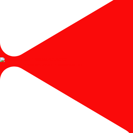
#mejariasjati #mejariascustom #mejariascermin