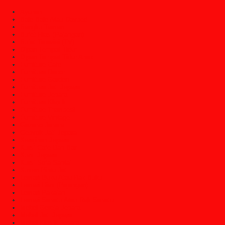
Ayunan
Bale Bale Atau Daybed
Bangku Taman
Bufet Hias (Pajangan)
Bufet Televisi (TV)
Dipan Tempat Tidur
Dipan Tempat Tidur Anak
Furniture Cafe
Furniture Decor
Furniture Garden
Furniture Jati Jepara
Furniture Jepara
Furniture Klasik
Furniture Trembesi
Furniture Vintage
Gazebo Jepara
Gebyok Jati Jepara
Kerajinan Jepara
Kursi Cafe Dan Bar
Kursi Jepara
Kursi Sofa Santai
Kusen Pintu Jati
Lemari Buku Atau Rak Buku
Lemari Hias (Pajangan)
Lemari Pakaian
Lemari Sepatu Atau Rak Sepatu
Mebel Gereja Jepara
Mebel Jati Jepara
Mebel Klasik Jepara