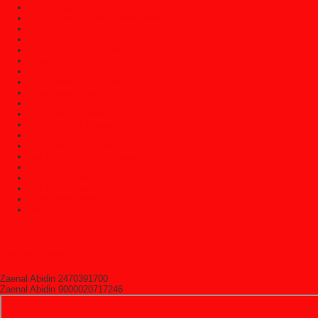
Meja Belajar
Meja Console Dan Cermin Dinding
Meja Direktur Dan Komputer
Meja Kopi Dan Teh
Meja Makan Jati Jepara
Meja Makan Trembesi Solid
Meja Marmer Jepara
Meja Nakas/Meja Hias
Meja Rapat Atau Meja Meeting
Meja Rias
Meja Tamu Jepara
Patung Kayu Jepara/Patung Kayu Dinding
Set Kamar Tidur
Set Kamar Tidur Anak
Set Kursi Dan Meja Makan
Set Kursi Sudut
Set Kursi Tamu
Set Kursi Teras
Sofa Santai (Malas)
Uncategorized
HitState
Rekening Bank
Zaenal Abidin 2470391700
Zaenal Abidin 9000020717246