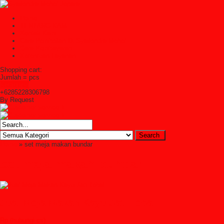
Home
TENTANG KAMI
Kontak Kami
Cara Pembelian Di Syailendra Mebel
Cara Pembayaran
Ketentuan Layanan
Shopping cart:
Jumlah =
pcs
Keranjang
+6285228306798
By Request
Home
» set meja makan bundar
set meja makan bundar
Jual Meja Makan Kayu Jati Tebal
Rp (hubungi cs)