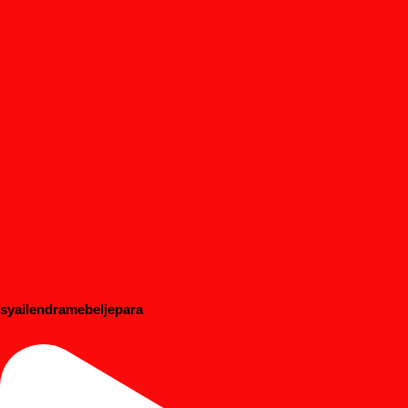
syailendramebeljepara
#dipanbayi #dipananak #customfurniture