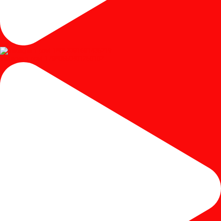
Instagram post 17980650401250102