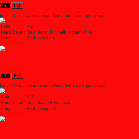
Detail
Beli
Order Sekarang »
SMS : +6285228306798
ketik : Kode - Nama barang - Nama dan alamat pengiriman
Kode
K-2
Nama Barang
Meja Makan Minimalis Modern Wika
Harga
Rp (hubungi cs)
Lihat Detail »
Meja Makan Kayu Jepara
Rp (hubungi cs)
Detail
Beli
Order Sekarang »
SMS : +6285228306798
ketik : Kode - Nama barang - Nama dan alamat pengiriman
Kode
K-01
Nama Barang
Meja Makan Kayu Jepara
Harga
Rp (hubungi cs)
Lihat Detail »
Meja Makan Kayu Jati Jepara