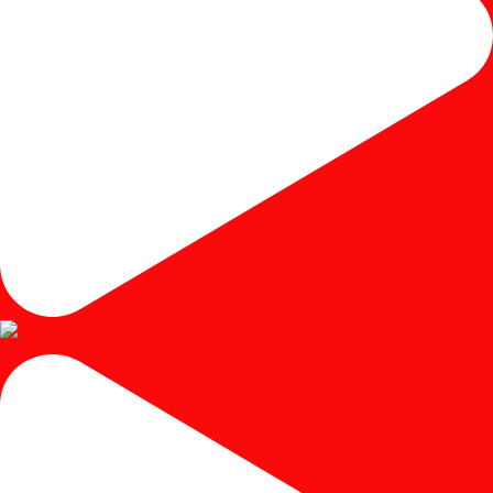
#mejariaskayujati #mejariasjati #mejariascustom