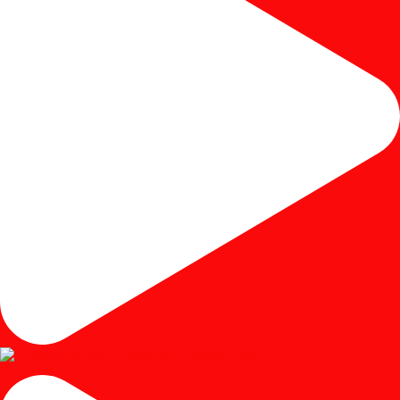
#kursicafe #kursimakan #kursicafeminimalis #kursic