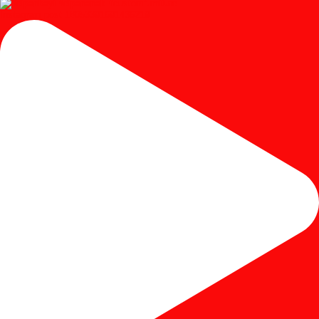
Instagram post 18053391691436219