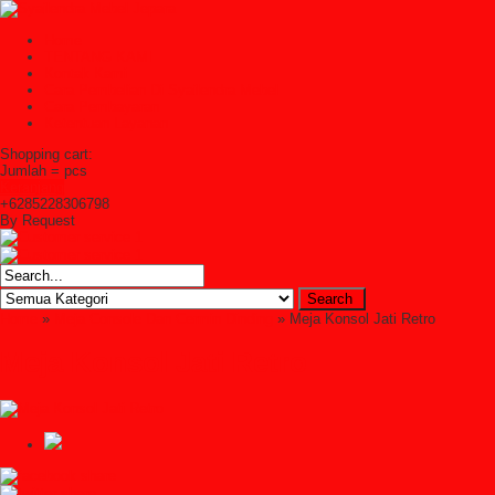
Home
TENTANG KAMI
Kontak Kami
Cara Pembelian Di Syailendra Mebel
Cara Pembayaran
Ketentuan Layanan
Shopping cart:
Jumlah =
pcs
Keranjang
+6285228306798
By Request
Home
»
Meja Console Dan Cermin Dinding
» Meja Konsol Jati Retro
Meja Konsol Jati Retro