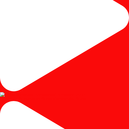
#kursicafe #kursimakan #kursicafeminimalis #kursic