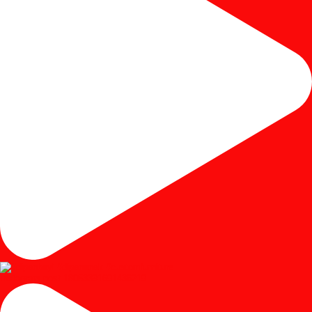
Instagram post 18053391691436219