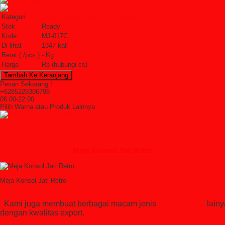
Kategori
Meja Console Dan Cermin Dinding
Stok
Ready
Kode
MJ-017C
Di lihat
1347 kali
Berat ( /pcs )
- Kg
Harga
Rp (hubungi cs)
Pesan Sekarang !
+6285228306798
06.00-22.00
Pilih Warna atau Produk Lainnya
Detail Produk Meja Konsol Jati Retro
Meja Konsol Jati Retro
Meja Konsol Jati Retr
Kami juga membuat berbagai macam jenis
mebel jepara
lainy
dengan kwalitas export.