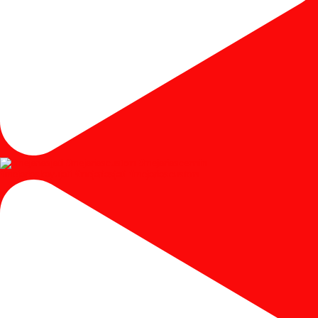
#mejariaskayujati #mejariasjati #mejariascustom