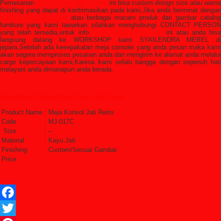
Pemesanan
Meja Konsol Jati Terbaru
ini bisa custom design size atau warn
finishing yang dapat di konfirmasikan pada kami,Jika anda berminat dengan
Meja Konsol Minimalis
atau berbagai macam produk dari gambar catalog
furniture yang kami tawarkan silahkan menghubungi CONTACT PERSON
yang telah tersedia,untuk info
Harga Meja Konsol Jati
ini atau anda bis
langsung datang ke WORKSHOP kami SYAILENDRA MEBEL di
jepara,Setelah ada kesepakatan meja console yang anda pesan maka kami
akan segera memproses pesanan anda dan mengirim ke alamat anda melalui
cargo kepercayaan kami,Karena kami selalu bangga dengan sepenuh hati
melayani anda dimanapun anda berada.
Spesifikasi Product:Meja Konsol Jati Retro
Product Name
:
Meja Konsol Jati Retro
Code
:
MJ-017C
Size
:
–
Material
:
Kayu Jati
Finishing
Custom/Sesuai Gambar
Price
:
Call Us
Facebook