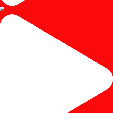
Instagram post 17980650401250102