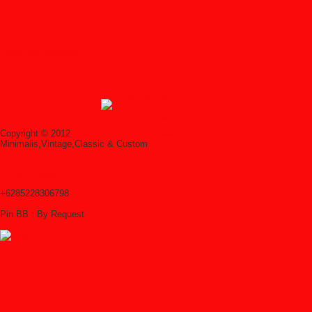
Follow on Instagram
Feedburner
↑ Grab this Headline Animator
Copyright © 2012
Syailendra Mebel Jepara
Minimalis,Vintage,Classic & Custom
Scroll ke atas
+6285228306798
Pin BB : By Request