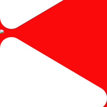
#mejariasjati #mejariascustom #mejariascermin