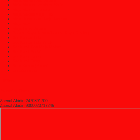
Meja Makan Jati Jepara
Meja Makan Trembesi Solid
Meja Marmer Jepara
Meja Nakas/Meja Hias
Meja Rapat Atau Meja Meeting
Meja Rias
Meja Tamu Jepara
Patung Kayu Jepara/Patung Kayu Dinding
Set Kamar Tidur
Set Kamar Tidur Anak
Set Kursi Dan Meja Makan
Set Kursi Sudut
Set Kursi Tamu
Set Kursi Teras
Sofa Santai (Malas)
Uncategorized
HitState
Rekening Bank
Zaenal Abidin 2470391700
Zaenal Abidin 9000020717246