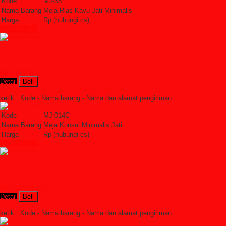
Kode
MJ-3S
Nama Barang
Meja Rias Kayu Jati Minimalis
Harga
Rp (hubungi cs)
Lihat Detail »
Meja Konsul Minimalis Jati
Rp (hubungi cs)
Detail
Beli
Order Sekarang »
SMS : +6285228306798
ketik : Kode - Nama barang - Nama dan alamat pengiriman
Kode
MJ-014C
Nama Barang
Meja Konsul Minimalis Jati
Harga
Rp (hubungi cs)
Lihat Detail »
Meja Hias Console Retro
Rp (hubungi cs)
Detail
Beli
Order Sekarang »
SMS : +6285228306798
ketik : Kode - Nama barang - Nama dan alamat pengiriman