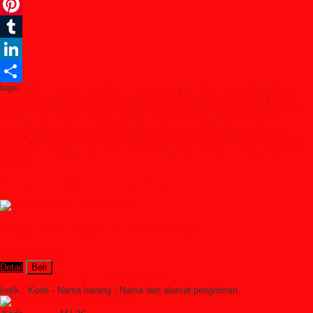
Twitter
Pinterest
Tumblr
LinkedIn
tags:
bufet meja konsul
,
desain meja konsul
,
gambar meja konsul
,
harga
Share
meja console
,
harga meja konsul
,
meja console
,
meja console jati
,
meja
console klasik
,
meja console putih
,
meja console ukir
,
meja hias
,
meja hias
terbaru
,
meja konsol di ruang tamu
,
meja konsol jati
,
meja konsol jati
minimalis
,
Meja Konsol Jati Retro
,
meja konsol minimalis
,
meja konsol
modern
,
meja konsol murah
,
meja konsul cat duco
,
meja konsul jati jepara
,
meja konsul jepara
,
meja konsul minimalis
,
meja konsul murah
,
meja konsul
vintage
Produk lain Meja Konsol Jati Retro
Meja Rias Kayu Jati Minimalis
Rp (hubungi cs)
Detail
Beli
Order Sekarang »
SMS : +6285228306798
ketik : Kode - Nama barang - Nama dan alamat pengiriman