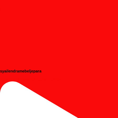
syailendramebeljepara
#dipanbayi #dipananak #customfurniture