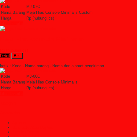
Kode
MJ-07C
Nama Barang
Meja Hias Console Minimalis Custom
Harga
Rp (hubungi cs)
Lihat Detail »
Meja Hias Console Minimalis
Rp (hubungi cs)
Detail
Beli
Order Sekarang »
SMS : +6285228306798
ketik : Kode - Nama barang - Nama dan alamat pengiriman
Kode
MJ-06C
Nama Barang
Meja Hias Console Minimalis
Harga
Rp (hubungi cs)
Lihat Detail »
Kategori
Categories
Ayunan
Bale Bale Atau Daybed
Bangku Taman
Bufet Hias (Pajangan)