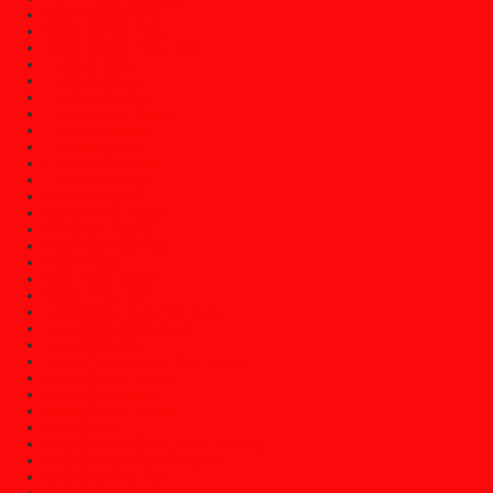
Bufet Televisi (TV)
Dipan Tempat Tidur
Dipan Tempat Tidur Anak
Furniture Cafe
Furniture Decor
Furniture Garden
Furniture Jati Jepara
Furniture Jepara
Furniture Klasik
Furniture Trembesi
Furniture Vintage
Gazebo Jepara
Gebyok Jati Jepara
Kerajinan Jepara
Kursi Cafe Dan Bar
Kursi Jepara
Kursi Sofa Santai
Kusen Pintu Jati
Lemari Buku Atau Rak Buku
Lemari Hias (Pajangan)
Lemari Pakaian
Lemari Sepatu Atau Rak Sepatu
Mebel Gereja Jepara
Mebel Jati Jepara
Mebel Klasik Jepara
Meja Belajar
Meja Console Dan Cermin Dinding
Meja Direktur Dan Komputer
Meja Kopi Dan Teh