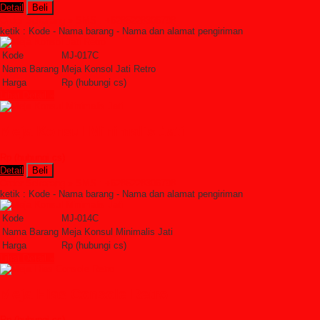
Detail
Beli
Order Sekarang »
SMS : +6285228306798
ketik : Kode - Nama barang - Nama dan alamat pengiriman
Kode
MJ-017C
Nama Barang
Meja Konsol Jati Retro
Harga
Rp (hubungi cs)
Lihat Detail »
Meja Konsul Minimalis Jati
Rp (hubungi cs)
Detail
Beli
Order Sekarang »
SMS : +6285228306798
ketik : Kode - Nama barang - Nama dan alamat pengiriman
Kode
MJ-014C
Nama Barang
Meja Konsul Minimalis Jati
Harga
Rp (hubungi cs)
Lihat Detail »
Meja Hias Console Retro
Rp (hubungi cs)