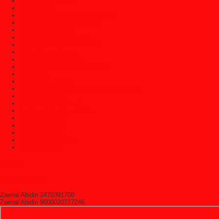
Mebel Klasik Jepara
Meja Belajar
Meja Console Dan Cermin Dinding
Meja Direktur Dan Komputer
Meja Kopi Dan Teh
Meja Makan Jati Jepara
Meja Makan Trembesi Solid
Meja Marmer Jepara
Meja Nakas/Meja Hias
Meja Rapat Atau Meja Meeting
Meja Rias
Meja Tamu Jepara
Patung Kayu Jepara/Patung Kayu Dinding
Set Kamar Tidur
Set Kamar Tidur Anak
Set Kursi Dan Meja Makan
Set Kursi Sudut
Set Kursi Tamu
Set Kursi Teras
Sofa Santai (Malas)
Uncategorized
HitState
Rekening Bank
Zaenal Abidin 2470391700
Zaenal Abidin 9000020717246