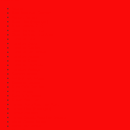
Ayunan
Bale Bale Atau Daybed
Bangku Taman
Bufet Hias (Pajangan)
Bufet Televisi (TV)
Dipan Tempat Tidur
Dipan Tempat Tidur Anak
Furniture Cafe
Furniture Decor
Furniture Garden
Furniture Jati Jepara
Furniture Jepara
Furniture Klasik
Furniture Trembesi
Furniture Vintage
Gazebo Jepara
Gebyok Jati Jepara
Kerajinan Jepara
Kursi Cafe Dan Bar
Kursi Jepara
Kursi Sofa Santai
Kusen Pintu Jati
Lemari Buku Atau Rak Buku
Lemari Hias (Pajangan)
Lemari Pakaian
Lemari Sepatu Atau Rak Sepatu
Mebel Gereja Jepara
Mebel Jati Jepara