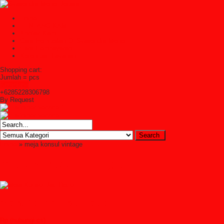
Home
TENTANG KAMI
Kontak Kami
Cara Pembelian Di Syailendra Mebel
Cara Pembayaran
Ketentuan Layanan
Shopping cart:
Jumlah =
pcs
Keranjang
+6285228306798
By Request
Home
» meja konsul vintage
meja konsul vintage
Meja Konsol Jati Retro
Rp (hubungi cs)