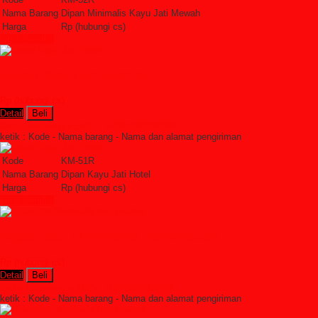
Nama Barang
Dipan Minimalis Kayu Jati Mewah
Harga
Rp (hubungi cs)
Lihat Detail »
Dipan Kayu Jati Hotel
Rp (hubungi cs)
Detail
Beli
Order Sekarang »
SMS : +6285228306798
ketik : Kode - Nama barang - Nama dan alamat pengiriman
Kode
KM-51R
Nama Barang
Dipan Kayu Jati Hotel
Harga
Rp (hubungi cs)
Lihat Detail »
Dipan Jati Minimalis Perumahan
Rp (hubungi cs)
Detail
Beli
Order Sekarang »
SMS : +6285228306798
ketik : Kode - Nama barang - Nama dan alamat pengiriman