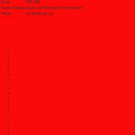
Kode
KM-49R
Nama Barang
Dipan Jati Minimalis Perumahan
Harga
Rp (hubungi cs)
Lihat Detail »
Kategori
Categories
Ayunan
Bale Bale Atau Daybed
Bangku Taman
Bufet Hias (Pajangan)
Bufet Televisi (TV)
Dipan Tempat Tidur
Dipan Tempat Tidur Anak
Furniture Cafe
Furniture Decor
Furniture Garden
Furniture Jati Jepara
Furniture Jepara
Furniture Klasik
Furniture Trembesi
Furniture Vintage
Gazebo Jepara
Gebyok Jati Jepara
Kerajinan Jepara
Kursi Cafe Dan Bar
Kursi Jepara