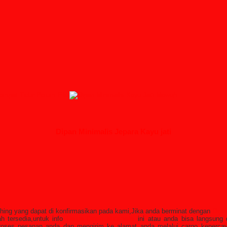
i
Dipan Minimalis Jepara Kayu jati
i
ishing yang dapat di konfirmasikan pada kami,Jika anda berminat dengan
Dipa
 tersedia,untuk info
Harga Dipan Minimalis
ini atau anda bisa langsu
ses pesanan anda dan mengirim ke alamat anda melalui cargo kepercay