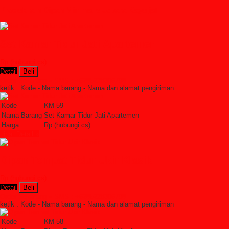
Produk lain Dipan Minimalis Jepara Kayu jati
Set Kamar Tidur Jati Apartemen
Rp (hubungi cs)
Detail
Beli
Order Sekarang »
SMS : +6285228306798
ketik : Kode - Nama barang - Nama dan alamat pengiriman
Kode
KM-59
Nama Barang
Set Kamar Tidur Jati Apartemen
Harga
Rp (hubungi cs)
Lihat Detail »
Dipan Tempat Tidur Ukir Klasik
Rp (hubungi cs)
Detail
Beli
Order Sekarang »
SMS : +6285228306798
ketik : Kode - Nama barang - Nama dan alamat pengiriman
Kode
KM-58