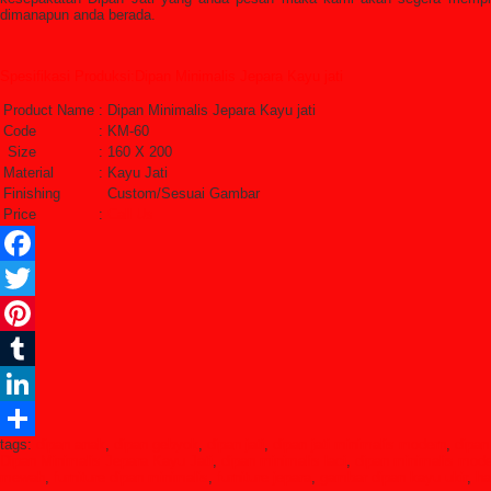
dimanapun anda berada.
Spesifikasi Produksi:Dipan Minimalis Jepara Kayu jati
Product Name
:
Dipan Minimalis Jepara Kayu jati
Code
:
KM-60
Size
:
160 X 200
Material
:
Kayu Jati
Finishing
Custom/Sesuai Gambar
Price
:
Call Us
Facebook
Twitter
Pinterest
Tumblr
LinkedIn
tags:
dipan anak
,
dipan gebyok
,
dipan jati
,
dipan jati minimalis modern
,
dipan
Share
Dipan Minimalis Jepara Kayu Jati
,
dipan minimalis laci
,
dipan minimalis mod
mewah
,
furniture dipan minimalis
,
furniture jepara
,
gambar dipan kayu ukir
,
ha