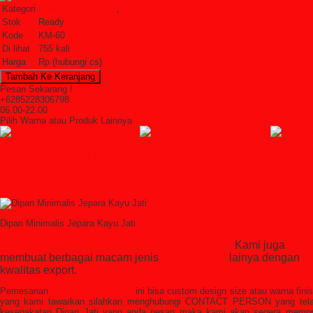
Kategori
Dipan Tempat Tidur
,
Furniture Jepara
Stok
Ready
Kode
KM-60
Di lihat
755 kali
Harga
Rp (hubungi cs)
Pesan Sekarang !
+6285228306798
06.00-22.00
Pilih Warna atau Produk Lainnya
Detail Produk Dipan Minimalis Jepara Kayu jat
Dipan Minimalis Jepara Kayu Jat
Kami juga
membuat berbagai macam jenis
mebel jepara
lainya dengan
kwalitas export.
Pemesanan
Dipan Minimalis Jati
ini bisa custom design size atau warna fin
yang kami tawarkan silahkan menghubungi CONTACT PERSON yang telah
kesepakatan Dipan Jati yang anda pesan maka kami akan segera mempro