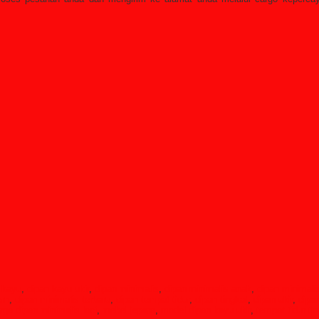
 kayu
,
dipan kayu ukir
,
dipan minimalis
,
dipan minimalis anak
,
dipan minimali
ern
,
dipan minimalis terbaru
,
dipan tempat tidur
,
dipan tingkat
,
dipan ukir
,
dipan
rga dipan minimalis laci
,
mebel jepara
,
model dipan kayu ukir
,
tempat tidur ti