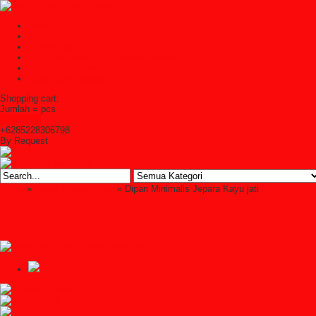
Home
TENTANG KAMI
Kontak Kami
Cara Pembelian Di Syailendra Mebel
Cara Pembayaran
Ketentuan Layanan
Shopping cart:
Jumlah =
pcs
Keranjang
+6285228306798
By Request
Home
»
Dipan Tempat Tidur
» Dipan Minimalis Jepara Kayu jati
Dipan Minimalis Jepara Kayu jati