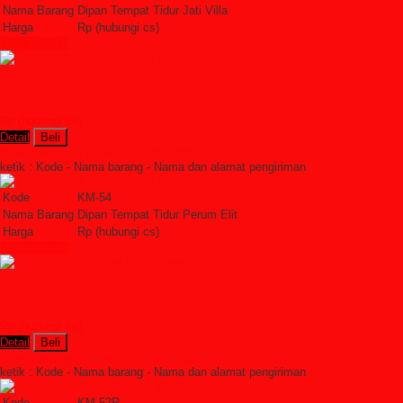
Nama Barang
Dipan Tempat Tidur Jati Villa
Harga
Rp (hubungi cs)
Lihat Detail »
Dipan Tempat Tidur Perum Elit
Rp (hubungi cs)
Detail
Beli
Order Sekarang »
SMS : +6285228306798
ketik : Kode - Nama barang - Nama dan alamat pengiriman
Kode
KM-54
Nama Barang
Dipan Tempat Tidur Perum Elit
Harga
Rp (hubungi cs)
Lihat Detail »
Dipan Minimalis Kayu Jati Mewah
Rp (hubungi cs)
Detail
Beli
Order Sekarang »
SMS : +6285228306798
ketik : Kode - Nama barang - Nama dan alamat pengiriman
Kode
KM-52R