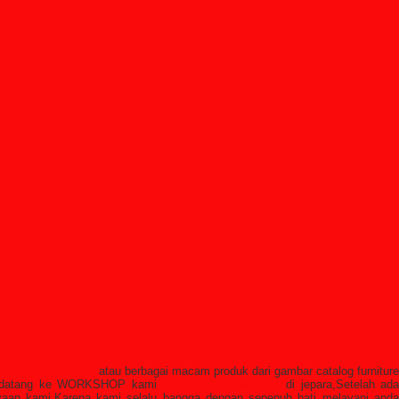
n Kayu Jati Jepara
atau berbagai macam produk dari gambar catalog furniture
ng datang ke WORKSHOP kami
SYAILENDRA MEBEL
di jepara,Setelah ad
aan kami,Karena kami selalu bangga dengan sepenuh hati melayani anda