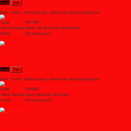
Detail
Beli
Order Sekarang »
SMS : +6285228306798
ketik : Kode - Nama barang - Nama dan alamat pengiriman
Kode
KM-49R
Nama Barang
Dipan Jati Minimalis Perumahan
Harga
Rp (hubungi cs)
Lihat Detail »
Dipan Minimalis jati Hotel
Rp (hubungi cs)
Detail
Beli
Order Sekarang »
SMS : +6285228306798
ketik : Kode - Nama barang - Nama dan alamat pengiriman
Kode
KM-48R
Nama Barang
Dipan Minimalis jati Hotel
Harga
Rp (hubungi cs)
Lihat Detail »
Dipan Minimalis Kayu jati
Rp (hubungi cs)