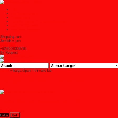
Home
TENTANG KAMI
Kontak Kami
Cara Pembelian Di Syailendra Mebel
Cara Pembayaran
Ketentuan Layanan
Shopping cart:
Jumlah =
pcs
Keranjang
+6285228306798
By Request
Home
» harga dipan minimalis laci
harga dipan minimalis laci
Dipan Minimalis Jepara Kayu jati
Rp (hubungi cs)
Detail
Beli