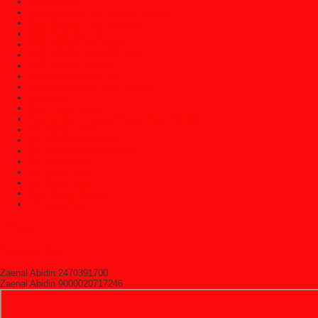
Meja Belajar
Meja Console Dan Cermin Dinding
Meja Direktur Dan Komputer
Meja Kopi Dan Teh
Meja Makan Jati Jepara
Meja Makan Trembesi Solid
Meja Marmer Jepara
Meja Nakas/Meja Hias
Meja Rapat Atau Meja Meeting
Meja Rias
Meja Tamu Jepara
Patung Kayu Jepara/Patung Kayu Dinding
Set Kamar Tidur
Set Kamar Tidur Anak
Set Kursi Dan Meja Makan
Set Kursi Sudut
Set Kursi Tamu
Set Kursi Teras
Sofa Santai (Malas)
Uncategorized
HitState
Rekening Bank
Zaenal Abidin 2470391700
Zaenal Abidin 9000020717246