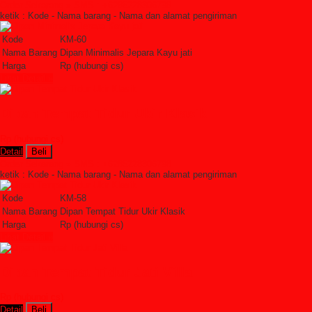
Order Sekarang »
SMS : +6285228306798
ketik : Kode - Nama barang - Nama dan alamat pengiriman
Kode
KM-60
Nama Barang
Dipan Minimalis Jepara Kayu jati
Harga
Rp (hubungi cs)
Lihat Detail »
Dipan Tempat Tidur Ukir Klasik
Rp (hubungi cs)
Detail
Beli
Order Sekarang »
SMS : +6285228306798
ketik : Kode - Nama barang - Nama dan alamat pengiriman
Kode
KM-58
Nama Barang
Dipan Tempat Tidur Ukir Klasik
Harga
Rp (hubungi cs)
Lihat Detail »
Dipan Tempat Tidur Jati Villa
Rp (hubungi cs)
Detail
Beli