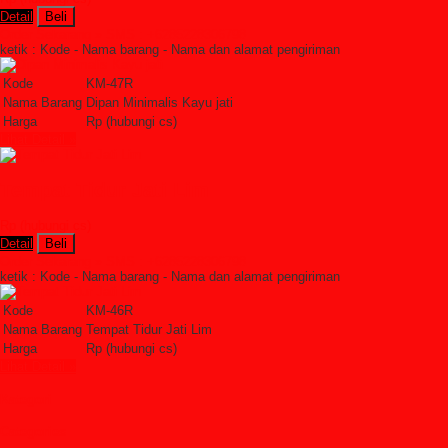
Detail
Beli
Order Sekarang »
SMS : +6285228306798
ketik : Kode - Nama barang - Nama dan alamat pengiriman
Kode
KM-47R
Nama Barang
Dipan Minimalis Kayu jati
Harga
Rp (hubungi cs)
Lihat Detail »
Tempat Tidur Jati Lim
Rp (hubungi cs)
Detail
Beli
Order Sekarang »
SMS : +6285228306798
ketik : Kode - Nama barang - Nama dan alamat pengiriman
Kode
KM-46R
Nama Barang
Tempat Tidur Jati Lim
Harga
Rp (hubungi cs)
Lihat Detail »
Kategori
Categories