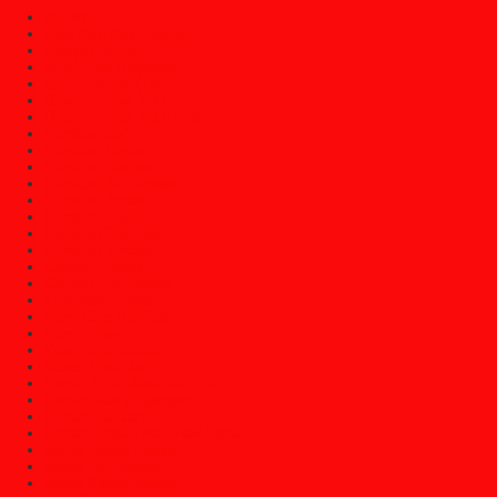
Ayunan
Bale Bale Atau Daybed
Bangku Taman
Bufet Hias (Pajangan)
Bufet Televisi (TV)
Dipan Tempat Tidur
Dipan Tempat Tidur Anak
Furniture Cafe
Furniture Decor
Furniture Garden
Furniture Jati Jepara
Furniture Jepara
Furniture Klasik
Furniture Trembesi
Furniture Vintage
Gazebo Jepara
Gebyok Jati Jepara
Kerajinan Jepara
Kursi Cafe Dan Bar
Kursi Jepara
Kursi Sofa Santai
Kusen Pintu Jati
Lemari Buku Atau Rak Buku
Lemari Hias (Pajangan)
Lemari Pakaian
Lemari Sepatu Atau Rak Sepatu
Mebel Gereja Jepara
Mebel Jati Jepara
Mebel Klasik Jepara