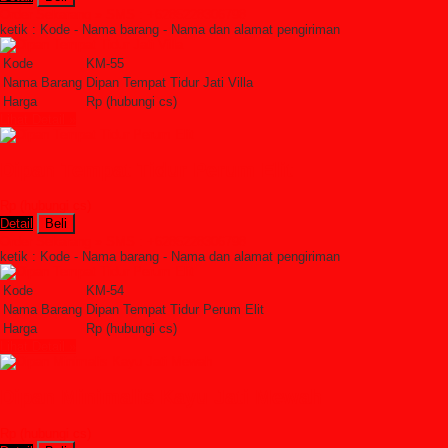
Order Sekarang »
SMS : +6285228306798
ketik : Kode - Nama barang - Nama dan alamat pengiriman
Kode
KM-55
Nama Barang
Dipan Tempat Tidur Jati Villa
Harga
Rp (hubungi cs)
Lihat Detail »
Dipan Tempat Tidur Perum Elit
Rp (hubungi cs)
Detail
Beli
Order Sekarang »
SMS : +6285228306798
ketik : Kode - Nama barang - Nama dan alamat pengiriman
Kode
KM-54
Nama Barang
Dipan Tempat Tidur Perum Elit
Harga
Rp (hubungi cs)
Lihat Detail »
Dipan Minimalis Kayu Jati Mewah
Rp (hubungi cs)