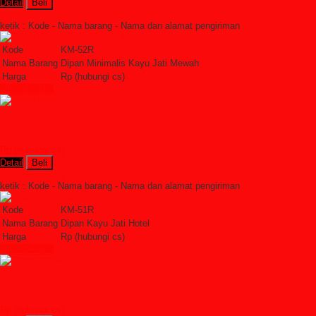
Detail
Beli
Order Sekarang »
SMS : +6285228306798
ketik : Kode - Nama barang - Nama dan alamat pengiriman
Kode
KM-52R
Nama Barang
Dipan Minimalis Kayu Jati Mewah
Harga
Rp (hubungi cs)
Lihat Detail »
Dipan Kayu Jati Hotel
Rp (hubungi cs)
Detail
Beli
Order Sekarang »
SMS : +6285228306798
ketik : Kode - Nama barang - Nama dan alamat pengiriman
Kode
KM-51R
Nama Barang
Dipan Kayu Jati Hotel
Harga
Rp (hubungi cs)
Lihat Detail »
Dipan Jati Minimalis Perumahan
Rp (hubungi cs)