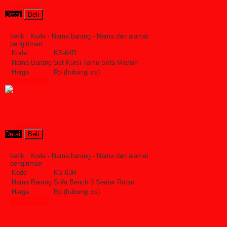
Rp (hubungi cs)
Detail
Beli
Order Sekarang »
SMS : +6285228306798
ketik : Kode - Nama barang - Nama dan alamat
pengiriman
Kode
KS-64R
Nama Barang
Set Kursi Tamu Sofa Mewah
Harga
Rp (hubungi cs)
Lihat Detail »
Sofa Bench 3 Seater Rotan
Rp (hubungi cs)
Detail
Beli
Order Sekarang »
SMS : +6285228306798
ketik : Kode - Nama barang - Nama dan alamat
pengiriman
Kode
KS-63R
Nama Barang
Sofa Bench 3 Seater Rotan
Harga
Rp (hubungi cs)
Lihat Detail »
Kategori