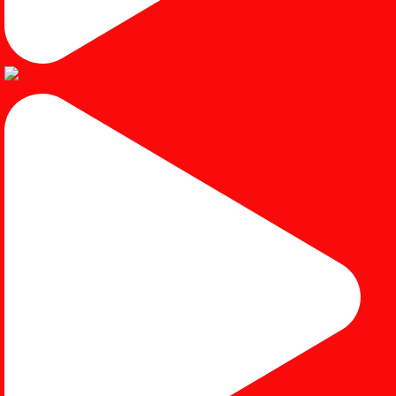
#mejariaskayujati #mejariasjati #mejariascustom