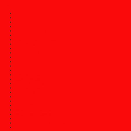
Categories
Ayunan
Bale Bale Atau Daybed
Bangku Taman
Bufet Hias (Pajangan)
Bufet Televisi (TV)
Dipan Tempat Tidur
Dipan Tempat Tidur Anak
Furniture Cafe
Furniture Decor
Furniture Garden
Furniture Jati Jepara
Furniture Jepara
Furniture Klasik
Furniture Trembesi
Furniture Vintage
Gazebo Jepara
Gebyok Jati Jepara
Kerajinan Jepara
Kursi Cafe Dan Bar
Kursi Jepara
Kursi Sofa Santai
Kusen Pintu Jati
Lemari Buku Atau Rak Buku
Lemari Hias (Pajangan)
Lemari Pakaian
Lemari Sepatu Atau Rak Sepatu
Mebel Gereja Jepara