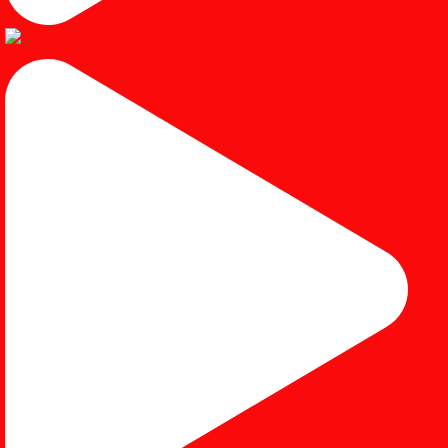
#mejariasjati #mejariascustom #mejariascermin