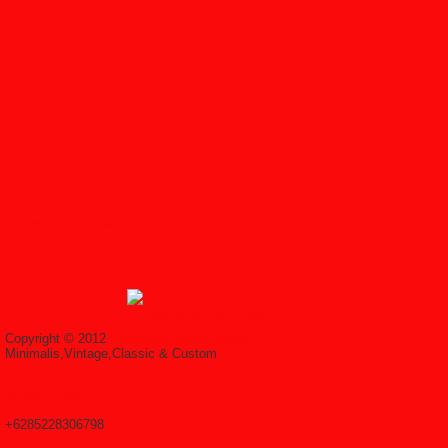
Follow on Instagram
Feedburner
↑ Grab this Headline Animator
Copyright © 2012
Syailendra Mebel Jepara
Minimalis,Vintage,Classic & Custom
Scroll ke atas
+6285228306798