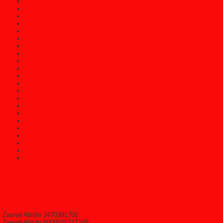
Mebel Jati Jepara
Mebel Klasik Jepara
Meja Belajar
Meja Console Dan Cermin Dinding
Meja Direktur Dan Komputer
Meja Kopi Dan Teh
Meja Makan Jati Jepara
Meja Makan Trembesi Solid
Meja Marmer Jepara
Meja Nakas/Meja Hias
Meja Rapat Atau Meja Meeting
Meja Rias
Meja Tamu Jepara
Patung Kayu Jepara/Patung Kayu Dinding
Set Kamar Tidur
Set Kamar Tidur Anak
Set Kursi Dan Meja Makan
Set Kursi Sudut
Set Kursi Tamu
Set Kursi Teras
Sofa Santai (Malas)
Uncategorized
HitState
Rekening Bank
Zaenal Abidin 2470391700
Zaenal Abidin 9000020717246