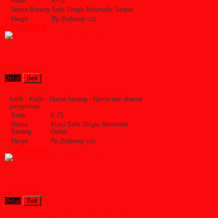
Kode
K-72
Nama Barang
Sofa Single Minimalis Seater
Harga
Rp (hubungi cs)
Lihat Detail »
Kursi Sofa Single Minimalis Defen
Rp (hubungi cs)
Detail
Beli
Order Sekarang »
SMS : +6285228306798
ketik : Kode - Nama barang - Nama dan alamat
pengiriman
Kode
K-71
Nama
Kursi Sofa Single Minimalis
Barang
Defen
Harga
Rp (hubungi cs)
Lihat Detail »
Kursi Sofa Kolam Renang Terbaru
Rp (hubungi cs)
Detail
Beli
Order Sekarang »
SMS : +6285228306798