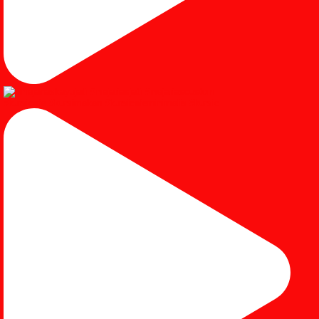
#kursicafe #kursimakan #kursicafeminimalis #kursic