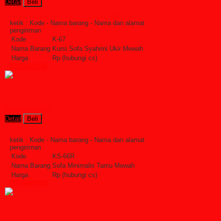
Detail
Beli
Order Sekarang »
SMS : +6285228306798
ketik : Kode - Nama barang - Nama dan alamat
pengiriman
Kode
K-67
Nama Barang
Kursi Sofa Syahrini Ukir Mewah
Harga
Rp (hubungi cs)
Lihat Detail »
Sofa Minimalis Tamu Mewah
Rp (hubungi cs)
Detail
Beli
Order Sekarang »
SMS : +6285228306798
ketik : Kode - Nama barang - Nama dan alamat
pengiriman
Kode
KS-66R
Nama Barang
Sofa Minimalis Tamu Mewah
Harga
Rp (hubungi cs)
Lihat Detail »
Set Kursi Tamu Sofa Mewah