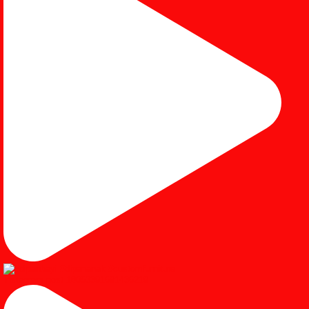
Instagram post 18053391691436219