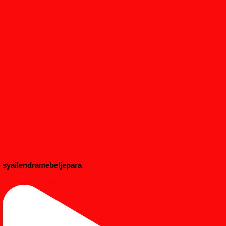
syailendramebeljepara
#dipanbayi #dipananak #customfurniture