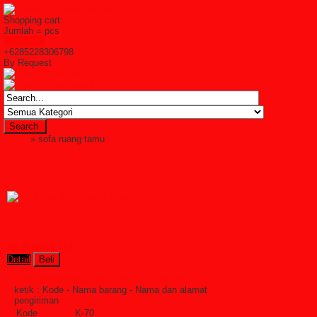
Shopping cart:
Jumlah =
pcs
Keranjang
+6285228306798
By Request
Home
» sofa ruang tamu
sofa ruang tamu
Sofa Dan Kursi Tamu Minimalis
Rp (hubungi cs)
Detail
Beli
Order Sekarang »
SMS : +6285228306798
ketik : Kode - Nama barang - Nama dan alamat
pengiriman
Kode
K-70