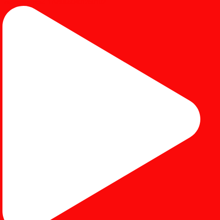
Instagram post 17980650401250102