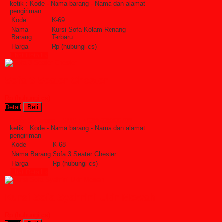
ketik : Kode - Nama barang - Nama dan alamat
pengiriman
Kode
K-69
Nama
Kursi Sofa Kolam Renang
Barang
Terbaru
Harga
Rp (hubungi cs)
Lihat Detail »
Sofa 3 Seater Chester
Rp (hubungi cs)
Detail
Beli
Order Sekarang »
SMS : +6285228306798
ketik : Kode - Nama barang - Nama dan alamat
pengiriman
Kode
K-68
Nama Barang
Sofa 3 Seater Chester
Harga
Rp (hubungi cs)
Lihat Detail »
Kursi Sofa Syahrini Ukir Mewah
Rp (hubungi cs)