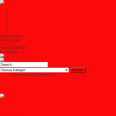
Home
TENTANG KAMI
Kontak Kami
Cara Pembelian Di Syailendra Mebel
Cara Pembayaran
Ketentuan Layanan
Shopping cart:
Jumlah =
pcs
Keranjang
+6285228306798
By Request
Home
» Set Kursi Makan Mewah Jati
Set Kursi Makan Mewah Jati
Set Kursi Makan Mewah Jati
Rp (hubungi cs)