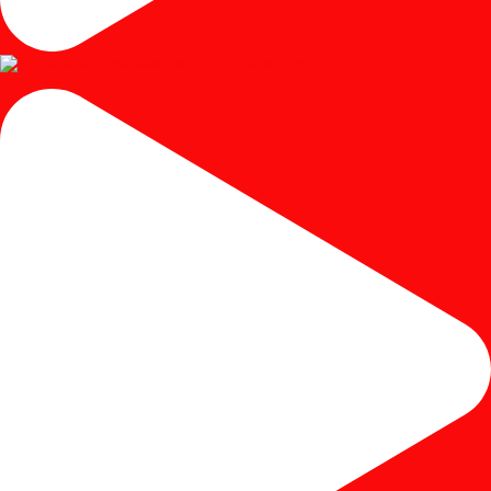
#mejariaskayujati #mejariasjati #mejariascustom