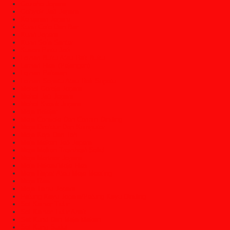
Gazebo Jepara
Gebyok Jati Jepara
Kerajinan Jepara
Kursi Cafe Dan Bar
Kursi Jepara
Kursi Sofa Santai
Kusen Pintu Jati
Lemari Buku Atau Rak Buku
Lemari Hias (Pajangan)
Lemari Pakaian
Lemari Sepatu Atau Rak Sepatu
Mebel Gereja Jepara
Mebel Jati Jepara
Mebel Klasik Jepara
Meja Belajar
Meja Console Dan Cermin Dinding
Meja Direktur Dan Komputer
Meja Kopi Dan Teh
Meja Makan Jati Jepara
Meja Makan Trembesi Solid
Meja Marmer Jepara
Meja Nakas/Meja Hias
Meja Rapat Atau Meja Meeting
Meja Rias
Meja Tamu Jepara
Patung Kayu Jepara/Patung Kayu Dinding
Set Kamar Tidur
Set Kamar Tidur Anak
Set Kursi Dan Meja Makan
Set Kursi Sudut