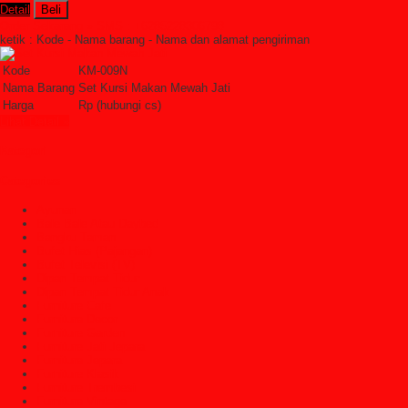
Detail
Beli
Order Sekarang »
SMS : +6285228306798
ketik : Kode - Nama barang - Nama dan alamat pengiriman
Kode
KM-009N
Nama Barang
Set Kursi Makan Mewah Jati
Harga
Rp (hubungi cs)
Lihat Detail »
Kategori
Categories
Ayunan
Bale Bale Atau Daybed
Bangku Taman
Bufet Hias (Pajangan)
Bufet Televisi (TV)
Dipan Tempat Tidur
Dipan Tempat Tidur Anak
Furniture Cafe
Furniture Decor
Furniture Garden
Furniture Jati Jepara
Furniture Jepara
Furniture Klasik
Furniture Trembesi
Furniture Vintage