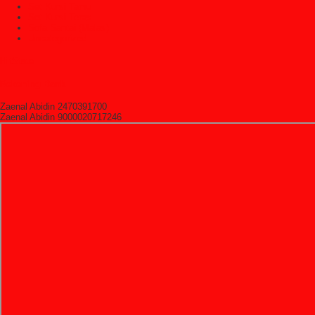
Set Kursi Tamu
Set Kursi Teras
Sofa Santai (Malas)
Uncategorized
HitState
Rekening Bank
Zaenal Abidin 2470391700
Zaenal Abidin 9000020717246