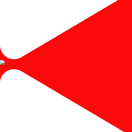
Instagram post 18053391691436219