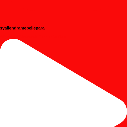
syailendramebeljepara
#dipanbayi #dipananak #customfurniture