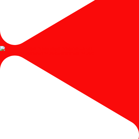
#kursicafe #kursimakan #kursicafeminimalis #kursic