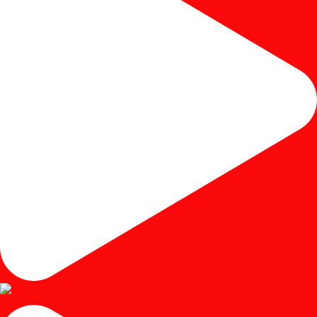
#mejariasjati #mejariascustom #mejariascermin