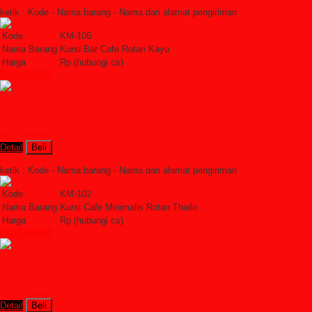
Order Sekarang »
SMS : +6285228306798
ketik : Kode - Nama barang - Nama dan alamat pengiriman
Kode
KM-106
Nama Barang
Kursi Bar Cafe Rotan Kayu
Harga
Rp (hubungi cs)
Lihat Detail »
Kursi Cafe Minimalis Rotan Thailn
Rp (hubungi cs)
Detail
Beli
Order Sekarang »
SMS : +6285228306798
ketik : Kode - Nama barang - Nama dan alamat pengiriman
Kode
KM-102
Nama Barang
Kursi Cafe Minimalis Rotan Thailn
Harga
Rp (hubungi cs)
Lihat Detail »
Kursi Makan Rotan Kraton
Rp (hubungi cs)
Detail
Beli