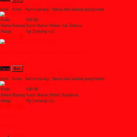
Order Sekarang »
SMS : +6285228306798
ketik : Kode - Nama barang - Nama dan alamat pengiriman
Kode
KM-99
Nama Barang
Kursi Makan Rotan Jati Galaxy
Harga
Rp (hubungi cs)
Lihat Detail »
Kursi Makan Rotan Sandaran
Rp (hubungi cs)
Detail
Beli
Order Sekarang »
SMS : +6285228306798
ketik : Kode - Nama barang - Nama dan alamat pengiriman
Kode
KM-98
Nama Barang
Kursi Makan Rotan Sandaran
Harga
Rp (hubungi cs)
Lihat Detail »
Kategori
Categories
Ayunan