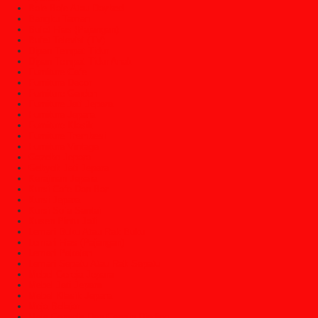
Bale Bale Atau Daybed
Bangku Taman
Bufet Hias (Pajangan)
Bufet Televisi (TV)
Dipan Tempat Tidur
Dipan Tempat Tidur Anak
Furniture Cafe
Furniture Decor
Furniture Garden
Furniture Jati Jepara
Furniture Jepara
Furniture Klasik
Furniture Trembesi
Furniture Vintage
Gazebo Jepara
Gebyok Jati Jepara
Kerajinan Jepara
Kursi Cafe Dan Bar
Kursi Jepara
Kursi Sofa Santai
Kusen Pintu Jati
Lemari Buku Atau Rak Buku
Lemari Hias (Pajangan)
Lemari Pakaian
Lemari Sepatu Atau Rak Sepatu
Mebel Gereja Jepara
Mebel Jati Jepara
Mebel Klasik Jepara
Meja Belajar
Meja Console Dan Cermin Dinding