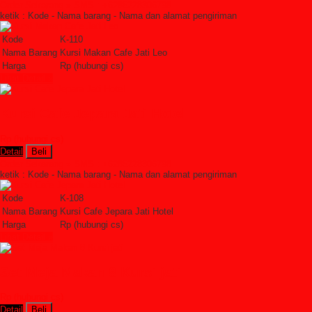
Order Sekarang »
SMS : +6285228306798
ketik : Kode - Nama barang - Nama dan alamat pengiriman
Kode
K-110
Nama Barang
Kursi Makan Cafe Jati Leo
Harga
Rp (hubungi cs)
Lihat Detail »
Kursi Cafe Jepara Jati Hotel
Rp (hubungi cs)
Detail
Beli
Order Sekarang »
SMS : +6285228306798
ketik : Kode - Nama barang - Nama dan alamat pengiriman
Kode
K-108
Nama Barang
Kursi Cafe Jepara Jati Hotel
Harga
Rp (hubungi cs)
Lihat Detail »
Set Meja Makan 8 Kursi jati
Rp (hubungi cs)
Detail
Beli