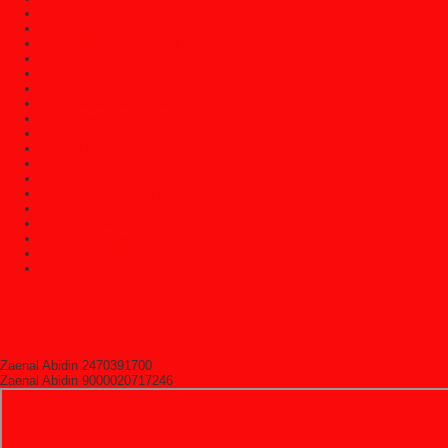
Meja Direktur Dan Komputer
Meja Kopi Dan Teh
Meja Makan Jati Jepara
Meja Makan Trembesi Solid
Meja Marmer Jepara
Meja Nakas/Meja Hias
Meja Rapat Atau Meja Meeting
Meja Rias
Meja Tamu Jepara
Patung Kayu Jepara/Patung Kayu Dinding
Set Kamar Tidur
Set Kamar Tidur Anak
Set Kursi Dan Meja Makan
Set Kursi Sudut
Set Kursi Tamu
Set Kursi Teras
Sofa Santai (Malas)
Uncategorized
HitState
Rekening Bank
Zaenal Abidin 2470391700
Zaenal Abidin 9000020717246