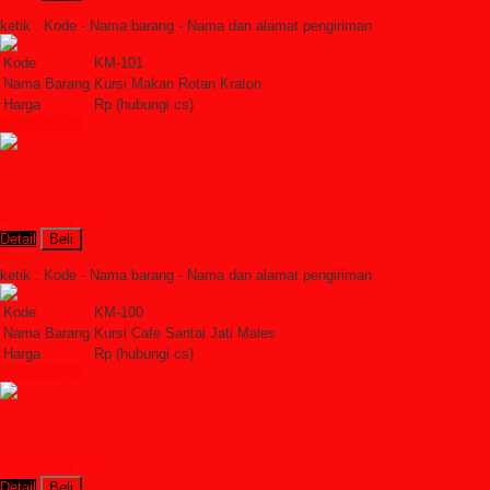
Order Sekarang »
SMS : +6285228306798
ketik : Kode - Nama barang - Nama dan alamat pengiriman
Kode
KM-101
Nama Barang
Kursi Makan Rotan Kraton
Harga
Rp (hubungi cs)
Lihat Detail »
Kursi Cafe Santai Jati Males
Rp (hubungi cs)
Detail
Beli
Order Sekarang »
SMS : +6285228306798
ketik : Kode - Nama barang - Nama dan alamat pengiriman
Kode
KM-100
Nama Barang
Kursi Cafe Santai Jati Males
Harga
Rp (hubungi cs)
Lihat Detail »
Kursi Makan Rotan Jati Galaxy
Rp (hubungi cs)
Detail
Beli