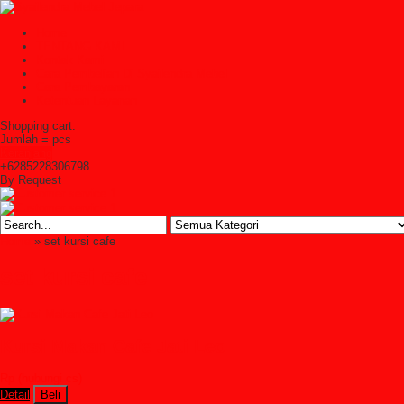
Home
TENTANG KAMI
Kontak Kami
Cara Pembelian Di Syailendra Mebel
Cara Pembayaran
Ketentuan Layanan
Shopping cart:
Jumlah =
pcs
Keranjang
+6285228306798
By Request
Home
» set kursi cafe
set kursi cafe
Kursi Makan Cafe Jati Leo
Rp (hubungi cs)
Detail
Beli