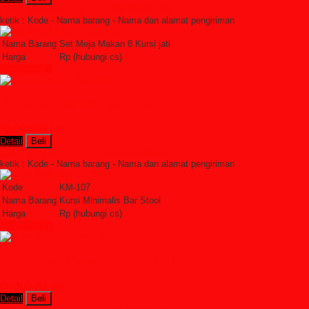
Order Sekarang »
SMS : +6285228306798
ketik : Kode - Nama barang - Nama dan alamat pengiriman
Nama Barang
Set Meja Makan 8 Kursi jati
Harga
Rp (hubungi cs)
Lihat Detail »
Kursi Minimalis Bar Stool
Rp (hubungi cs)
Detail
Beli
Order Sekarang »
SMS : +6285228306798
ketik : Kode - Nama barang - Nama dan alamat pengiriman
Kode
KM-107
Nama Barang
Kursi Minimalis Bar Stool
Harga
Rp (hubungi cs)
Lihat Detail »
Kursi Bar Cafe Rotan Kayu
Rp (hubungi cs)
Detail
Beli