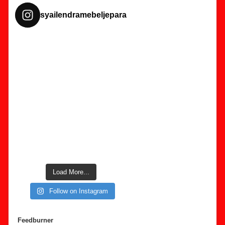
syailendramebeljepara
Load More...
Follow on Instagram
Feedburner