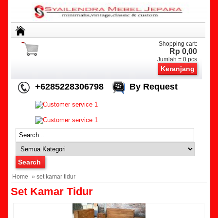
Shopping cart:
Rp 0,00
Jumlah =
0
pcs
Keranjang
+6285228306798
By Request
Home
» set kamar tidur
Set Kamar Tidur