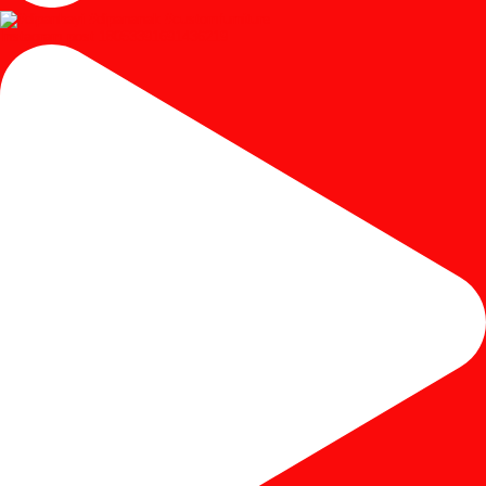
Instagram post 18053391691436219