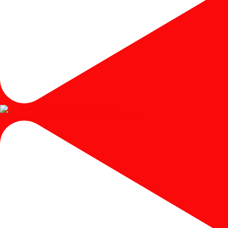
#mejariasjati #mejariascustom #mejariascermin