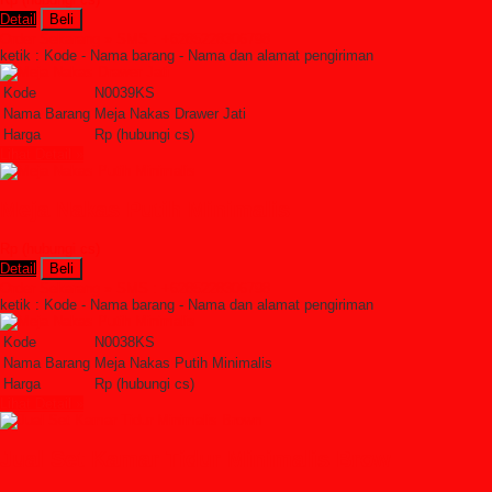
Detail
Beli
Order Sekarang »
SMS : +6285228306798
ketik : Kode - Nama barang - Nama dan alamat pengiriman
Kode
N0039KS
Nama Barang
Meja Nakas Drawer Jati
Harga
Rp (hubungi cs)
Lihat Detail »
Meja Nakas Putih Minimalis
Rp (hubungi cs)
Detail
Beli
Order Sekarang »
SMS : +6285228306798
ketik : Kode - Nama barang - Nama dan alamat pengiriman
Kode
N0038KS
Nama Barang
Meja Nakas Putih Minimalis
Harga
Rp (hubungi cs)
Lihat Detail »
Jual Set Kamar Tidur Minimalis Brow