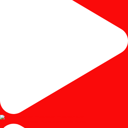
#kursicafe #kursimakan #kursicafeminimalis #kursic