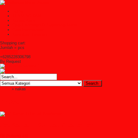
Home
TENTANG KAMI
Kontak Kami
Cara Pembelian Di Syailendra Mebel
Cara Pembayaran
Ketentuan Layanan
Shopping cart:
Jumlah =
pcs
Keranjang
+6285228306798
By Request
Home
» nakas
nakas
Set Kamar Tidur Jati Apartemen
Rp (hubungi cs)