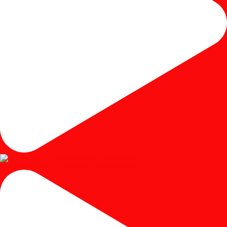
#mejariaskayujati #mejariasjati #mejariascustom