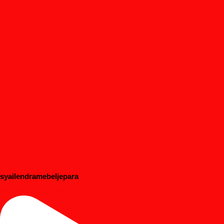
syailendramebeljepara
#dipanbayi #dipananak #customfurniture