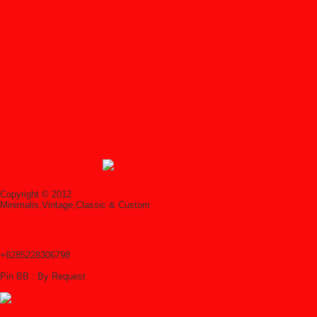
Follow on Instagram
Feedburner
↑ Grab this Headline Animator
Copyright © 2012
Syailendra Mebel Jepara
Minimalis,Vintage,Classic & Custom
Scroll ke atas
+6285228306798
Pin BB : By Request