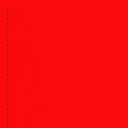
Categories
Ayunan
Bale Bale Atau Daybed
Bangku Taman
Bufet Hias (Pajangan)
Bufet Televisi (TV)
Dipan Tempat Tidur
Dipan Tempat Tidur Anak
Furniture Cafe
Furniture Decor
Furniture Garden
Furniture Jati Jepara
Furniture Jepara
Furniture Klasik
Furniture Trembesi
Furniture Vintage
Gazebo Jepara
Gebyok Jati Jepara
Kerajinan Jepara
Kursi Cafe Dan Bar
Kursi Jepara
Kursi Sofa Santai
Kusen Pintu Jati
Lemari Buku Atau Rak Buku
Lemari Hias (Pajangan)
Lemari Pakaian
Lemari Sepatu Atau Rak Sepatu
Mebel Gereja Jepara
Mebel Jati Jepara