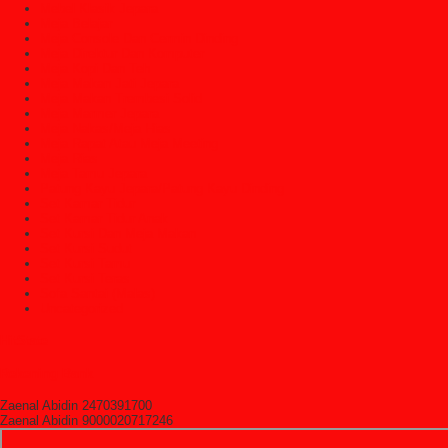
Mebel Klasik Jepara
Meja Belajar
Meja Console Dan Cermin Dinding
Meja Direktur Dan Komputer
Meja Kopi Dan Teh
Meja Makan Jati Jepara
Meja Makan Trembesi Solid
Meja Marmer Jepara
Meja Nakas/Meja Hias
Meja Rapat Atau Meja Meeting
Meja Rias
Meja Tamu Jepara
Patung Kayu Jepara/Patung Kayu Dinding
Set Kamar Tidur
Set Kamar Tidur Anak
Set Kursi Dan Meja Makan
Set Kursi Sudut
Set Kursi Tamu
Set Kursi Teras
Sofa Santai (Malas)
Uncategorized
HitState
Rekening Bank
Zaenal Abidin 2470391700
Zaenal Abidin 9000020717246