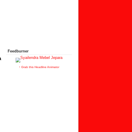
Feedburner
a
↑ Grab this Headline Animator