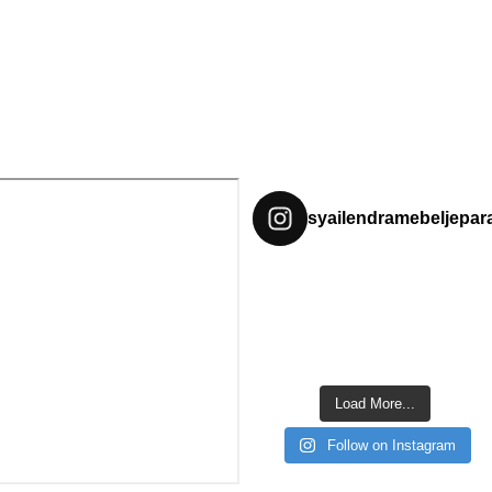
syailendramebeljepar
Load More...
Follow on Instagram