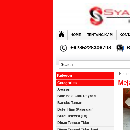
HOME
TENTANG KAMI
KONT
+6285228306798
B
Home
Kategori
Mej
Categories
Ayunan
Bale Bale Atau Daybed
Bangku Taman
Bufet Hias (Pajangan)
Bufet Televisi (TV)
Dipan Tempat Tidur
Dipan Tempat Tidur Anak