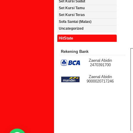
Set Kursi Sudut
Set Kursi Tamu
Set Kursi Teras
Sofa Santai (Malas)
Uncategorized
HitState
Rekening Bank
Zaenal Abidin
2470391700
Zaenal Abidin
9000020717246