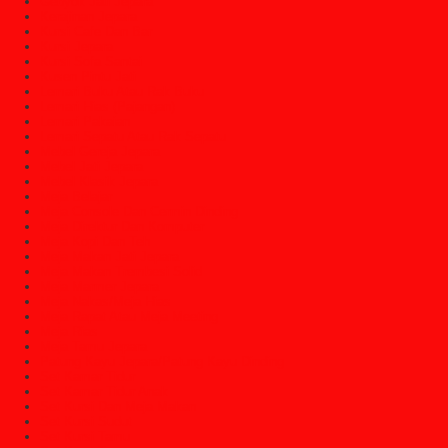
Gebyok Jati Jepara
Kerajinan Jepara
Kursi Cafe Dan Bar
Kursi Jepara
Kursi Sofa Santai
Kusen Pintu Jati
Lemari Buku Atau Rak Buku
Lemari Hias (Pajangan)
Lemari Pakaian
Lemari Sepatu Atau Rak Sepatu
Mebel Gereja Jepara
Mebel Jati Jepara
Mebel Klasik Jepara
Meja Belajar
Meja Console Dan Cermin Dinding
Meja Direktur Dan Komputer
Meja Kopi Dan Teh
Meja Makan Jati Jepara
Meja Makan Trembesi Solid
Meja Marmer Jepara
Meja Nakas/Meja Hias
Meja Rapat Atau Meja Meeting
Meja Rias
Meja Tamu Jepara
Patung Kayu Jepara/Patung Kayu Dinding
Set Kamar Tidur
Set Kamar Tidur Anak
Set Kursi Dan Meja Makan
Set Kursi Sudut
Set Kursi Tamu