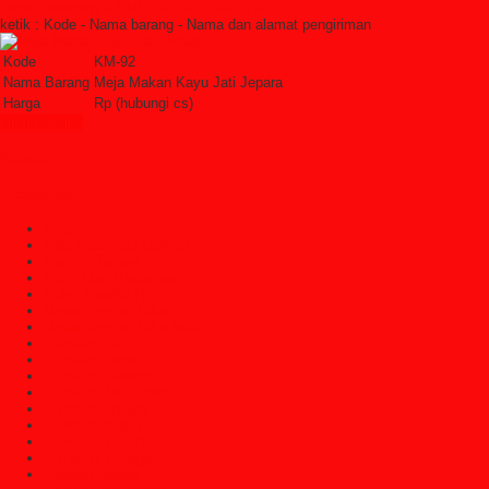
Order Sekarang »
SMS : +6285228306798
ketik : Kode - Nama barang - Nama dan alamat pengiriman
Kode
KM-92
Nama Barang
Meja Makan Kayu Jati Jepara
Harga
Rp (hubungi cs)
Lihat Detail »
Kategori
Categories
Ayunan
Bale Bale Atau Daybed
Bangku Taman
Bufet Hias (Pajangan)
Bufet Televisi (TV)
Dipan Tempat Tidur
Dipan Tempat Tidur Anak
Furniture Cafe
Furniture Decor
Furniture Garden
Furniture Jati Jepara
Furniture Jepara
Furniture Klasik
Furniture Trembesi
Furniture Vintage
Gazebo Jepara