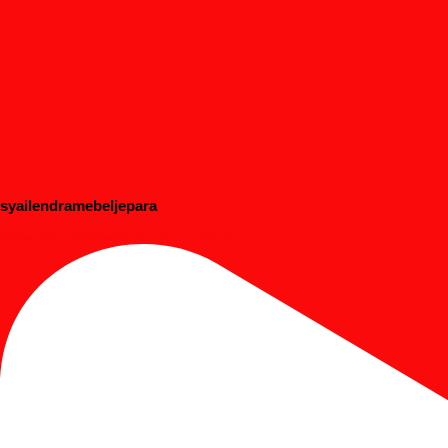
syailendramebeljepara
#dipanbayi #dipananak #customfurniture