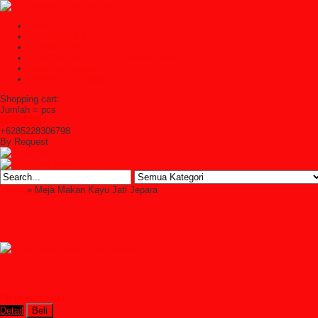
Home
TENTANG KAMI
Kontak Kami
Cara Pembelian Di Syailendra Mebel
Cara Pembayaran
Ketentuan Layanan
Shopping cart:
Jumlah =
pcs
Keranjang
+6285228306798
By Request
Home
» Meja Makan Kayu Jati Jepara
Meja Makan Kayu Jati Jepara
Meja Makan Kayu Jati Jepara
Rp (hubungi cs)
Detail
Beli