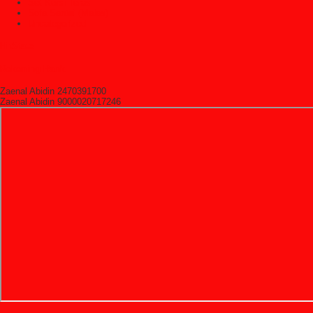
Set Kursi Teras
Sofa Santai (Malas)
Uncategorized
HitState
Rekening Bank
Zaenal Abidin 2470391700
Zaenal Abidin 9000020717246