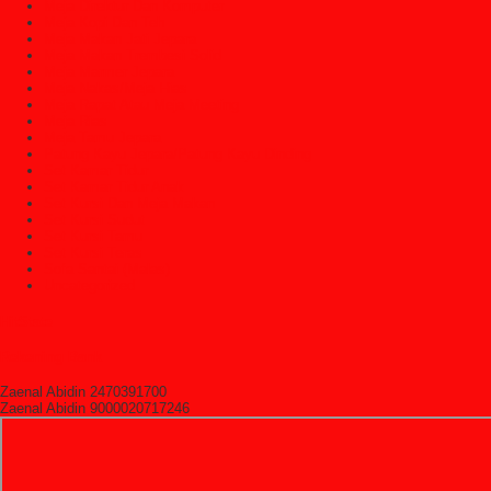
Meja Direktur Dan Komputer
Meja Kopi Dan Teh
Meja Makan Jati Jepara
Meja Makan Trembesi Solid
Meja Marmer Jepara
Meja Nakas/Meja Hias
Meja Rapat Atau Meja Meeting
Meja Rias
Meja Tamu Jepara
Patung Kayu Jepara/Patung Kayu Dinding
Set Kamar Tidur
Set Kamar Tidur Anak
Set Kursi Dan Meja Makan
Set Kursi Sudut
Set Kursi Tamu
Set Kursi Teras
Sofa Santai (Malas)
Uncategorized
HitState
Rekening Bank
Zaenal Abidin 2470391700
Zaenal Abidin 9000020717246