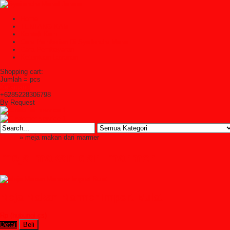
Home
TENTANG KAMI
Kontak Kami
Cara Pembelian Di Syailendra Mebel
Cara Pembayaran
Ketentuan Layanan
Shopping cart:
Jumlah =
pcs
Keranjang
+6285228306798
By Request
Home
» meja makan dari marmer
meja makan dari marmer
Meja Makan Marmer Import Bulat
Rp (hubungi cs)
Detail
Beli