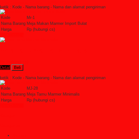
Order Sekarang »
SMS : +6285228306798
ketik : Kode - Nama barang - Nama dan alamat pengiriman
Kode
Mr-1
Nama Barang
Meja Makan Marmer Import Bulat
Harga
Rp (hubungi cs)
Lihat Detail »
Meja Tamu Marmer Minimalis
Rp (hubungi cs)
Detail
Beli
Order Sekarang »
SMS : +6285228306798
ketik : Kode - Nama barang - Nama dan alamat pengiriman
Kode
MJ-28
Nama Barang
Meja Tamu Marmer Minimalis
Harga
Rp (hubungi cs)
Lihat Detail »
Kategori
Categories
Ayunan