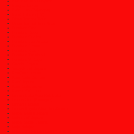
Bale Bale Atau Daybed
Bangku Taman
Bufet Hias (Pajangan)
Bufet Televisi (TV)
Dipan Tempat Tidur
Dipan Tempat Tidur Anak
Furniture Cafe
Furniture Decor
Furniture Garden
Furniture Jati Jepara
Furniture Jepara
Furniture Klasik
Furniture Trembesi
Furniture Vintage
Gazebo Jepara
Gebyok Jati Jepara
Kerajinan Jepara
Kursi Cafe Dan Bar
Kursi Jepara
Kursi Sofa Santai
Kusen Pintu Jati
Lemari Buku Atau Rak Buku
Lemari Hias (Pajangan)
Lemari Pakaian
Lemari Sepatu Atau Rak Sepatu
Mebel Gereja Jepara
Mebel Jati Jepara
Mebel Klasik Jepara
Meja Belajar
Meja Console Dan Cermin Dinding