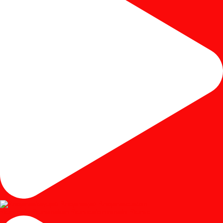
#kursicafe #kursimakan #kursicafeminimalis #kursic