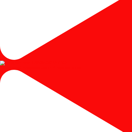
#mejariasjati #mejariascustom #mejariascermin