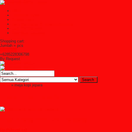
Home
TENTANG KAMI
Kontak Kami
Cara Pembelian Di Syailendra Mebel
Cara Pembayaran
Ketentuan Layanan
Shopping cart:
Jumlah =
pcs
Keranjang
+6285228306798
By Request
Home
» meja kopi jepara
meja kopi jepara
Meja Ruang Tamu Jati Panjang
Rp (hubungi cs)