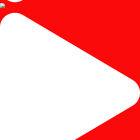
Instagram post 18053391691436219