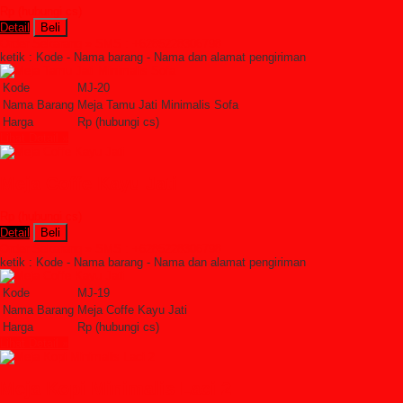
Rp (hubungi cs)
Detail
Beli
Order Sekarang »
SMS : +6285228306798
ketik : Kode - Nama barang - Nama dan alamat pengiriman
Kode
MJ-20
Nama Barang
Meja Tamu Jati Minimalis Sofa
Harga
Rp (hubungi cs)
Lihat Detail »
Meja Coffe Kayu Jati
Rp (hubungi cs)
Detail
Beli
Order Sekarang »
SMS : +6285228306798
ketik : Kode - Nama barang - Nama dan alamat pengiriman
Kode
MJ-19
Nama Barang
Meja Coffe Kayu Jati
Harga
Rp (hubungi cs)
Lihat Detail »
Meja Kopi Minimalis Laci 2