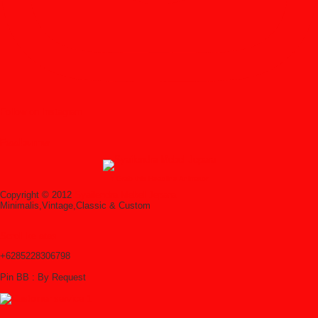
Follow on Instagram
Feedburner
↑ Grab this Headline Animator
Copyright © 2012
Syailendra Mebel Jepara
Minimalis,Vintage,Classic & Custom
Scroll ke atas
+6285228306798
Pin BB : By Request