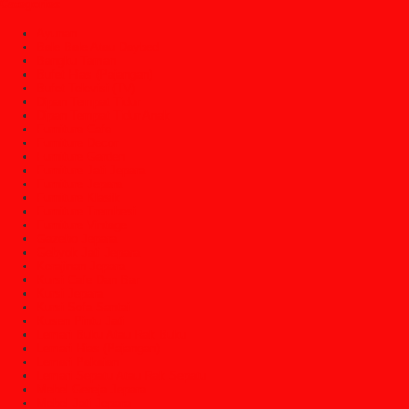
Categories
Ayunan
Bale Bale Atau Daybed
Bangku Taman
Bufet Hias (Pajangan)
Bufet Televisi (TV)
Dipan Tempat Tidur
Dipan Tempat Tidur Anak
Furniture Cafe
Furniture Decor
Furniture Garden
Furniture Jati Jepara
Furniture Jepara
Furniture Klasik
Furniture Trembesi
Furniture Vintage
Gazebo Jepara
Gebyok Jati Jepara
Kerajinan Jepara
Kursi Cafe Dan Bar
Kursi Jepara
Kursi Sofa Santai
Kusen Pintu Jati
Lemari Buku Atau Rak Buku
Lemari Hias (Pajangan)
Lemari Pakaian
Lemari Sepatu Atau Rak Sepatu
Mebel Gereja Jepara
Mebel Jati Jepara