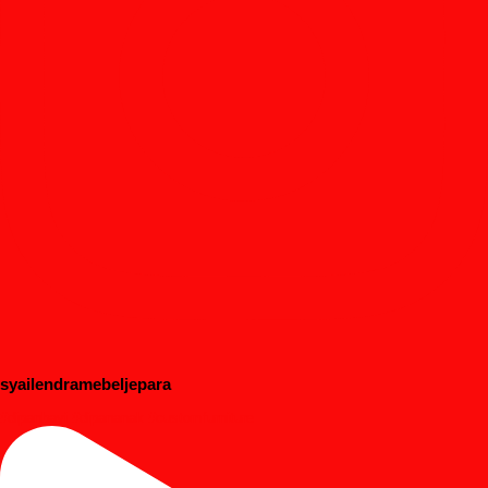
syailendramebeljepara
#dipanbayi #dipananak #customfurniture