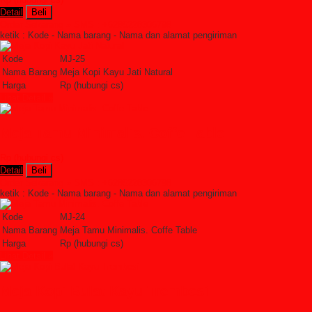
Detail
Beli
Order Sekarang »
SMS : +6285228306798
ketik : Kode - Nama barang - Nama dan alamat pengiriman
Kode
MJ-25
Nama Barang
Meja Kopi Kayu Jati Natural
Harga
Rp (hubungi cs)
Lihat Detail »
Meja Tamu Minimalis. Coffe Table
Rp (hubungi cs)
Detail
Beli
Order Sekarang »
SMS : +6285228306798
ketik : Kode - Nama barang - Nama dan alamat pengiriman
Kode
MJ-24
Nama Barang
Meja Tamu Minimalis. Coffe Table
Harga
Rp (hubungi cs)
Lihat Detail »
Meja Kopi Bulat Kayu Trembesi