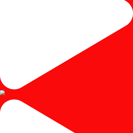
#mejariaskayujati #mejariasjati #mejariascustom