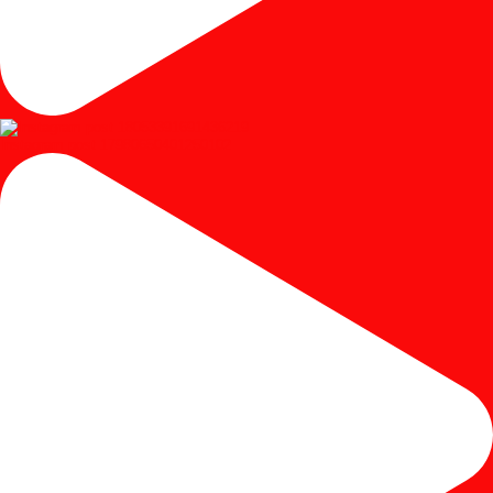
Instagram post 17980650401250102