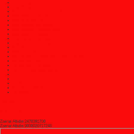
Mebel Klasik Jepara
Meja Belajar
Meja Console Dan Cermin Dinding
Meja Direktur Dan Komputer
Meja Kopi Dan Teh
Meja Makan Jati Jepara
Meja Makan Trembesi Solid
Meja Marmer Jepara
Meja Nakas/Meja Hias
Meja Rapat Atau Meja Meeting
Meja Rias
Meja Tamu Jepara
Patung Kayu Jepara/Patung Kayu Dinding
Set Kamar Tidur
Set Kamar Tidur Anak
Set Kursi Dan Meja Makan
Set Kursi Sudut
Set Kursi Tamu
Set Kursi Teras
Sofa Santai (Malas)
Uncategorized
HitState
Rekening Bank
Zaenal Abidin 2470391700
Zaenal Abidin 9000020717246