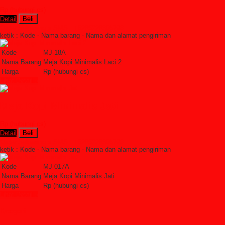
Rp (hubungi cs)
Detail
Beli
Order Sekarang »
SMS : +6285228306798
ketik : Kode - Nama barang - Nama dan alamat pengiriman
Kode
MJ-18A
Nama Barang
Meja Kopi Minimalis Laci 2
Harga
Rp (hubungi cs)
Lihat Detail »
Meja Kopi Minimalis Jati
Rp (hubungi cs)
Detail
Beli
Order Sekarang »
SMS : +6285228306798
ketik : Kode - Nama barang - Nama dan alamat pengiriman
Kode
MJ-017A
Nama Barang
Meja Kopi Minimalis Jati
Harga
Rp (hubungi cs)
Lihat Detail »
Kategori