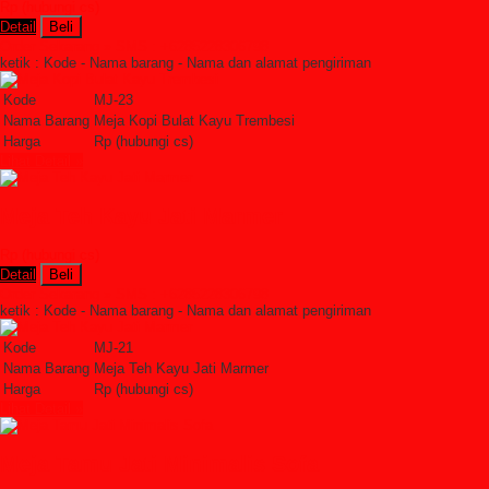
Rp (hubungi cs)
Detail
Beli
Order Sekarang »
SMS : +6285228306798
ketik : Kode - Nama barang - Nama dan alamat pengiriman
Kode
MJ-23
Nama Barang
Meja Kopi Bulat Kayu Trembesi
Harga
Rp (hubungi cs)
Lihat Detail »
Meja Teh Kayu Jati Marmer
Rp (hubungi cs)
Detail
Beli
Order Sekarang »
SMS : +6285228306798
ketik : Kode - Nama barang - Nama dan alamat pengiriman
Kode
MJ-21
Nama Barang
Meja Teh Kayu Jati Marmer
Harga
Rp (hubungi cs)
Lihat Detail »
Meja Tamu Jati Minimalis Sofa