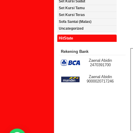
Set Kursi Sudut
Set Kursi Tamu
Set Kursi Teras
Sofa Santai (Malas)
Uncategorized
HitState
Rekening Bank
Zaenal Abidin
2470391700
Zaenal Abidin
9000020717246