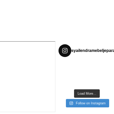
syailendramebeljepar
Load More...
Follow on Instagram