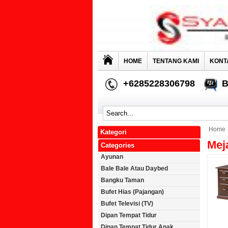
HOME
TENTANG KAMI
KONT
+6285228306798
B
Home
Kategori
Mej
Categories
Ayunan
Bale Bale Atau Daybed
Bangku Taman
Bufet Hias (Pajangan)
Bufet Televisi (TV)
Dipan Tempat Tidur
Dipan Tempat Tidur Anak