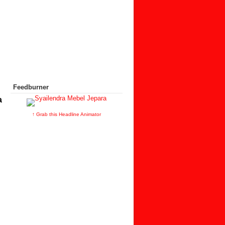
Feedburner
a
↑ Grab this Headline Animator