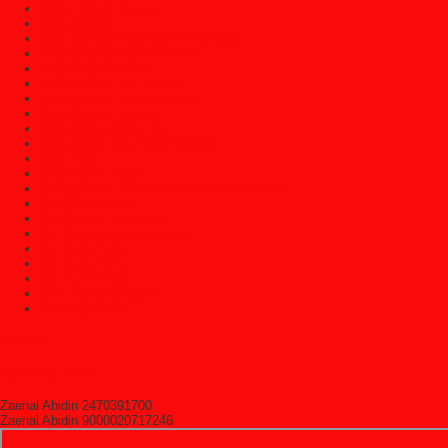
Mebel Klasik Jepara
Meja Belajar
Meja Console Dan Cermin Dinding
Meja Direktur Dan Komputer
Meja Kopi Dan Teh
Meja Makan Jati Jepara
Meja Makan Trembesi Solid
Meja Marmer Jepara
Meja Nakas/Meja Hias
Meja Rapat Atau Meja Meeting
Meja Rias
Meja Tamu Jepara
Patung Kayu Jepara/Patung Kayu Dinding
Set Kamar Tidur
Set Kamar Tidur Anak
Set Kursi Dan Meja Makan
Set Kursi Sudut
Set Kursi Tamu
Set Kursi Teras
Sofa Santai (Malas)
Uncategorized
HitState
Rekening Bank
Zaenal Abidin 2470391700
Zaenal Abidin 9000020717246