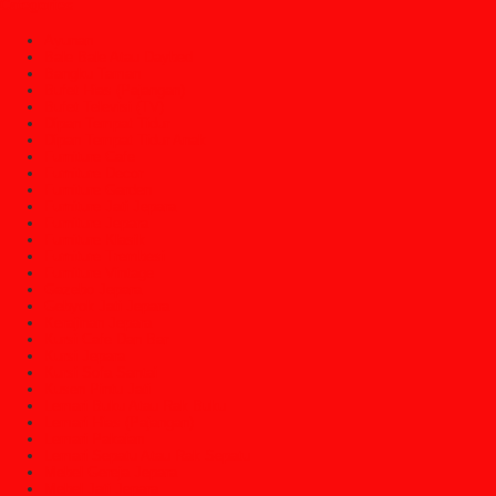
Categories
Ayunan
Bale Bale Atau Daybed
Bangku Taman
Bufet Hias (Pajangan)
Bufet Televisi (TV)
Dipan Tempat Tidur
Dipan Tempat Tidur Anak
Furniture Cafe
Furniture Decor
Furniture Garden
Furniture Jati Jepara
Furniture Jepara
Furniture Klasik
Furniture Trembesi
Furniture Vintage
Gazebo Jepara
Gebyok Jati Jepara
Kerajinan Jepara
Kursi Cafe Dan Bar
Kursi Jepara
Kursi Sofa Santai
Kusen Pintu Jati
Lemari Buku Atau Rak Buku
Lemari Hias (Pajangan)
Lemari Pakaian
Lemari Sepatu Atau Rak Sepatu
Mebel Gereja Jepara
Mebel Jati Jepara