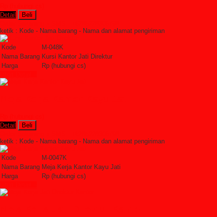
Rp (hubungi cs)
Detail
Beli
Order Sekarang »
SMS : +6285228306798
ketik : Kode - Nama barang - Nama dan alamat pengiriman
Kode
M-048K
Nama Barang
Kursi Kantor Jati Direktur
Harga
Rp (hubungi cs)
Lihat Detail »
Meja Kerja Kantor Kayu Jati
Rp (hubungi cs)
Detail
Beli
Order Sekarang »
SMS : +6285228306798
ketik : Kode - Nama barang - Nama dan alamat pengiriman
Kode
M-0047K
Nama Barang
Meja Kerja Kantor Kayu Jati
Harga
Rp (hubungi cs)
Lihat Detail »
Meja Kerja Jati Direktur Kantor