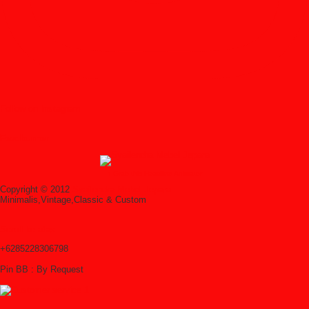
Follow on Instagram
Feedburner
↑ Grab this Headline Animator
Copyright © 2012
Syailendra Mebel Jepara
Minimalis,Vintage,Classic & Custom
Scroll ke atas
+6285228306798
Pin BB : By Request