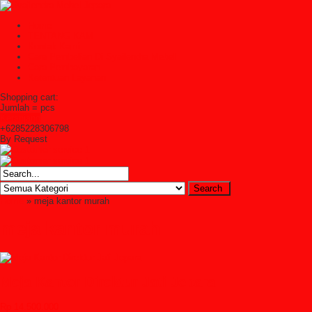
Home
TENTANG KAMI
Kontak Kami
Cara Pembelian Di Syailendra Mebel
Cara Pembayaran
Ketentuan Layanan
Shopping cart:
Jumlah =
pcs
Keranjang
+6285228306798
By Request
Home
» meja kantor murah
meja kantor murah
Meja Kantor Direktur Jati Jepara
Rp 14.500.000