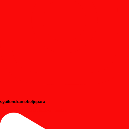
syailendramebeljepara
#dipanbayi #dipananak #customfurniture