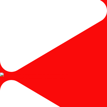
#mejariaskayujati #mejariasjati #mejariascustom