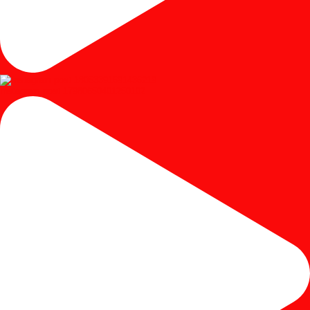
Instagram post 17980650401250102