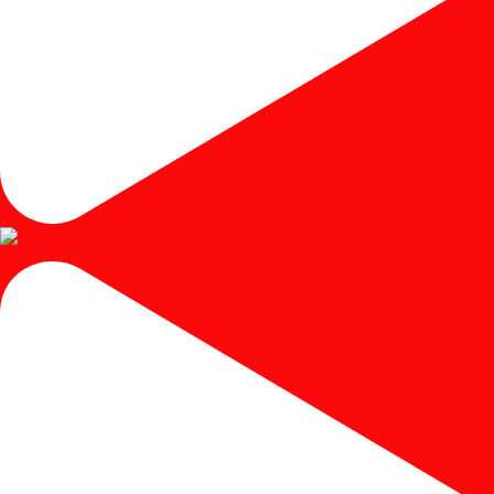
#mejariasjati #mejariascustom #mejariascermin