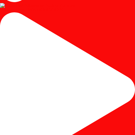
Instagram post 18053391691436219