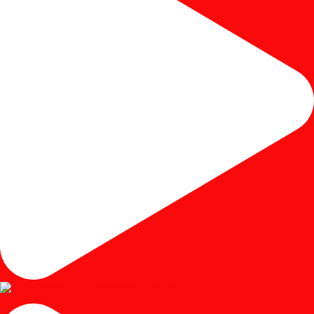
#kursicafe #kursimakan #kursicafeminimalis #kursic