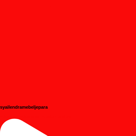
syailendramebeljepara
#dipanbayi #dipananak #customfurniture