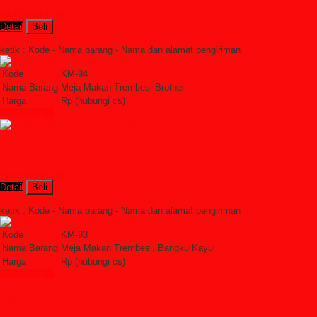
Rp (hubungi cs)
Detail
Beli
Order Sekarang »
SMS : +6285228306798
ketik : Kode - Nama barang - Nama dan alamat pengiriman
Kode
KM-94
Nama Barang
Meja Makan Trembesi Brother
Harga
Rp (hubungi cs)
Lihat Detail »
Meja Makan Trembesi. Bangku Kayu
Rp (hubungi cs)
Detail
Beli
Order Sekarang »
SMS : +6285228306798
ketik : Kode - Nama barang - Nama dan alamat pengiriman
Kode
KM-93
Nama Barang
Meja Makan Trembesi. Bangku Kayu
Harga
Rp (hubungi cs)
Lihat Detail »
Kategori