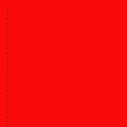
Categories
Ayunan
Bale Bale Atau Daybed
Bangku Taman
Bufet Hias (Pajangan)
Bufet Televisi (TV)
Dipan Tempat Tidur
Dipan Tempat Tidur Anak
Furniture Cafe
Furniture Decor
Furniture Garden
Furniture Jati Jepara
Furniture Jepara
Furniture Klasik
Furniture Trembesi
Furniture Vintage
Gazebo Jepara
Gebyok Jati Jepara
Kerajinan Jepara
Kursi Cafe Dan Bar
Kursi Jepara
Kursi Sofa Santai
Kusen Pintu Jati
Lemari Buku Atau Rak Buku
Lemari Hias (Pajangan)
Lemari Pakaian
Lemari Sepatu Atau Rak Sepatu
Mebel Gereja Jepara
Mebel Jati Jepara