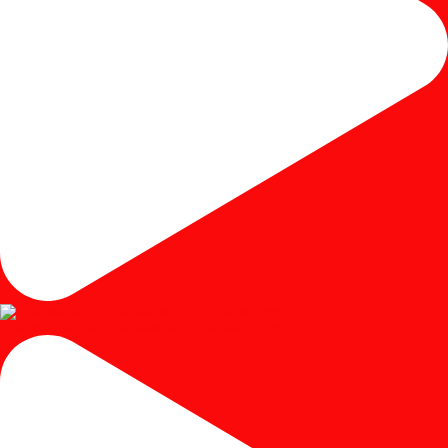
#mejariaskayujati #mejariasjati #mejariascustom