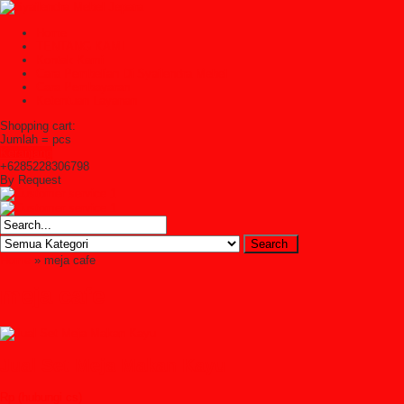
Home
TENTANG KAMI
Kontak Kami
Cara Pembelian Di Syailendra Mebel
Cara Pembayaran
Ketentuan Layanan
Shopping cart:
Jumlah =
pcs
Keranjang
+6285228306798
By Request
Home
» meja cafe
meja cafe
Jual Set Meja Makan Kayu
Rp (hubungi cs)