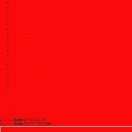
Mebel Klasik Jepara
Meja Belajar
Meja Console Dan Cermin Dinding
Meja Direktur Dan Komputer
Meja Kopi Dan Teh
Meja Makan Jati Jepara
Meja Makan Trembesi Solid
Meja Marmer Jepara
Meja Nakas/Meja Hias
Meja Rapat Atau Meja Meeting
Meja Rias
Meja Tamu Jepara
Patung Kayu Jepara/Patung Kayu Dinding
Set Kamar Tidur
Set Kamar Tidur Anak
Set Kursi Dan Meja Makan
Set Kursi Sudut
Set Kursi Tamu
Set Kursi Teras
Sofa Santai (Malas)
Uncategorized
HitState
Rekening Bank
Zaenal Abidin 2470391700
Zaenal Abidin 9000020717246