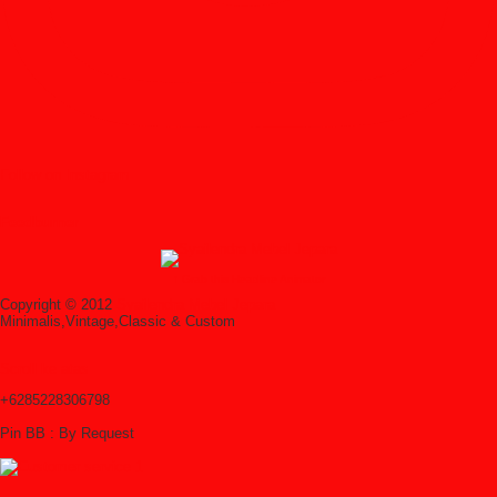
Follow on Instagram
Feedburner
↑ Grab this Headline Animator
Copyright © 2012
Syailendra Mebel Jepara
Minimalis,Vintage,Classic & Custom
Scroll ke atas
+6285228306798
Pin BB : By Request