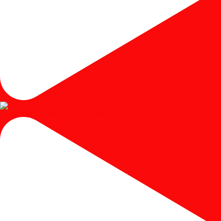
#mejariasjati #mejariascustom #mejariascermin