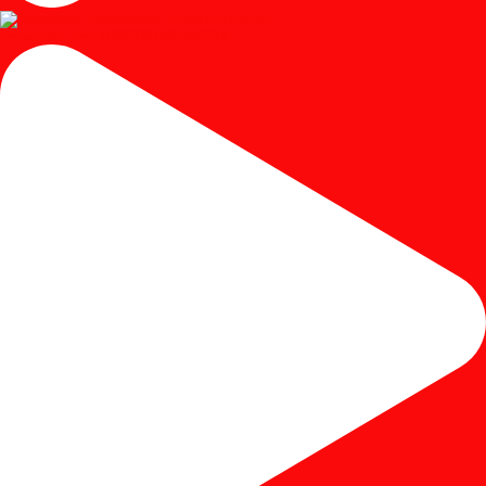
Instagram post 18053391691436219