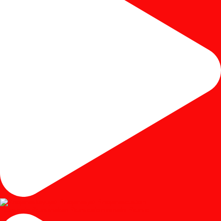
#kursicafe #kursimakan #kursicafeminimalis #kursic