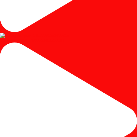
Instagram post 17980650401250102