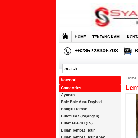
HOME
TENTANG KAMI
KONT
+6285228306798
B
Home
Kategori
Lem
Categories
Ayunan
Bale Bale Atau Daybed
Bangku Taman
Bufet Hias (Pajangan)
Bufet Televisi (TV)
Dipan Tempat Tidur
Dipan Tempat Tidur Anak