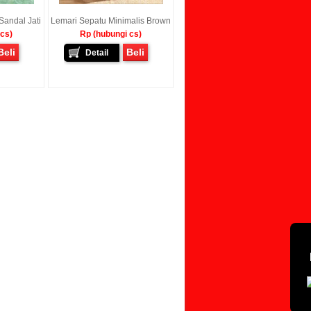
andal Jati
Lemari Sepatu Minimalis Brown
 cs)
Rp (hubungi cs)
Beli
Beli
Detail