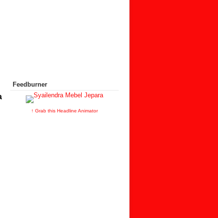
Feedburner
a
↑ Grab this Headline Animator