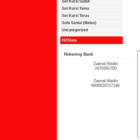
Set Kursi Sudut
Set Kursi Tamu
Set Kursi Teras
Sofa Santai (Malas)
Uncategorized
HitState
Rekening Bank
Zaenal Abidin
2470391700
Zaenal Abidin
9000020717246