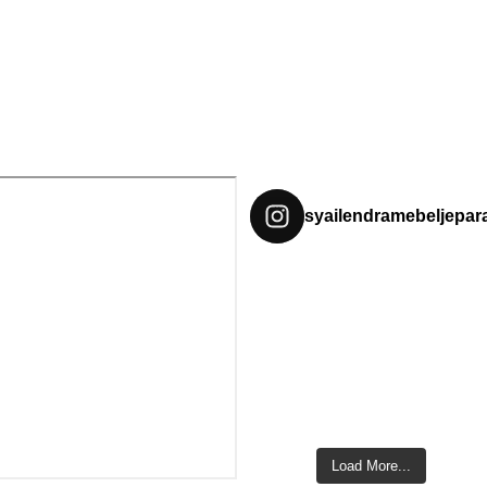
syailendramebeljepar
Load More...