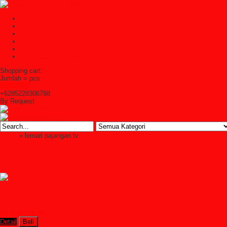
Home
TENTANG KAMI
Kontak Kami
Cara Pembelian Di Syailendra Mebel
Cara Pembayaran
Ketentuan Layanan
Shopping cart:
Jumlah =
pcs
Keranjang
+6285228306798
By Request
Home
» lemari pajangan tv
lemari pajangan tv
Bufet Tv Minimalis Custom
Rp (hubungi cs)
Detail
Beli