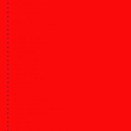
Bale Bale Atau Daybed
Bangku Taman
Bufet Hias (Pajangan)
Bufet Televisi (TV)
Dipan Tempat Tidur
Dipan Tempat Tidur Anak
Furniture Cafe
Furniture Decor
Furniture Garden
Furniture Jati Jepara
Furniture Jepara
Furniture Klasik
Furniture Trembesi
Furniture Vintage
Gazebo Jepara
Gebyok Jati Jepara
Kerajinan Jepara
Kursi Cafe Dan Bar
Kursi Jepara
Kursi Sofa Santai
Kusen Pintu Jati
Lemari Buku Atau Rak Buku
Lemari Hias (Pajangan)
Lemari Pakaian
Lemari Sepatu Atau Rak Sepatu
Mebel Gereja Jepara
Mebel Jati Jepara
Mebel Klasik Jepara
Meja Belajar
Meja Console Dan Cermin Dinding