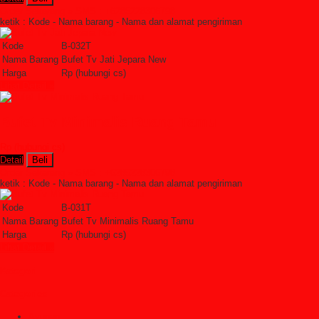
Order Sekarang »
SMS : +6285228306798
ketik : Kode - Nama barang - Nama dan alamat pengiriman
Kode
B-032T
Nama Barang
Bufet Tv Jati Jepara New
Harga
Rp (hubungi cs)
Lihat Detail »
Bufet Tv Minimalis Ruang Tamu
Rp (hubungi cs)
Detail
Beli
Order Sekarang »
SMS : +6285228306798
ketik : Kode - Nama barang - Nama dan alamat pengiriman
Kode
B-031T
Nama Barang
Bufet Tv Minimalis Ruang Tamu
Harga
Rp (hubungi cs)
Lihat Detail »
Kategori
Categories
Ayunan