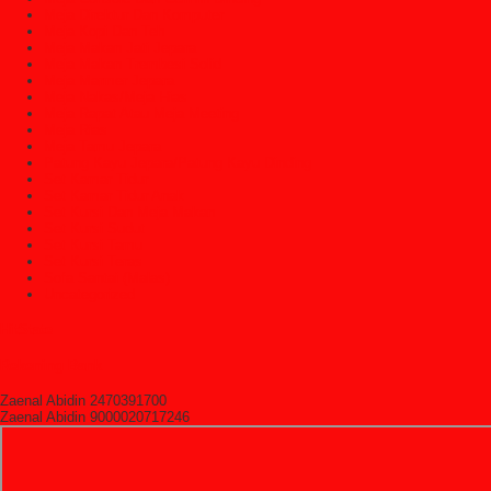
Meja Direktur Dan Komputer
Meja Kopi Dan Teh
Meja Makan Jati Jepara
Meja Makan Trembesi Solid
Meja Marmer Jepara
Meja Nakas/Meja Hias
Meja Rapat Atau Meja Meeting
Meja Rias
Meja Tamu Jepara
Patung Kayu Jepara/Patung Kayu Dinding
Set Kamar Tidur
Set Kamar Tidur Anak
Set Kursi Dan Meja Makan
Set Kursi Sudut
Set Kursi Tamu
Set Kursi Teras
Sofa Santai (Malas)
Uncategorized
HitState
Rekening Bank
Zaenal Abidin 2470391700
Zaenal Abidin 9000020717246