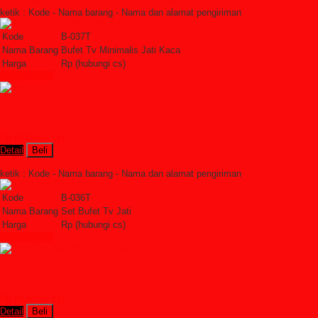
Order Sekarang »
SMS : +6285228306798
ketik : Kode - Nama barang - Nama dan alamat pengiriman
Kode
B-037T
Nama Barang
Bufet Tv Minimalis Jati Kaca
Harga
Rp (hubungi cs)
Lihat Detail »
Set Bufet Tv Jati
Rp (hubungi cs)
Detail
Beli
Order Sekarang »
SMS : +6285228306798
ketik : Kode - Nama barang - Nama dan alamat pengiriman
Kode
B-036T
Nama Barang
Set Bufet Tv Jati
Harga
Rp (hubungi cs)
Lihat Detail »
Bufet Tv Jati Minimalis Aura
Rp (hubungi cs)
Detail
Beli