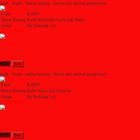
ketik : Kode - Nama barang - Nama dan alamat pengiriman
Kode
B-040T
Nama Barang
Bufet Minimalis Kayu Jati Retro
Harga
Rp (hubungi cs)
Lihat Detail »
Bufet Kayu Jati Colonial
Rp (hubungi cs)
Detail
Beli
Order Sekarang »
SMS : +6285228306798
ketik : Kode - Nama barang - Nama dan alamat pengiriman
Kode
B-038T
Nama Barang
Bufet Kayu Jati Colonial
Harga
Rp (hubungi cs)
Lihat Detail »
Bufet Tv Minimalis Jati Kaca
Rp (hubungi cs)
Detail
Beli