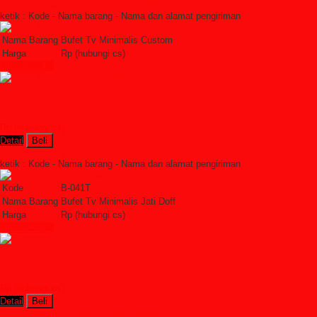
Order Sekarang »
SMS : +6285228306798
ketik : Kode - Nama barang - Nama dan alamat pengiriman
Nama Barang
Bufet Tv Minimalis Custom
Harga
Rp (hubungi cs)
Lihat Detail »
Bufet Tv Minimalis Jati Doff
Rp (hubungi cs)
Detail
Beli
Order Sekarang »
SMS : +6285228306798
ketik : Kode - Nama barang - Nama dan alamat pengiriman
Kode
B-041T
Nama Barang
Bufet Tv Minimalis Jati Doff
Harga
Rp (hubungi cs)
Lihat Detail »
Bufet Minimalis Kayu Jati Retro
Rp (hubungi cs)
Detail
Beli
Order Sekarang »
SMS : +6285228306798