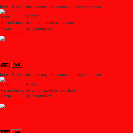
Order Sekarang »
SMS : +6285228306798
ketik : Kode - Nama barang - Nama dan alamat pengiriman
Kode
B-035T
Nama Barang
Bufet Tv Jati Minimalis Aura
Harga
Rp (hubungi cs)
Lihat Detail »
Bufet Tv Jati Minimalis Black
Rp (hubungi cs)
Detail
Beli
Order Sekarang »
SMS : +6285228306798
ketik : Kode - Nama barang - Nama dan alamat pengiriman
Kode
B-034T
Nama Barang
Bufet Tv Jati Minimalis Black
Harga
Rp (hubungi cs)
Lihat Detail »
Bufet Tv Jati Jepara New
Rp (hubungi cs)
Detail
Beli