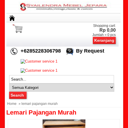
Shopping cart:
Rp 0,00
Jumlah =
0
pcs
Keranjang
+6285228306798
By Request
Home
» lemari pajangan murah
Lemari Pajangan Murah