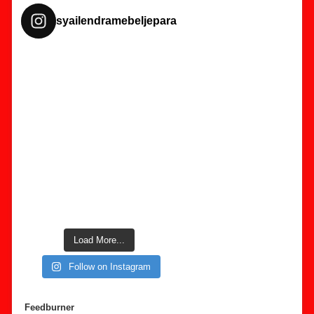
syailendramebeljepara
Load More...
Follow on Instagram
Feedburner