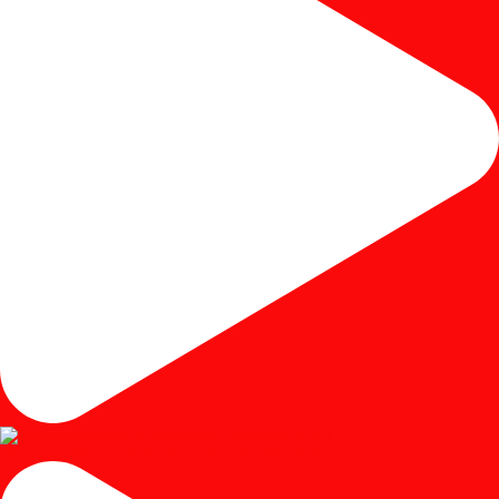
#kursicafe #kursimakan #kursicafeminimalis #kursic