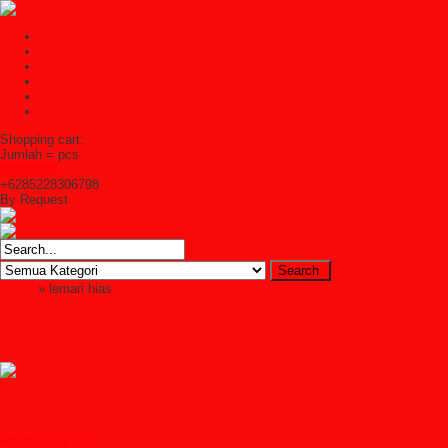
Home
TENTANG KAMI
Kontak Kami
Cara Pembelian Di Syailendra Mebel
Cara Pembayaran
Ketentuan Layanan
Shopping cart:
Jumlah =
pcs
Keranjang
+6285228306798
By Request
Home
» lemari hias
lemari hias
Bufet Tv Minimalis Custom
Rp (hubungi cs)