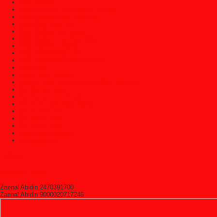
Meja Belajar
Meja Console Dan Cermin Dinding
Meja Direktur Dan Komputer
Meja Kopi Dan Teh
Meja Makan Jati Jepara
Meja Makan Trembesi Solid
Meja Marmer Jepara
Meja Nakas/Meja Hias
Meja Rapat Atau Meja Meeting
Meja Rias
Meja Tamu Jepara
Patung Kayu Jepara/Patung Kayu Dinding
Set Kamar Tidur
Set Kamar Tidur Anak
Set Kursi Dan Meja Makan
Set Kursi Sudut
Set Kursi Tamu
Set Kursi Teras
Sofa Santai (Malas)
Uncategorized
HitState
Rekening Bank
Zaenal Abidin 2470391700
Zaenal Abidin 9000020717246