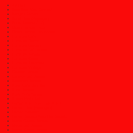
Ayunan
Bale Bale Atau Daybed
Bangku Taman
Bufet Hias (Pajangan)
Bufet Televisi (TV)
Dipan Tempat Tidur
Dipan Tempat Tidur Anak
Furniture Cafe
Furniture Decor
Furniture Garden
Furniture Jati Jepara
Furniture Jepara
Furniture Klasik
Furniture Trembesi
Furniture Vintage
Gazebo Jepara
Gebyok Jati Jepara
Kerajinan Jepara
Kursi Cafe Dan Bar
Kursi Jepara
Kursi Sofa Santai
Kusen Pintu Jati
Lemari Buku Atau Rak Buku
Lemari Hias (Pajangan)
Lemari Pakaian
Lemari Sepatu Atau Rak Sepatu
Mebel Gereja Jepara
Mebel Jati Jepara
Mebel Klasik Jepara