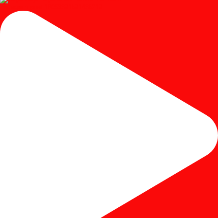
Instagram post 18053391691436219