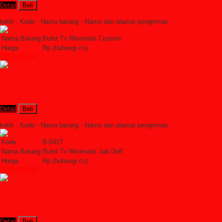
Detail
Beli
Order Sekarang »
SMS : +6285228306798
ketik : Kode - Nama barang - Nama dan alamat pengiriman
Nama Barang
Bufet Tv Minimalis Custom
Harga
Rp (hubungi cs)
Lihat Detail »
Bufet Tv Minimalis Jati Doff
Rp (hubungi cs)
Detail
Beli
Order Sekarang »
SMS : +6285228306798
ketik : Kode - Nama barang - Nama dan alamat pengiriman
Kode
B-041T
Nama Barang
Bufet Tv Minimalis Jati Doff
Harga
Rp (hubungi cs)
Lihat Detail »
Bufet Kayu Jati Colonial
Rp (hubungi cs)
Detail
Beli