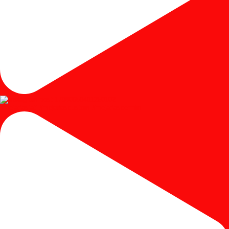
#mejariasjati #mejariascustom #mejariascermin