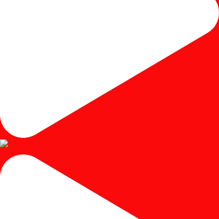
#mejariaskayujati #mejariasjati #mejariascustom