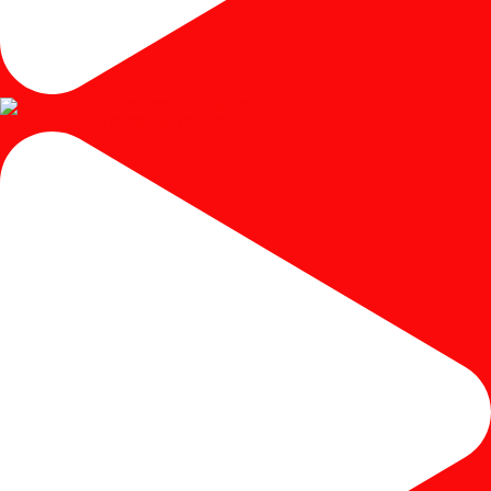
Instagram post 17980650401250102