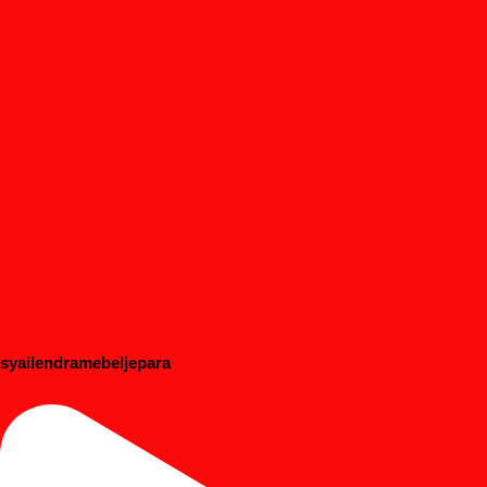
syailendramebeljepara
#dipanbayi #dipananak #customfurniture