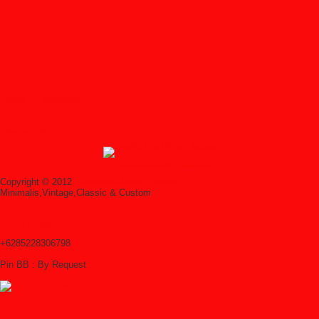
Follow on Instagram
Feedburner
↑ Grab this Headline Animator
Copyright © 2012
Syailendra Mebel Jepara
Minimalis,Vintage,Classic & Custom
Scroll ke atas
+6285228306798
Pin BB : By Request