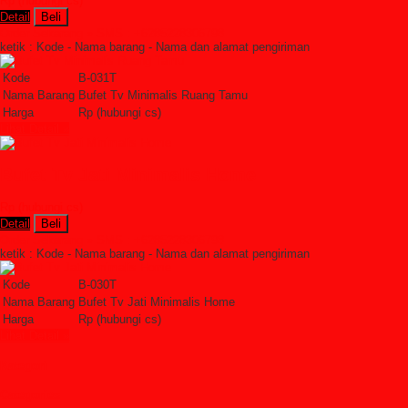
Rp (hubungi cs)
Detail
Beli
Order Sekarang »
SMS : +6285228306798
ketik : Kode - Nama barang - Nama dan alamat pengiriman
Kode
B-031T
Nama Barang
Bufet Tv Minimalis Ruang Tamu
Harga
Rp (hubungi cs)
Lihat Detail »
Bufet Tv Jati Minimalis Home
Rp (hubungi cs)
Detail
Beli
Order Sekarang »
SMS : +6285228306798
ketik : Kode - Nama barang - Nama dan alamat pengiriman
Kode
B-030T
Nama Barang
Bufet Tv Jati Minimalis Home
Harga
Rp (hubungi cs)
Lihat Detail »
Kategori
Categories