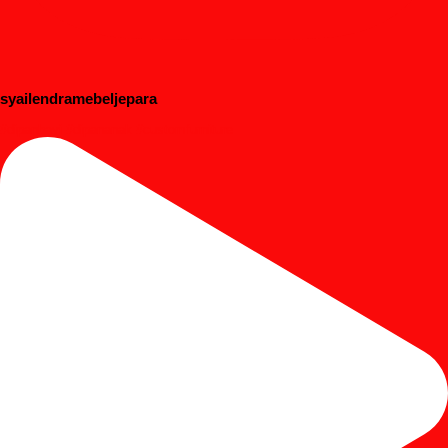
syailendramebeljepara
#dipanbayi #dipananak #customfurniture