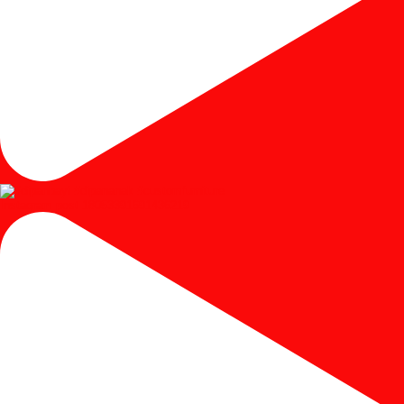
Instagram post 18053391691436219