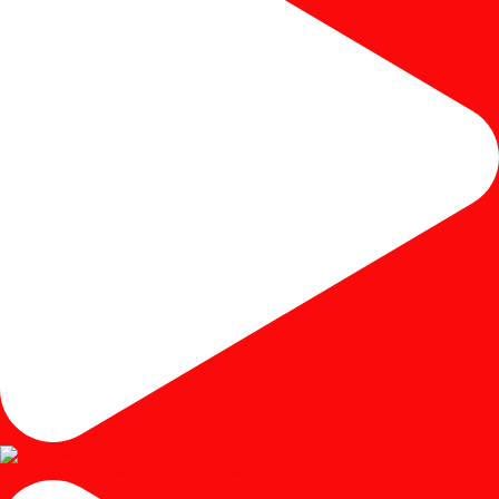
#mejariasjati #mejariascustom #mejariascermin