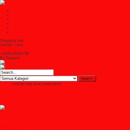
Home
TENTANG KAMI
Kontak Kami
Cara Pembelian Di Syailendra Mebel
Cara Pembayaran
Ketentuan Layanan
Shopping cart:
Jumlah =
pcs
Keranjang
+6285228306798
By Request
Home
» lemari hias buat ruang tamu
lemari hias buat ruang tamu
Lemari Hias Ukir Jati Jepara
Rp (hubungi cs)