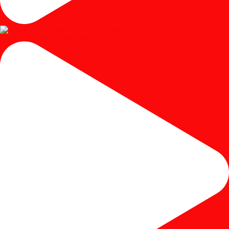
#mejariaskayujati #mejariasjati #mejariascustom