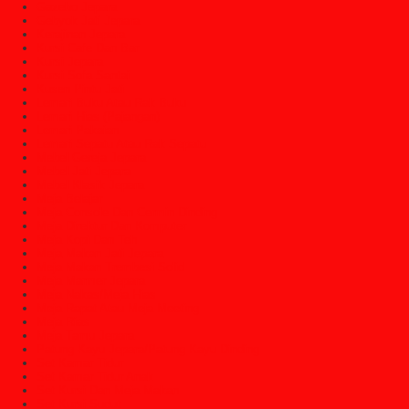
Gazebo Jepara
Gebyok Jati Jepara
Kerajinan Jepara
Kursi Cafe Dan Bar
Kursi Jepara
Kursi Sofa Santai
Kusen Pintu Jati
Lemari Buku Atau Rak Buku
Lemari Hias (Pajangan)
Lemari Pakaian
Lemari Sepatu Atau Rak Sepatu
Mebel Gereja Jepara
Mebel Jati Jepara
Mebel Klasik Jepara
Meja Belajar
Meja Console Dan Cermin Dinding
Meja Direktur Dan Komputer
Meja Kopi Dan Teh
Meja Makan Jati Jepara
Meja Makan Trembesi Solid
Meja Marmer Jepara
Meja Nakas/Meja Hias
Meja Rapat Atau Meja Meeting
Meja Rias
Meja Tamu Jepara
Patung Kayu Jepara/Patung Kayu Dinding
Set Kamar Tidur
Set Kamar Tidur Anak
Set Kursi Dan Meja Makan
Set Kursi Sudut