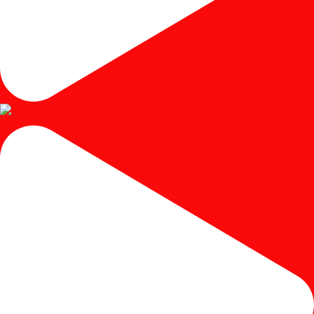
#kursicafe #kursimakan #kursicafeminimalis #kursic