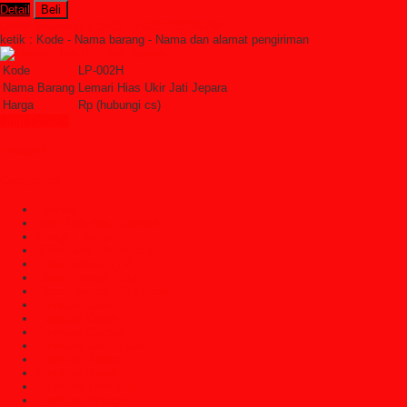
Detail
Beli
Order Sekarang »
SMS : +6285228306798
ketik : Kode - Nama barang - Nama dan alamat pengiriman
Kode
LP-002H
Nama Barang
Lemari Hias Ukir Jati Jepara
Harga
Rp (hubungi cs)
Lihat Detail »
Kategori
Categories
Ayunan
Bale Bale Atau Daybed
Bangku Taman
Bufet Hias (Pajangan)
Bufet Televisi (TV)
Dipan Tempat Tidur
Dipan Tempat Tidur Anak
Furniture Cafe
Furniture Decor
Furniture Garden
Furniture Jati Jepara
Furniture Jepara
Furniture Klasik
Furniture Trembesi
Furniture Vintage