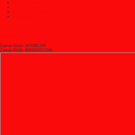
Set Kursi Tamu
Set Kursi Teras
Sofa Santai (Malas)
Uncategorized
HitState
Rekening Bank
Zaenal Abidin 2470391700
Zaenal Abidin 9000020717246