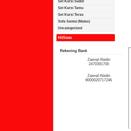
Set Kursi Sudut
Set Kursi Tamu
Set Kursi Teras
Sofa Santai (Malas)
Uncategorized
HitState
Rekening Bank
Zaenal Abidin
2470391700
Zaenal Abidin
9000020717246