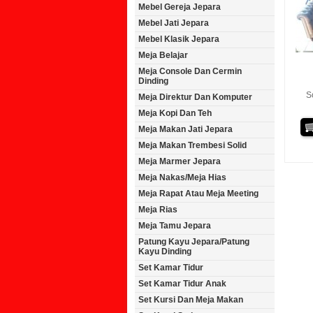
Mebel Gereja Jepara
Mebel Jati Jepara
Mebel Klasik Jepara
Meja Belajar
Meja Console Dan Cermin
Dinding
S
Meja Direktur Dan Komputer
Meja Kopi Dan Teh
Meja Makan Jati Jepara
Meja Makan Trembesi Solid
Meja Marmer Jepara
Meja Nakas/Meja Hias
Meja Rapat Atau Meja Meeting
Meja Rias
Meja Tamu Jepara
Patung Kayu Jepara/Patung
Kayu Dinding
Set Kamar Tidur
Set Kamar Tidur Anak
Set Kursi Dan Meja Makan