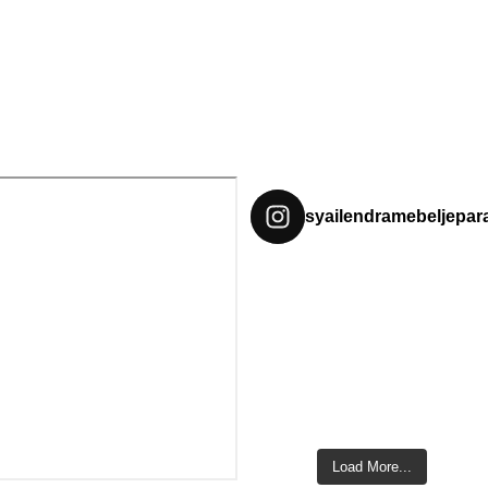
syailendramebeljepar
Load More...