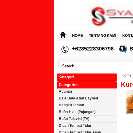
HOME
TENTANG KAMI
KONT
+6285228306798
B
Home
Kategori
Kur
Categories
Ayunan
Bale Bale Atau Daybed
Bangku Taman
Bufet Hias (Pajangan)
Bufet Televisi (TV)
Dipan Tempat Tidur
Dipan Tempat Tidur Anak