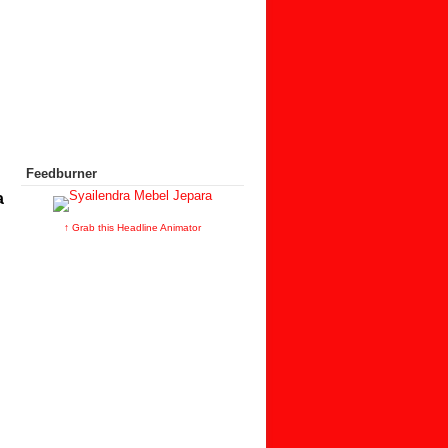
Feedburner
a
↑ Grab this Headline Animator