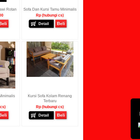
tawi Rotan
Sofa Dan Kursi Tamu Minimalis
00
Rp (hubungi cs)
Beli
Beli
Detail
Minimalis
Kursi Sofa Kolam Renang
Terbaru
 cs)
Rp (hubungi cs)
Beli
Beli
Detail