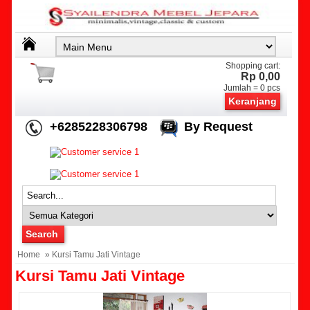
Shopping cart:
Rp 0,00
Jumlah =
0
pcs
Keranjang
+6285228306798
By Request
Home
» Kursi Tamu Jati Vintage
Kursi Tamu Jati Vintage