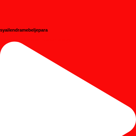
syailendramebeljepara
#dipanbayi #dipananak #customfurniture