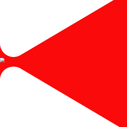
Instagram post 18053391691436219