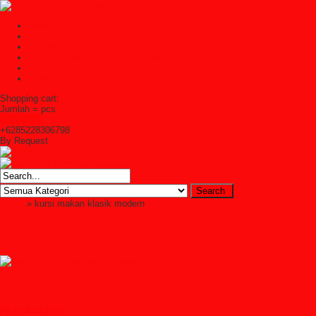
Home
TENTANG KAMI
Kontak Kami
Cara Pembelian Di Syailendra Mebel
Cara Pembayaran
Ketentuan Layanan
Shopping cart:
Jumlah =
pcs
Keranjang
+6285228306798
By Request
Home
» kursi makan klasik modern
kursi makan klasik modern
Set Kursi Makan Klasik Mewah
Rp (hubungi cs)