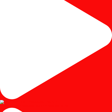
#mejariasjati #mejariascustom #mejariascermin