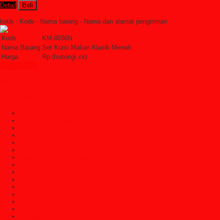
Detail
Beli
Order Sekarang »
SMS : +6285228306798
ketik : Kode - Nama barang - Nama dan alamat pengiriman
Kode
KM-0036N
Nama Barang
Set Kursi Makan Klasik Mewah
Harga
Rp (hubungi cs)
Lihat Detail »
Kategori
Categories
Ayunan
Bale Bale Atau Daybed
Bangku Taman
Bufet Hias (Pajangan)
Bufet Televisi (TV)
Dipan Tempat Tidur
Dipan Tempat Tidur Anak
Furniture Cafe
Furniture Decor
Furniture Garden
Furniture Jati Jepara
Furniture Jepara
Furniture Klasik
Furniture Trembesi
Furniture Vintage