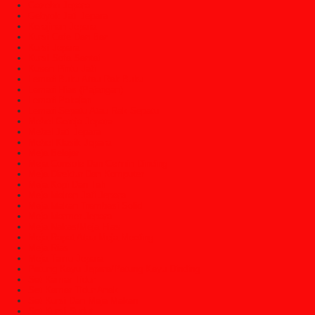
Gazebo Jepara
Gebyok Jati Jepara
Kerajinan Jepara
Kursi Cafe Dan Bar
Kursi Jepara
Kursi Sofa Santai
Kusen Pintu Jati
Lemari Buku Atau Rak Buku
Lemari Hias (Pajangan)
Lemari Pakaian
Lemari Sepatu Atau Rak Sepatu
Mebel Gereja Jepara
Mebel Jati Jepara
Mebel Klasik Jepara
Meja Belajar
Meja Console Dan Cermin Dinding
Meja Direktur Dan Komputer
Meja Kopi Dan Teh
Meja Makan Jati Jepara
Meja Makan Trembesi Solid
Meja Marmer Jepara
Meja Nakas/Meja Hias
Meja Rapat Atau Meja Meeting
Meja Rias
Meja Tamu Jepara
Patung Kayu Jepara/Patung Kayu Dinding
Set Kamar Tidur
Set Kamar Tidur Anak
Set Kursi Dan Meja Makan
Set Kursi Sudut