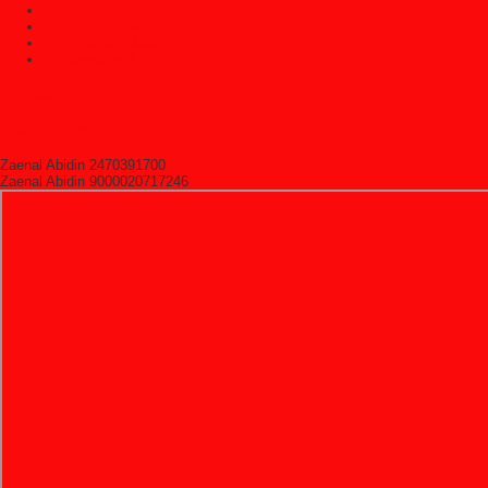
Set Kursi Tamu
Set Kursi Teras
Sofa Santai (Malas)
Uncategorized
HitState
Rekening Bank
Zaenal Abidin 2470391700
Zaenal Abidin 9000020717246