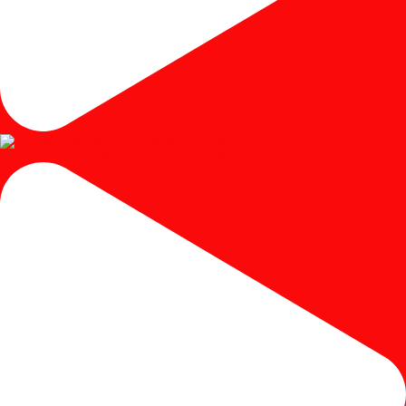
#kursicafe #kursimakan #kursicafeminimalis #kursic