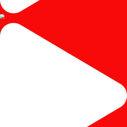
#mejariaskayujati #mejariasjati #mejariascustom