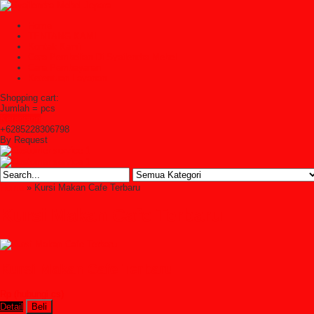
Home
TENTANG KAMI
Kontak Kami
Cara Pembelian Di Syailendra Mebel
Cara Pembayaran
Ketentuan Layanan
Shopping cart:
Jumlah =
pcs
Keranjang
+6285228306798
By Request
Home
» Kursi Makan Cafe Terbaru
Kursi Makan Cafe Terbaru
Kursi Makan Cafe Terbaru
Rp (hubungi cs)
Detail
Beli