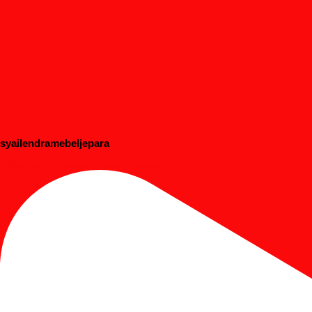
syailendramebeljepara
#dipanbayi #dipananak #customfurniture