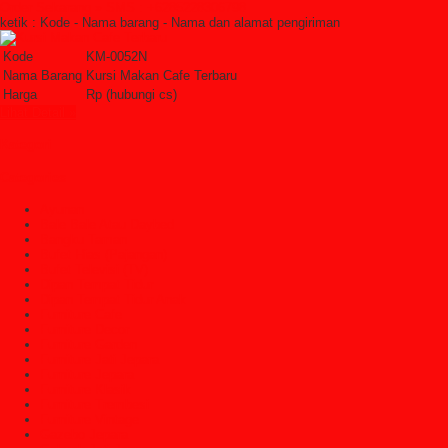
Order Sekarang »
SMS : +6285228306798
ketik : Kode - Nama barang - Nama dan alamat pengiriman
Kode
KM-0052N
Nama Barang
Kursi Makan Cafe Terbaru
Harga
Rp (hubungi cs)
Lihat Detail »
Kategori
Categories
Ayunan
Bale Bale Atau Daybed
Bangku Taman
Bufet Hias (Pajangan)
Bufet Televisi (TV)
Dipan Tempat Tidur
Dipan Tempat Tidur Anak
Furniture Cafe
Furniture Decor
Furniture Garden
Furniture Jati Jepara
Furniture Jepara
Furniture Klasik
Furniture Trembesi
Furniture Vintage
Gazebo Jepara