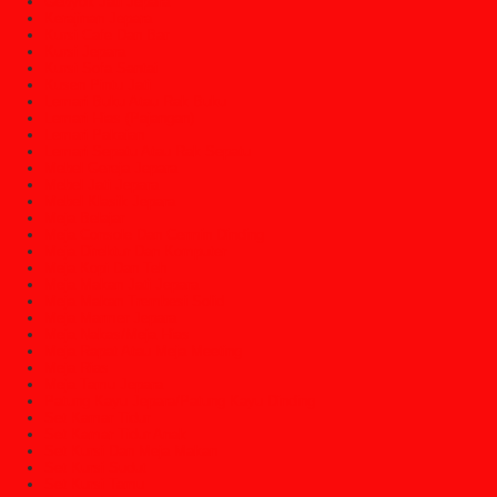
Gebyok Jati Jepara
Kerajinan Jepara
Kursi Cafe Dan Bar
Kursi Jepara
Kursi Sofa Santai
Kusen Pintu Jati
Lemari Buku Atau Rak Buku
Lemari Hias (Pajangan)
Lemari Pakaian
Lemari Sepatu Atau Rak Sepatu
Mebel Gereja Jepara
Mebel Jati Jepara
Mebel Klasik Jepara
Meja Belajar
Meja Console Dan Cermin Dinding
Meja Direktur Dan Komputer
Meja Kopi Dan Teh
Meja Makan Jati Jepara
Meja Makan Trembesi Solid
Meja Marmer Jepara
Meja Nakas/Meja Hias
Meja Rapat Atau Meja Meeting
Meja Rias
Meja Tamu Jepara
Patung Kayu Jepara/Patung Kayu Dinding
Set Kamar Tidur
Set Kamar Tidur Anak
Set Kursi Dan Meja Makan
Set Kursi Sudut
Set Kursi Tamu