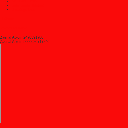
Set Kursi Teras
Sofa Santai (Malas)
Uncategorized
HitState
Rekening Bank
Zaenal Abidin 2470391700
Zaenal Abidin 9000020717246