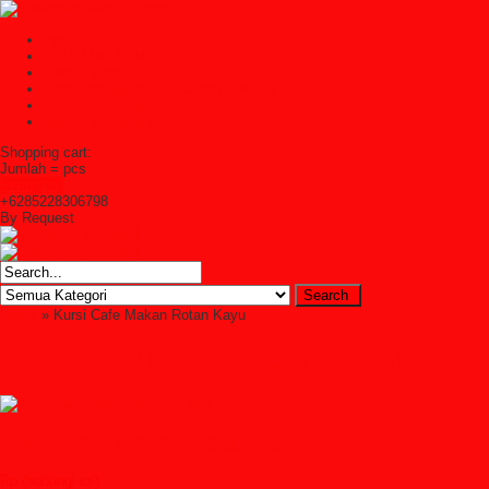
Home
TENTANG KAMI
Kontak Kami
Cara Pembelian Di Syailendra Mebel
Cara Pembayaran
Ketentuan Layanan
Shopping cart:
Jumlah =
pcs
Keranjang
+6285228306798
By Request
Home
» Kursi Cafe Makan Rotan Kayu
Kursi Cafe Makan Rotan Kayu
Kursi Cafe Makan Rotan Kayu
Rp (hubungi cs)