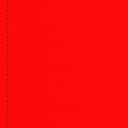
Gazebo Jepara
Gebyok Jati Jepara
Kerajinan Jepara
Kursi Cafe Dan Bar
Kursi Jepara
Kursi Sofa Santai
Kusen Pintu Jati
Lemari Buku Atau Rak Buku
Lemari Hias (Pajangan)
Lemari Pakaian
Lemari Sepatu Atau Rak Sepatu
Mebel Gereja Jepara
Mebel Jati Jepara
Mebel Klasik Jepara
Meja Belajar
Meja Console Dan Cermin Dinding
Meja Direktur Dan Komputer
Meja Kopi Dan Teh
Meja Makan Jati Jepara
Meja Makan Trembesi Solid
Meja Marmer Jepara
Meja Nakas/Meja Hias
Meja Rapat Atau Meja Meeting
Meja Rias
Meja Tamu Jepara
Patung Kayu Jepara/Patung Kayu Dinding
Set Kamar Tidur
Set Kamar Tidur Anak
Set Kursi Dan Meja Makan
Set Kursi Sudut