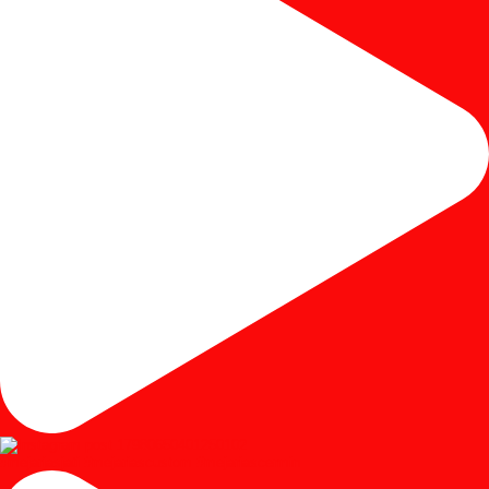
#mejariasjati #mejariascustom #mejariascermin