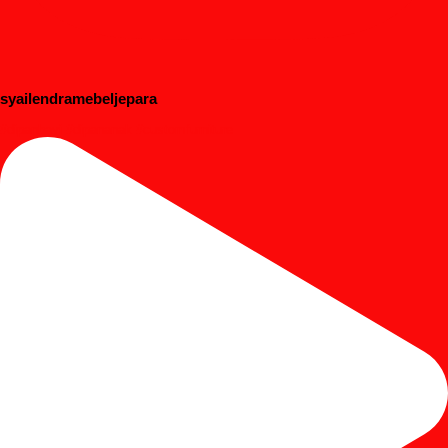
syailendramebeljepara
#dipanbayi #dipananak #customfurniture