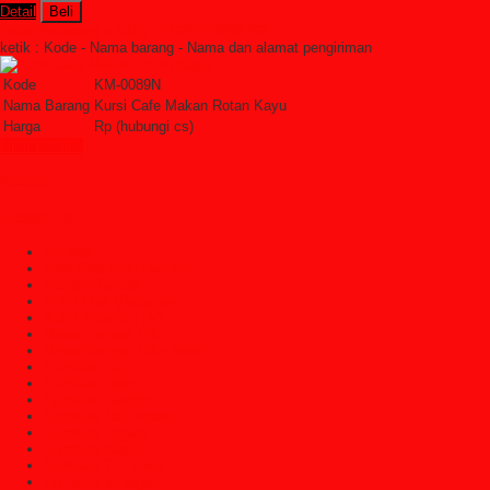
Detail
Beli
Order Sekarang »
SMS : +6285228306798
ketik : Kode - Nama barang - Nama dan alamat pengiriman
Kode
KM-0089N
Nama Barang
Kursi Cafe Makan Rotan Kayu
Harga
Rp (hubungi cs)
Lihat Detail »
Kategori
Categories
Ayunan
Bale Bale Atau Daybed
Bangku Taman
Bufet Hias (Pajangan)
Bufet Televisi (TV)
Dipan Tempat Tidur
Dipan Tempat Tidur Anak
Furniture Cafe
Furniture Decor
Furniture Garden
Furniture Jati Jepara
Furniture Jepara
Furniture Klasik
Furniture Trembesi
Furniture Vintage