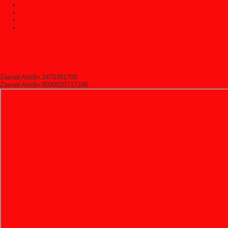
Set Kursi Tamu
Set Kursi Teras
Sofa Santai (Malas)
Uncategorized
HitState
Rekening Bank
Zaenal Abidin 2470391700
Zaenal Abidin 9000020717246