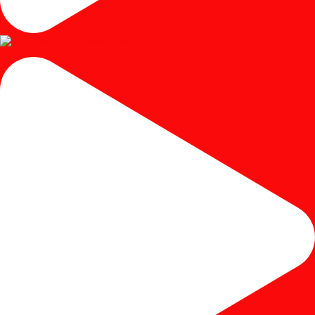
#mejariaskayujati #mejariasjati #mejariascustom