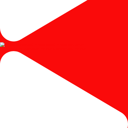
#kursicafe #kursimakan #kursicafeminimalis #kursic