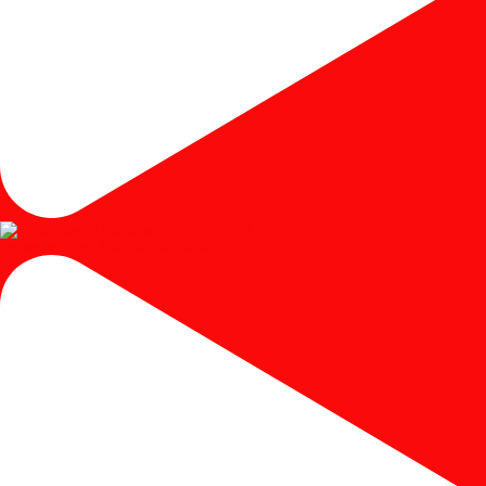
Instagram post 18053391691436219