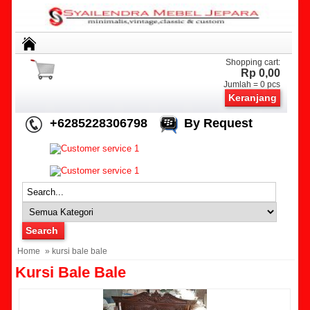
Shopping cart:
Rp 0,00
Jumlah =
0
pcs
Keranjang
+6285228306798
By Request
Home
» kursi bale bale
Kursi Bale Bale