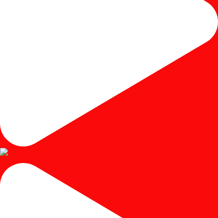
#mejariaskayujati #mejariasjati #mejariascustom