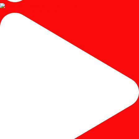
Instagram post 18053391691436219