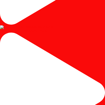
Instagram post 17980650401250102