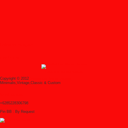
Follow on Instagram
Feedburner
↑ Grab this Headline Animator
Copyright © 2012
Syailendra Mebel Jepara
Minimalis,Vintage,Classic & Custom
Scroll ke atas
+6285228306798
Pin BB : By Request