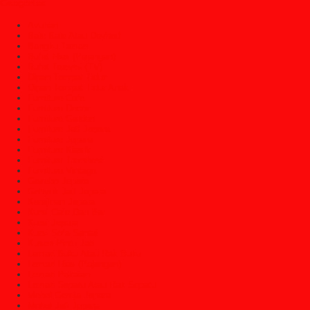
Categories
Ayunan
Bale Bale Atau Daybed
Bangku Taman
Bufet Hias (Pajangan)
Bufet Televisi (TV)
Dipan Tempat Tidur
Dipan Tempat Tidur Anak
Furniture Cafe
Furniture Decor
Furniture Garden
Furniture Jati Jepara
Furniture Jepara
Furniture Klasik
Furniture Trembesi
Furniture Vintage
Gazebo Jepara
Gebyok Jati Jepara
Kerajinan Jepara
Kursi Cafe Dan Bar
Kursi Jepara
Kursi Sofa Santai
Kusen Pintu Jati
Lemari Buku Atau Rak Buku
Lemari Hias (Pajangan)
Lemari Pakaian
Lemari Sepatu Atau Rak Sepatu
Mebel Gereja Jepara
Mebel Jati Jepara