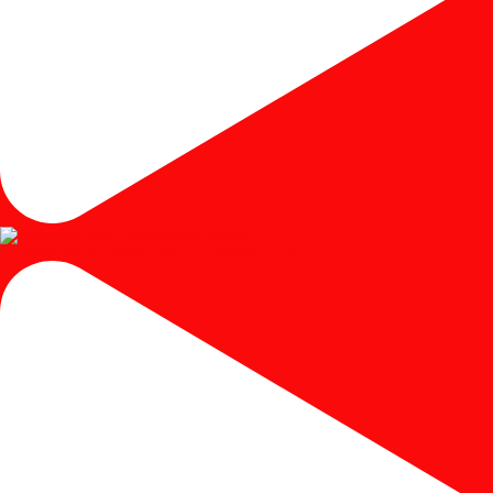
#mejariasjati #mejariascustom #mejariascermin