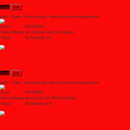
Rp (hubungi cs)
Detail
Beli
Order Sekarang »
SMS : +6285228306798
ketik : Kode - Nama barang - Nama dan alamat pengiriman
Kode
KM-036RN
Nama Barang
Set Tempat Tidur Jati Jepara
Harga
Rp (hubungi cs)
Lihat Detail »
Kamar Set Jati Model Vintage
Rp (hubungi cs)
Detail
Beli
Order Sekarang »
SMS : +6285228306798
ketik : Kode - Nama barang - Nama dan alamat pengiriman
Kode
KM-035RN
Nama Barang
Kamar Set Jati Model Vintage
Harga
Rp (hubungi cs)
Lihat Detail »
Set Kamar Tidur Minimalis Kayu Jati