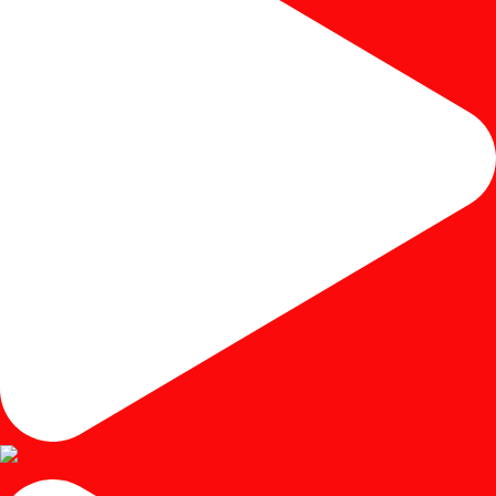
#kursicafe #kursimakan #kursicafeminimalis #kursic