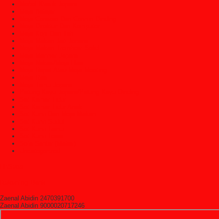
Mebel Klasik Jepara
Meja Belajar
Meja Console Dan Cermin Dinding
Meja Direktur Dan Komputer
Meja Kopi Dan Teh
Meja Makan Jati Jepara
Meja Makan Trembesi Solid
Meja Marmer Jepara
Meja Nakas/Meja Hias
Meja Rapat Atau Meja Meeting
Meja Rias
Meja Tamu Jepara
Patung Kayu Jepara/Patung Kayu Dinding
Set Kamar Tidur
Set Kamar Tidur Anak
Set Kursi Dan Meja Makan
Set Kursi Sudut
Set Kursi Tamu
Set Kursi Teras
Sofa Santai (Malas)
Uncategorized
HitState
Rekening Bank
Zaenal Abidin 2470391700
Zaenal Abidin 9000020717246