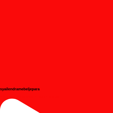
syailendramebeljepara
#dipanbayi #dipananak #customfurniture