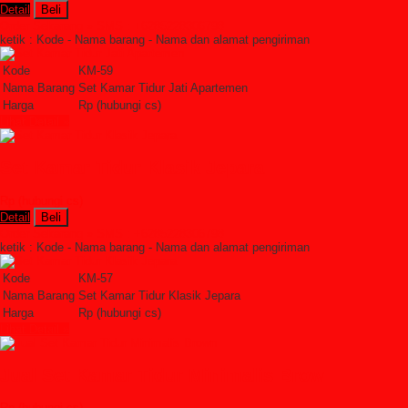
Detail
Beli
Order Sekarang »
SMS : +6285228306798
ketik : Kode - Nama barang - Nama dan alamat pengiriman
Kode
KM-59
Nama Barang
Set Kamar Tidur Jati Apartemen
Harga
Rp (hubungi cs)
Lihat Detail »
Set Kamar Tidur Klasik Jepara
Rp (hubungi cs)
Detail
Beli
Order Sekarang »
SMS : +6285228306798
ketik : Kode - Nama barang - Nama dan alamat pengiriman
Kode
KM-57
Nama Barang
Set Kamar Tidur Klasik Jepara
Harga
Rp (hubungi cs)
Lihat Detail »
Jual Set Kamar Tidur Minimalis Brow
Rp (hubungi cs)