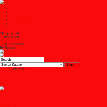
Home
TENTANG KAMI
Kontak Kami
Cara Pembelian Di Syailendra Mebel
Cara Pembayaran
Ketentuan Layanan
Shopping cart:
Jumlah =
pcs
Keranjang
+6285228306798
By Request
Home
» kamar set
kamar set
Set Kamar Tidur Jati Apartemen
Rp (hubungi cs)