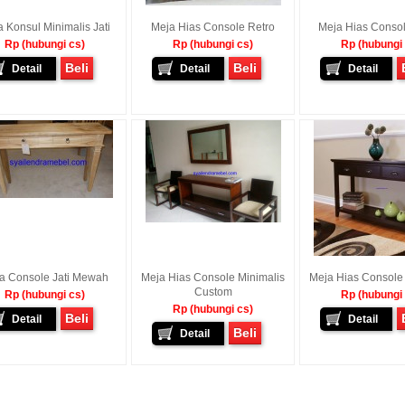
 Konsul Minimalis Jati
Meja Hias Console Retro
Meja Hias Consol
Rp (hubungi cs)
Rp (hubungi cs)
Rp (hubungi
Beli
Beli
Detail
Detail
Detail
a Console Jati Mewah
Meja Hias Console Minimalis
Meja Hias Console 
Custom
Rp (hubungi cs)
Rp (hubungi
Rp (hubungi cs)
Beli
Detail
Detail
Beli
Detail