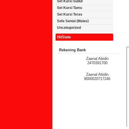
Set Kursi Sudut
Set Kursi Tamu
Set Kursi Teras
Sofa Santai (Malas)
Uncategorized
HitState
Rekening Bank
Zaenal Abidin
2470391700
Zaenal Abidin
9000020717246