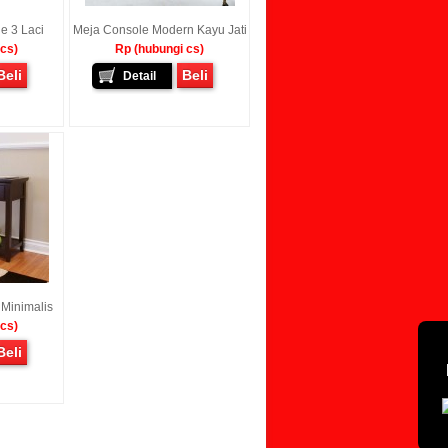
e 3 Laci
Meja Console Modern Kayu Jati
 cs)
Rp (hubungi cs)
Beli
Beli
Detail
Minimalis
 cs)
Beli