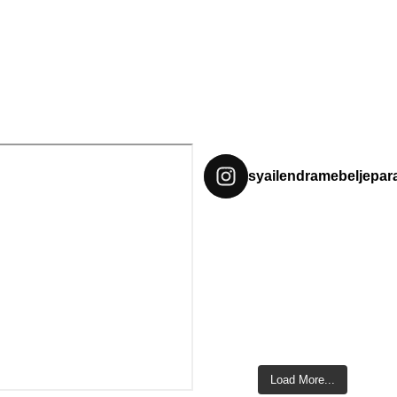
syailendramebeljepar
Load More...