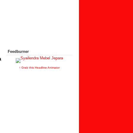
Feedburner
a
↑ Grab this Headline Animator