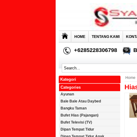
HOME
TENTANG KAMI
KONT
+6285228306798
B
Home
Kategori
Hia
Categories
Ayunan
Bale Bale Atau Daybed
Bangku Taman
Bufet Hias (Pajangan)
Bufet Televisi (TV)
Dipan Tempat Tidur
Dipan Tempat Tidur Anak