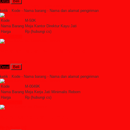
Detail
Beli
Order Sekarang »
SMS : +6285228306798
ketik : Kode - Nama barang - Nama dan alamat pengiriman
Kode
M-50K
Nama Barang
Meja Kantor Direktur Kayu Jati
Harga
Rp (hubungi cs)
Lihat Detail »
Meja Kerja Jati Minimalis Reborn
Rp (hubungi cs)
Detail
Beli
Order Sekarang »
SMS : +6285228306798
ketik : Kode - Nama barang - Nama dan alamat pengiriman
Kode
M-0049K
Nama Barang
Meja Kerja Jati Minimalis Reborn
Harga
Rp (hubungi cs)
Lihat Detail »
Kursi Kantor Jati Direktur
Rp (hubungi cs)