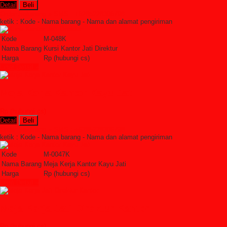
Detail
Beli
Order Sekarang »
SMS : +6285228306798
ketik : Kode - Nama barang - Nama dan alamat pengiriman
Kode
M-048K
Nama Barang
Kursi Kantor Jati Direktur
Harga
Rp (hubungi cs)
Lihat Detail »
Meja Kerja Kantor Kayu Jati
Rp (hubungi cs)
Detail
Beli
Order Sekarang »
SMS : +6285228306798
ketik : Kode - Nama barang - Nama dan alamat pengiriman
Kode
M-0047K
Nama Barang
Meja Kerja Kantor Kayu Jati
Harga
Rp (hubungi cs)
Lihat Detail »
Meja Kerja Jati Direktur Kantor
Rp (hubungi cs)