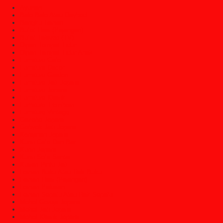
Ayunan
Bale Bale Atau Daybed
Bangku Taman
Bufet Hias (Pajangan)
Bufet Televisi (TV)
Dipan Tempat Tidur
Dipan Tempat Tidur Anak
Furniture Cafe
Furniture Decor
Furniture Garden
Furniture Jati Jepara
Furniture Jepara
Furniture Klasik
Furniture Trembesi
Furniture Vintage
Gazebo Jepara
Gebyok Jati Jepara
Kerajinan Jepara
Kursi Cafe Dan Bar
Kursi Jepara
Kursi Sofa Santai
Kusen Pintu Jati
Lemari Buku Atau Rak Buku
Lemari Hias (Pajangan)
Lemari Pakaian
Lemari Sepatu Atau Rak Sepatu
Mebel Gereja Jepara
Mebel Jati Jepara
Mebel Klasik Jepara