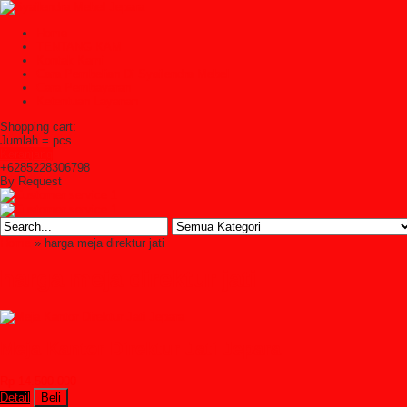
Home
TENTANG KAMI
Kontak Kami
Cara Pembelian Di Syailendra Mebel
Cara Pembayaran
Ketentuan Layanan
Shopping cart:
Jumlah =
pcs
Keranjang
+6285228306798
By Request
Home
» harga meja direktur jati
harga meja direktur jati
Meja Kantor Direktur Jati Jepara
Rp 14.500.000
Detail
Beli