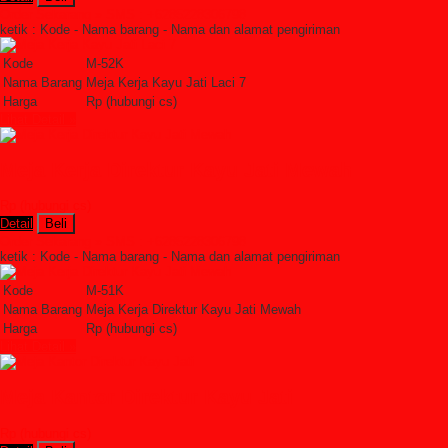
Order Sekarang »
SMS : +6285228306798
ketik : Kode - Nama barang - Nama dan alamat pengiriman
Kode
M-52K
Nama Barang
Meja Kerja Kayu Jati Laci 7
Harga
Rp (hubungi cs)
Lihat Detail »
Meja Kerja Direktur Kayu Jati Mewah
Rp (hubungi cs)
Detail
Beli
Order Sekarang »
SMS : +6285228306798
ketik : Kode - Nama barang - Nama dan alamat pengiriman
Kode
M-51K
Nama Barang
Meja Kerja Direktur Kayu Jati Mewah
Harga
Rp (hubungi cs)
Lihat Detail »
Meja Kantor Direktur Kayu Jati
Rp (hubungi cs)