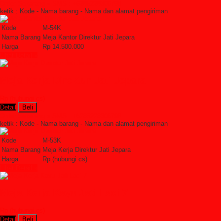
Order Sekarang »
SMS : +6285228306798
ketik : Kode - Nama barang - Nama dan alamat pengiriman
Kode
M-54K
Nama Barang
Meja Kantor Direktur Jati Jepara
Harga
Rp 14.500.000
Lihat Detail »
Meja Kerja Direktur Jati Jepara
Rp (hubungi cs)
Detail
Beli
Order Sekarang »
SMS : +6285228306798
ketik : Kode - Nama barang - Nama dan alamat pengiriman
Kode
M-53K
Nama Barang
Meja Kerja Direktur Jati Jepara
Harga
Rp (hubungi cs)
Lihat Detail »
Meja Kerja Kayu Jati Laci 7
Rp (hubungi cs)
Detail
Beli