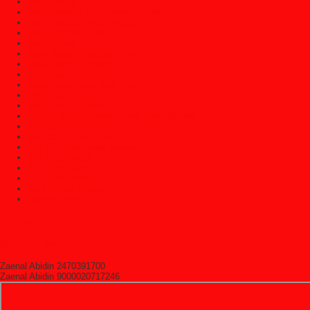
Meja Belajar
Meja Console Dan Cermin Dinding
Meja Direktur Dan Komputer
Meja Kopi Dan Teh
Meja Makan Jati Jepara
Meja Makan Trembesi Solid
Meja Marmer Jepara
Meja Nakas/Meja Hias
Meja Rapat Atau Meja Meeting
Meja Rias
Meja Tamu Jepara
Patung Kayu Jepara/Patung Kayu Dinding
Set Kamar Tidur
Set Kamar Tidur Anak
Set Kursi Dan Meja Makan
Set Kursi Sudut
Set Kursi Tamu
Set Kursi Teras
Sofa Santai (Malas)
Uncategorized
HitState
Rekening Bank
Zaenal Abidin 2470391700
Zaenal Abidin 9000020717246