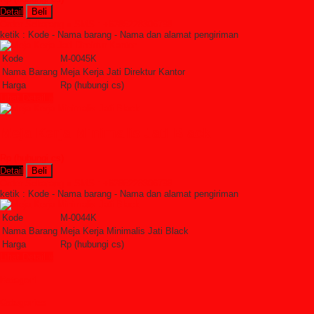
Detail
Beli
Order Sekarang »
SMS : +6285228306798
ketik : Kode - Nama barang - Nama dan alamat pengiriman
Kode
M-0045K
Nama Barang
Meja Kerja Jati Direktur Kantor
Harga
Rp (hubungi cs)
Lihat Detail »
Meja Kerja Minimalis Jati Black
Rp (hubungi cs)
Detail
Beli
Order Sekarang »
SMS : +6285228306798
ketik : Kode - Nama barang - Nama dan alamat pengiriman
Kode
M-0044K
Nama Barang
Meja Kerja Minimalis Jati Black
Harga
Rp (hubungi cs)
Lihat Detail »
Kategori
Categories