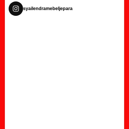
syailendramebeljepara