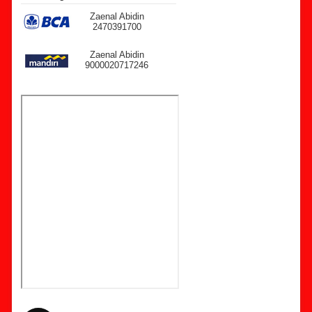
Zaenal Abidin
2470391700
Zaenal Abidin
9000020717246