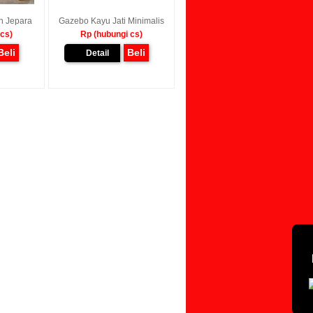
n Jepara
Gazebo Kayu Jati Minimalis
 cs)
Rp (hubungi cs)
Beli
Beli
Detail