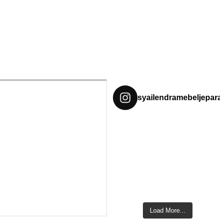
syailendramebeljepar
Load More...