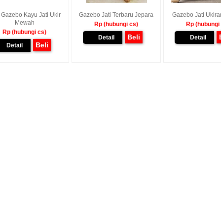
 Gazebo Kayu Jati Ukir
Gazebo Jati Terbaru Jepara
Gazebo Jati Ukira
Mewah
Rp (hubungi cs)
Rp (hubungi
Rp (hubungi cs)
Beli
Detail
Detail
Beli
Detail