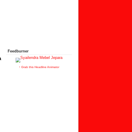
Feedburner
a
↑ Grab this Headline Animator