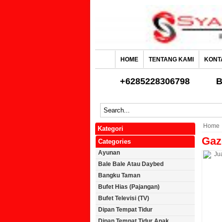
HOME
TENTANG KAMI
KONT
+6285228306798
B
Home
Kategori
Gaz
Categories
Ayunan
Bale Bale Atau Daybed
Bangku Taman
Bufet Hias (Pajangan)
Bufet Televisi (TV)
Dipan Tempat Tidur
Dipan Tempat Tidur Anak