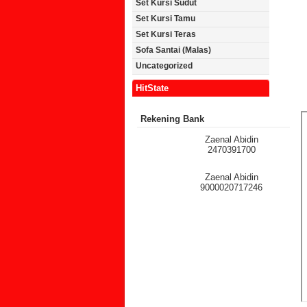
Set Kursi Sudut
Set Kursi Tamu
Set Kursi Teras
Sofa Santai (Malas)
Uncategorized
HitState
Rekening Bank
Zaenal Abidin
2470391700
Zaenal Abidin
9000020717246