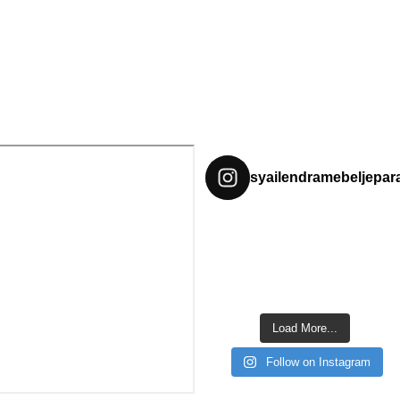
syailendramebeljepar
Load More...
Follow on Instagram