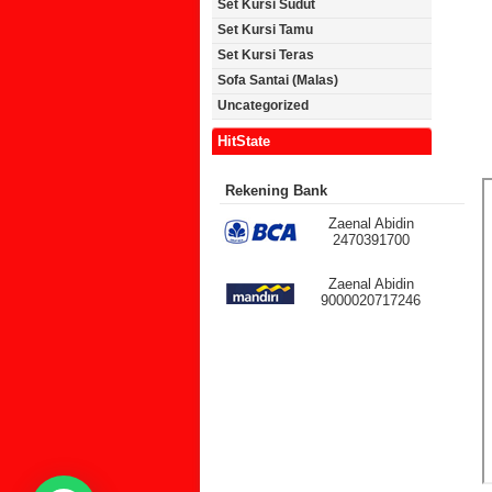
Set Kursi Sudut
Set Kursi Tamu
Set Kursi Teras
Sofa Santai (Malas)
Uncategorized
HitState
Rekening Bank
Zaenal Abidin
2470391700
Zaenal Abidin
9000020717246