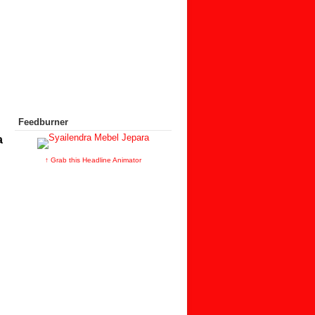
Feedburner
a
↑ Grab this Headline Animator