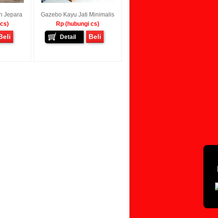
n Jepara
Gazebo Kayu Jati Minimalis
 cs)
Rp (hubungi cs)
Beli
Beli
Detail