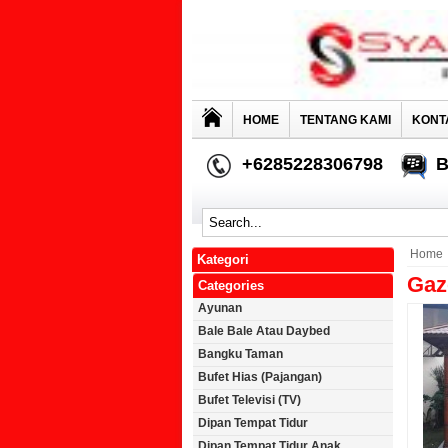
HOME
TENTANG KAMI
KONT
+6285228306798
B
Home
Kategori
Gaz
Categories
Ayunan
Bale Bale Atau Daybed
Bangku Taman
Bufet Hias (Pajangan)
Bufet Televisi (TV)
Dipan Tempat Tidur
Dipan Tempat Tidur Anak