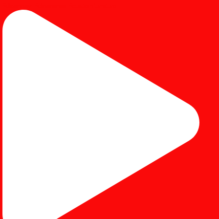
#dipanbayi #dipananak #customfurniture