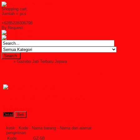
Shopping cart:
Jumlah =
pcs
Keranjang
+6285228306798
By Request
Home
» Gazebo Jati Terbaru Jepara
Gazebo Jati Terbaru Jepara
Gazebo Jati Terbaru Jepara
Rp (hubungi cs)
Detail
Beli
Order Sekarang »
SMS : +6285228306798
ketik : Kode - Nama barang - Nama dan alamat
pengiriman
Kode
GZ-5B