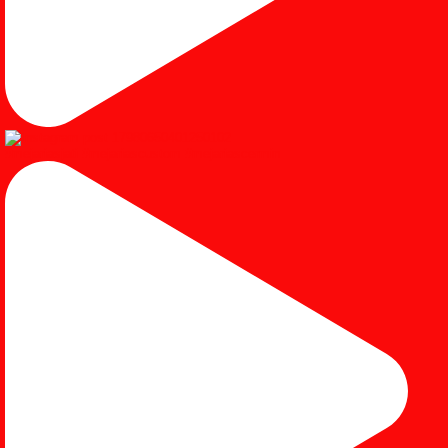
#mejariasjati #mejariascustom #mejariascermin