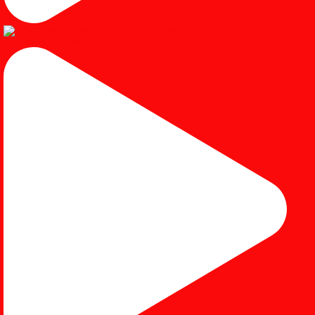
Instagram post 18053391691436219