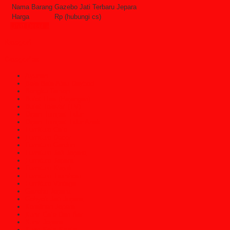
Nama Barang
Gazebo Jati Terbaru Jepara
Harga
Rp (hubungi cs)
Lihat Detail »
Kategori
Categories
Ayunan
Bale Bale Atau Daybed
Bangku Taman
Bufet Hias (Pajangan)
Bufet Televisi (TV)
Dipan Tempat Tidur
Dipan Tempat Tidur Anak
Furniture Cafe
Furniture Decor
Furniture Garden
Furniture Jati Jepara
Furniture Jepara
Furniture Klasik
Furniture Trembesi
Furniture Vintage
Gazebo Jepara
Gebyok Jati Jepara
Kerajinan Jepara
Kursi Cafe Dan Bar
Kursi Jepara
Kursi Sofa Santai