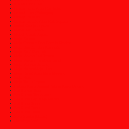
Kusen Pintu Jati
Lemari Buku Atau Rak Buku
Lemari Hias (Pajangan)
Lemari Pakaian
Lemari Sepatu Atau Rak Sepatu
Mebel Gereja Jepara
Mebel Jati Jepara
Mebel Klasik Jepara
Meja Belajar
Meja Console Dan Cermin Dinding
Meja Direktur Dan Komputer
Meja Kopi Dan Teh
Meja Makan Jati Jepara
Meja Makan Trembesi Solid
Meja Marmer Jepara
Meja Nakas/Meja Hias
Meja Rapat Atau Meja Meeting
Meja Rias
Meja Tamu Jepara
Patung Kayu Jepara/Patung Kayu Dinding
Set Kamar Tidur
Set Kamar Tidur Anak
Set Kursi Dan Meja Makan
Set Kursi Sudut
Set Kursi Tamu
Set Kursi Teras
Sofa Santai (Malas)
Uncategorized