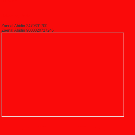
HitState
Rekening Bank
Zaenal Abidin 2470391700
Zaenal Abidin 9000020717246