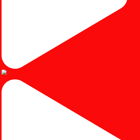
#kursicafe #kursimakan #kursicafeminimalis #kursic