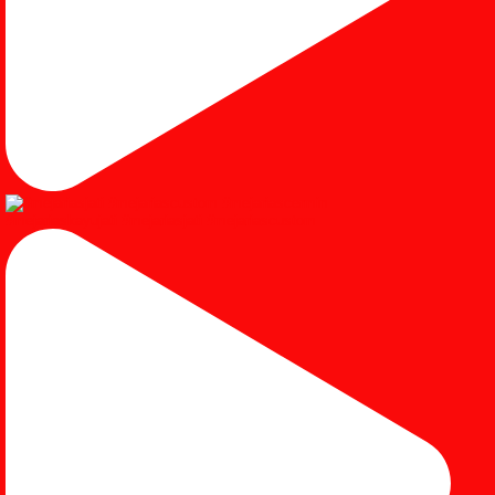
#mejariaskayujati #mejariasjati #mejariascustom