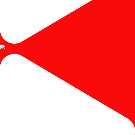
#kursicafe #kursimakan #kursicafeminimalis #kursic