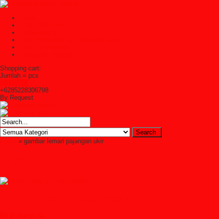
Home
TENTANG KAMI
Kontak Kami
Cara Pembelian Di Syailendra Mebel
Cara Pembayaran
Ketentuan Layanan
Shopping cart:
Jumlah =
pcs
Keranjang
+6285228306798
By Request
Home
» gambar lemari pajangan ukir
gambar lemari pajangan ukir
Lemari Hias Ukir Jati Jepara
Rp (hubungi cs)