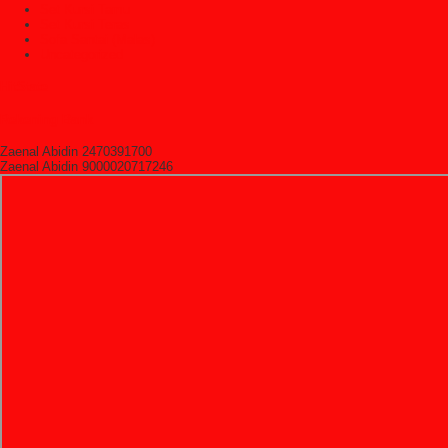
Set Kursi Tamu
Set Kursi Teras
Sofa Santai (Malas)
Uncategorized
HitState
Rekening Bank
Zaenal Abidin 2470391700
Zaenal Abidin 9000020717246