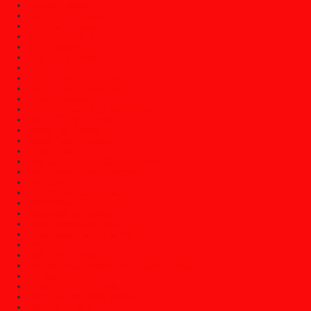
Gazebo Jepara
Gebyok Jati Jepara
Kerajinan Jepara
Kursi Cafe Dan Bar
Kursi Jepara
Kursi Sofa Santai
Kusen Pintu Jati
Lemari Buku Atau Rak Buku
Lemari Hias (Pajangan)
Lemari Pakaian
Lemari Sepatu Atau Rak Sepatu
Mebel Gereja Jepara
Mebel Jati Jepara
Mebel Klasik Jepara
Meja Belajar
Meja Console Dan Cermin Dinding
Meja Direktur Dan Komputer
Meja Kopi Dan Teh
Meja Makan Jati Jepara
Meja Makan Trembesi Solid
Meja Marmer Jepara
Meja Nakas/Meja Hias
Meja Rapat Atau Meja Meeting
Meja Rias
Meja Tamu Jepara
Patung Kayu Jepara/Patung Kayu Dinding
Set Kamar Tidur
Set Kamar Tidur Anak
Set Kursi Dan Meja Makan
Set Kursi Sudut