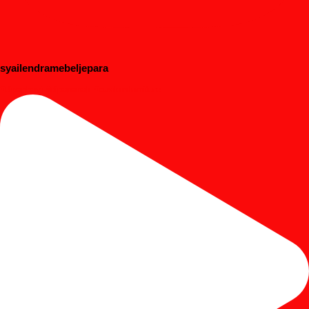
syailendramebeljepara
#dipanbayi #dipananak #customfurniture