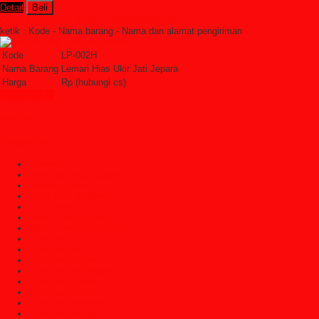
Detail
Beli
Order Sekarang »
SMS : +6285228306798
ketik : Kode - Nama barang - Nama dan alamat pengiriman
Kode
LP-002H
Nama Barang
Lemari Hias Ukir Jati Jepara
Harga
Rp (hubungi cs)
Lihat Detail »
Kategori
Categories
Ayunan
Bale Bale Atau Daybed
Bangku Taman
Bufet Hias (Pajangan)
Bufet Televisi (TV)
Dipan Tempat Tidur
Dipan Tempat Tidur Anak
Furniture Cafe
Furniture Decor
Furniture Garden
Furniture Jati Jepara
Furniture Jepara
Furniture Klasik
Furniture Trembesi
Furniture Vintage