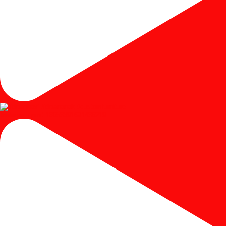
Instagram post 18053391691436219