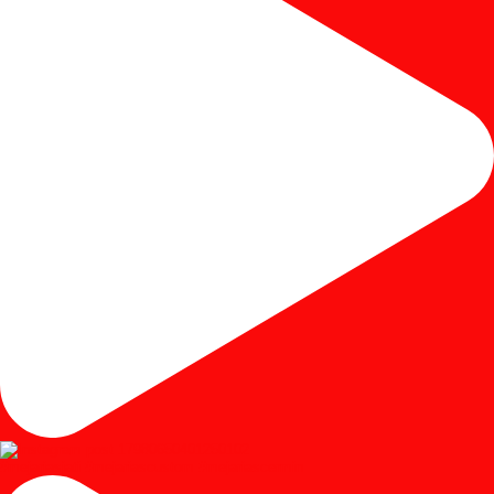
#mejariasjati #mejariascustom #mejariascermin