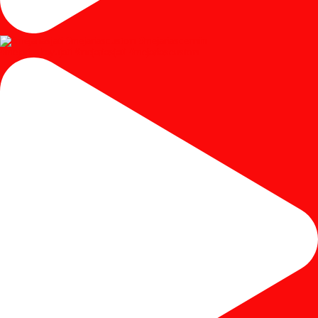
#mejariaskayujati #mejariasjati #mejariascustom