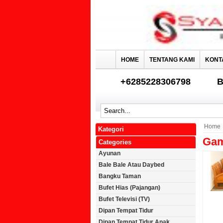
HOME
TENTANG KAMI
KONT
+6285228306798
B
Home
Kategori
Gam
Categories
Ayunan
Bale Bale Atau Daybed
Bangku Taman
Bufet Hias (Pajangan)
Bufet Televisi (TV)
Dipan Tempat Tidur
Dipan Tempat Tidur Anak