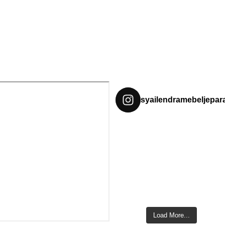
syailendramebeljepar
Load More...