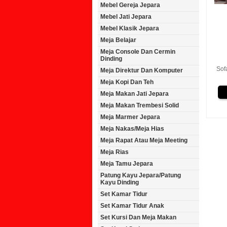
Mebel Gereja Jepara
Mebel Jati Jepara
Mebel Klasik Jepara
Meja Belajar
Meja Console Dan Cermin
Dinding
Sof
Meja Direktur Dan Komputer
Meja Kopi Dan Teh
Meja Makan Jati Jepara
Meja Makan Trembesi Solid
Meja Marmer Jepara
Meja Nakas/Meja Hias
Meja Rapat Atau Meja Meeting
Meja Rias
Meja Tamu Jepara
Patung Kayu Jepara/Patung
Kayu Dinding
Set Kamar Tidur
Set Kamar Tidur Anak
Set Kursi Dan Meja Makan