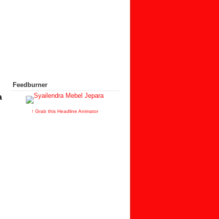
Feedburner
a
↑ Grab this Headline Animator