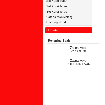
Set Kursi Sudut
Set Kursi Tamu
Set Kursi Teras
Sofa Santai (Malas)
Uncategorized
HitState
Rekening Bank
Zaenal Abidin
2470391700
Zaenal Abidin
9000020717246