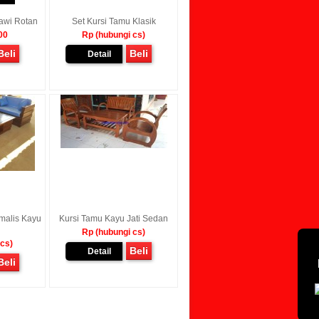
tawi Rotan
Set Kursi Tamu Klasik
00
Rp (hubungi cs)
Beli
Beli
Detail
malis Kayu
Kursi Tamu Kayu Jati Sedan
Rp (hubungi cs)
 cs)
Beli
Detail
Beli