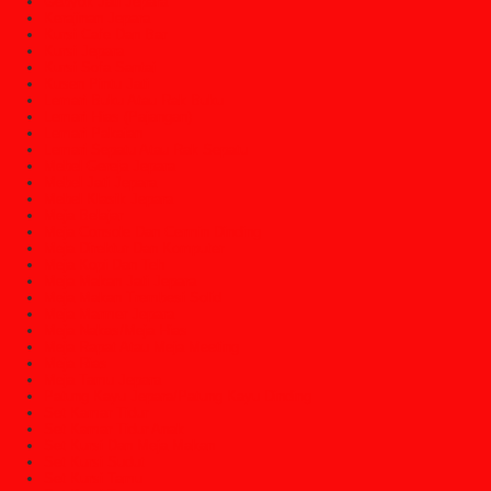
Gebyok Jati Jepara
Kerajinan Jepara
Kursi Cafe Dan Bar
Kursi Jepara
Kursi Sofa Santai
Kusen Pintu Jati
Lemari Buku Atau Rak Buku
Lemari Hias (Pajangan)
Lemari Pakaian
Lemari Sepatu Atau Rak Sepatu
Mebel Gereja Jepara
Mebel Jati Jepara
Mebel Klasik Jepara
Meja Belajar
Meja Console Dan Cermin Dinding
Meja Direktur Dan Komputer
Meja Kopi Dan Teh
Meja Makan Jati Jepara
Meja Makan Trembesi Solid
Meja Marmer Jepara
Meja Nakas/Meja Hias
Meja Rapat Atau Meja Meeting
Meja Rias
Meja Tamu Jepara
Patung Kayu Jepara/Patung Kayu Dinding
Set Kamar Tidur
Set Kamar Tidur Anak
Set Kursi Dan Meja Makan
Set Kursi Sudut
Set Kursi Tamu