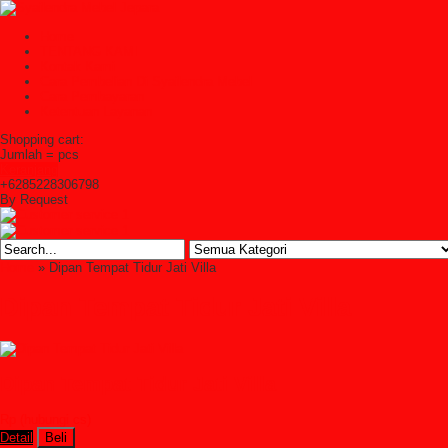
Home
TENTANG KAMI
Kontak Kami
Cara Pembelian Di Syailendra Mebel
Cara Pembayaran
Ketentuan Layanan
Shopping cart:
Jumlah =
pcs
Keranjang
+6285228306798
By Request
Home
» Dipan Tempat Tidur Jati Villa
Dipan Tempat Tidur Jati Villa
Dipan Tempat Tidur Jati Villa
Rp (hubungi cs)
Detail
Beli