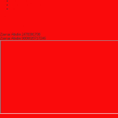
Set Kursi Teras
Sofa Santai (Malas)
Uncategorized
HitState
Rekening Bank
Zaenal Abidin 2470391700
Zaenal Abidin 9000020717246