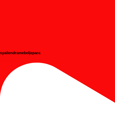
syailendramebeljepara
#dipanbayi #dipananak #customfurniture