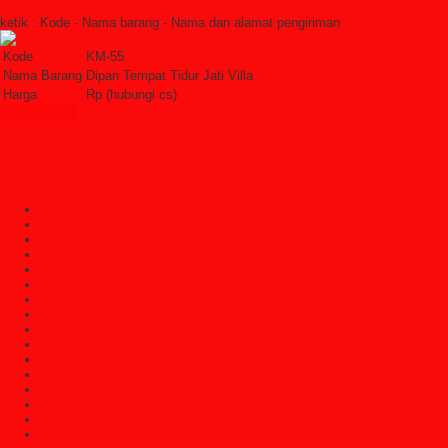
Order Sekarang »
SMS : +6285228306798
ketik : Kode - Nama barang - Nama dan alamat pengiriman
Kode
KM-55
Nama Barang
Dipan Tempat Tidur Jati Villa
Harga
Rp (hubungi cs)
Lihat Detail »
Kategori
Categories
Ayunan
Bale Bale Atau Daybed
Bangku Taman
Bufet Hias (Pajangan)
Bufet Televisi (TV)
Dipan Tempat Tidur
Dipan Tempat Tidur Anak
Furniture Cafe
Furniture Decor
Furniture Garden
Furniture Jati Jepara
Furniture Jepara
Furniture Klasik
Furniture Trembesi
Furniture Vintage
Gazebo Jepara