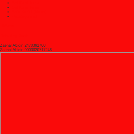
Set Kursi Tamu
Set Kursi Teras
Sofa Santai (Malas)
Uncategorized
HitState
Rekening Bank
Zaenal Abidin 2470391700
Zaenal Abidin 9000020717246