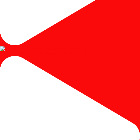
#kursicafe #kursimakan #kursicafeminimalis #kursic