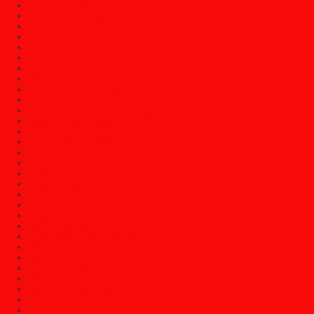
Gazebo Jepara
Gebyok Jati Jepara
Kerajinan Jepara
Kursi Cafe Dan Bar
Kursi Jepara
Kursi Sofa Santai
Kusen Pintu Jati
Lemari Buku Atau Rak Buku
Lemari Hias (Pajangan)
Lemari Pakaian
Lemari Sepatu Atau Rak Sepatu
Mebel Gereja Jepara
Mebel Jati Jepara
Mebel Klasik Jepara
Meja Belajar
Meja Console Dan Cermin Dinding
Meja Direktur Dan Komputer
Meja Kopi Dan Teh
Meja Makan Jati Jepara
Meja Makan Trembesi Solid
Meja Marmer Jepara
Meja Nakas/Meja Hias
Meja Rapat Atau Meja Meeting
Meja Rias
Meja Tamu Jepara
Patung Kayu Jepara/Patung Kayu Dinding
Set Kamar Tidur
Set Kamar Tidur Anak
Set Kursi Dan Meja Makan
Set Kursi Sudut