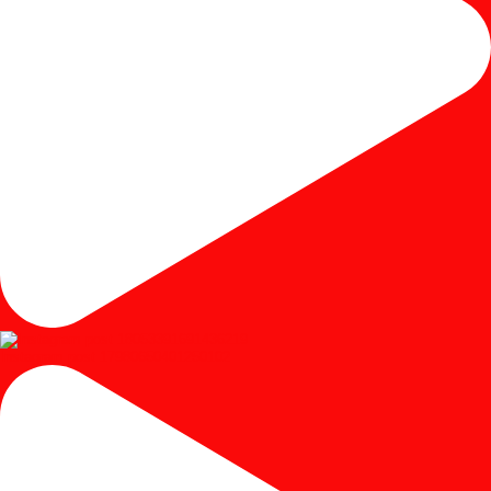
Instagram post 17980650401250102