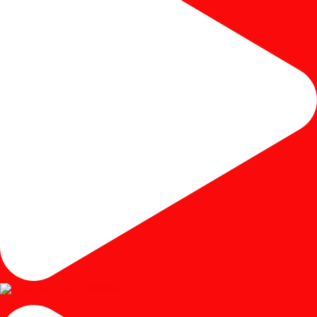
#mejariasjati #mejariascustom #mejariascermin