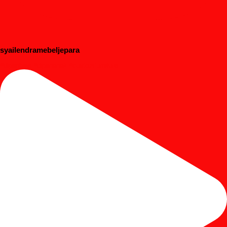
syailendramebeljepara
#dipanbayi #dipananak #customfurniture