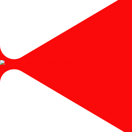
Instagram post 18053391691436219