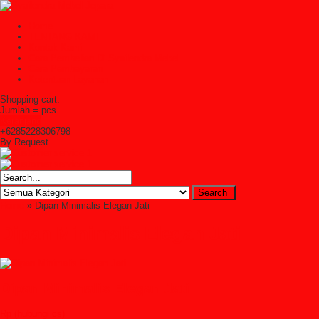
Home
TENTANG KAMI
Kontak Kami
Cara Pembelian Di Syailendra Mebel
Cara Pembayaran
Ketentuan Layanan
Shopping cart:
Jumlah =
pcs
Keranjang
+6285228306798
By Request
Home
» Dipan Minimalis Elegan Jati
Dipan Minimalis Elegan Jati
Dipan Minimalis Elegan Jati
Rp (hubungi cs)