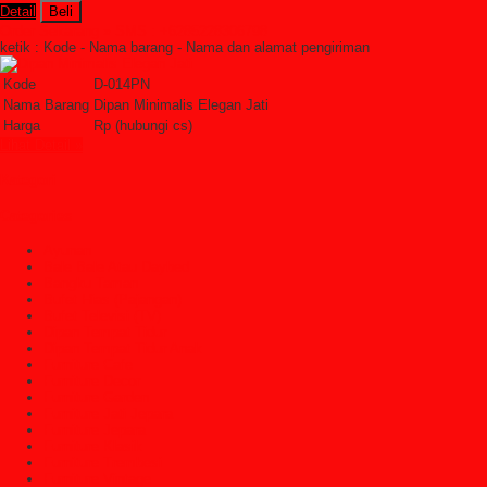
Detail
Beli
Order Sekarang »
SMS : +6285228306798
ketik : Kode - Nama barang - Nama dan alamat pengiriman
Kode
D-014PN
Nama Barang
Dipan Minimalis Elegan Jati
Harga
Rp (hubungi cs)
Lihat Detail »
Kategori
Categories
Ayunan
Bale Bale Atau Daybed
Bangku Taman
Bufet Hias (Pajangan)
Bufet Televisi (TV)
Dipan Tempat Tidur
Dipan Tempat Tidur Anak
Furniture Cafe
Furniture Decor
Furniture Garden
Furniture Jati Jepara
Furniture Jepara
Furniture Klasik
Furniture Trembesi
Furniture Vintage