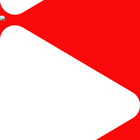
#mejariaskayujati #mejariasjati #mejariascustom